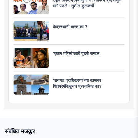
मागे पडले : सुशील कुलकर्णी
केंद्रस्थानी भारत का ?
'एकल महिलां'साठी पुढचे पाऊल
‘रायगड प्राधिकरणा’च्या कामावर
शिवप्रेमींकडूनच प्रश्नचिन्ह का?
संबंधित मजकूर