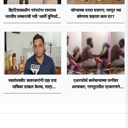
ब्रिटिशकालीन परंपरांना रामराम!
सोन्याच्या दरात घसरण; जाणून घ्या
भारतीय लष्कराची नवी ‘आर्मी युनिफॉर्म
कोणत्या शहरात काय दर?
२०२६’ नियमावली लागू
स्वातंत्र्यवीर सावरकरांनी दहा दया
एअरफोर्स कर्मचाऱ्याच्या पत्नीवर
याचिका दाखल केल्या, मात्र
अत्याचार; नागपुरातील प्रकरणाने
ब्रिटिशांप्रति कधीही निष्ठा व्यक्त केली
उडवली खळबळ!
नाही’! पणतू सात्यकी सावरकर यांनी
न्यायालयात सादर केला दावा