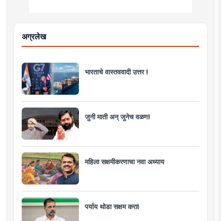
अग्रलेख
भारताचे वास्तववादी उत्तर !
जुनी माती अन् जुनेच वळण!
महिला सक्षमीकरणाचा नवा अध्याय
पर्याय थोडा सक्षम करा!