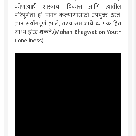
कोणत्याही शास्त्राचा विकास आणि त्यातील
परिपूर्णता ही मानव कल्याणासाठी उपयुक्त ठरते.
ज्ञान सर्वांगपूर्ण झाले, तरच समाजाचे व्यापक हित
साध्य होऊ शकते.(Mohan Bhagwat on Youth
Loneliness)