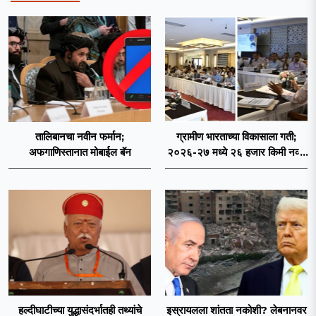
तालिबानचा नवीन फर्मान;
ग्रामीण भारताच्या विकासाला गती;
अफगाणिस्तानात मोबाईल बॅन
२०२६-२७ मध्ये २६ हजार किमी नव्या
रस्त्यांचे लक्ष्य!
हल्दीघाटीच्या युद्धासंदर्भातही तथ्यांचे
इस्रायलला शांतता नकोशी? लेबनानवर