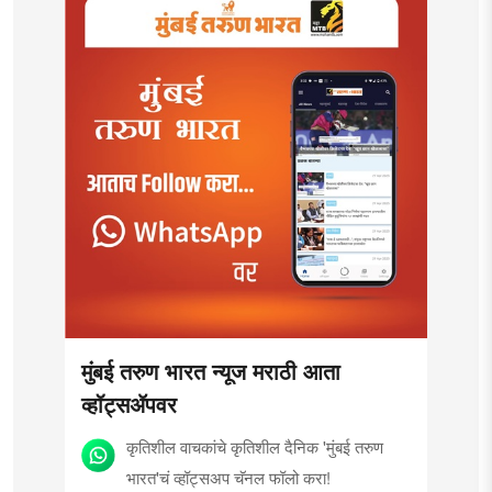
मुंबई तरुण भारत न्यूज मराठी आता
व्हॉट्सॲपवर
कृतिशील वाचकांचे कृतिशील दैनिक 'मुंबई तरुण
भारत'चं व्हॉट्सअप चॅनल फॉलो करा!