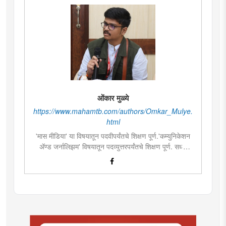
ओंकार मुळ्ये
https://www.mahamtb.com/authors/Omkar_Mulye.
html
'मास मीडिया' या विषयातून पदवीपर्यंतचे शिक्षण पूर्ण.'कम्युनिकेशन
ॲण्ड जर्नालिझम' विषयातून पदव्युत्तरपर्यंतचे शिक्षण पूर्ण. सध्या
दै.'मुंबई तरुण भारत'मध्ये वेब उपसंपादक म्हणून कार्यरत. लिखाण,
संगीत, वाचन, फोटोग्राफी, इ.ची आवड.लिवोग्राफी भाषाशैलीत
विशेष प्रावीण्य.बालपणापासून रा.स्व.संघाचा स्वयंसेवक