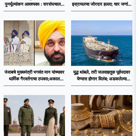
पुनर्मूल्यांकन आवश्यक! : सरसंघचालक
इस्रायलचा जोरदार हल्ला; चार जणांचा
डॉ. मोहनजी भागवत
मृत्यू, इराण-अमेरिकेत आरोप-प्रत्यारोप
पंजाबचे मुख्यमंत्री भगवंत मान यांच्यावर
युद्ध थांबले, तरी जलवाहतुक पूर्वपदावर
धार्मिक गैरवर्तनाचा ठपका!;अकाल
येण्यास होणार विलंब; अडकलेल्या
तख्ताच्या निर्णयाने मोठी खळबळ
जहाजांना कराराच्या शाश्वततेची चिंता.