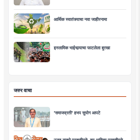
आर्थिक स्वातंत्र्याचा नवा जाहीरनामा
इस्लामिक भाईचार्‍याचा फाटलेला बुरखा
जरुर वाचा
'समाजव्रती' हभप सुयोग आपटे
उद्धव ठाकरे प्रकृतीमुळे, तर आदित्य प्रवृत्तीमुळे