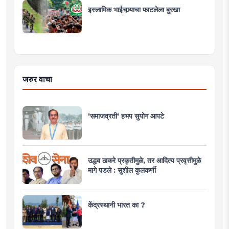
इस्लामिक भाईचार्‍याचा फाटलेला बुरखा
जरुर वाचा
'समाजव्रती' हभप सुयोग आपटे
उद्धव ठाकरे प्रकृतीमुळे, तर आदित्य प्रवृत्तीमुळे
मागे पडले : सुशील कुलकर्णी
केंद्रस्थानी भारत का ?