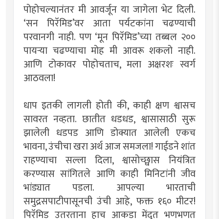
पोहोचल्यानंतर मी आवर्जून या जागेला भेट दिली.
‘सन पिरॅमिड’वर आता पर्यटकांना चढण्याची
परवानगी नाही. पण ‘मून पिरॅमिड’च्या तब्बल २००
पायर्‍या चढण्याचा मोह मी आवरू शकलो नाही.
आणि टोकावर पोहोचताच, मला अक्षरशः स्वर्ग
आठवला!
धाप इतकी लागली होती की, काही क्षण श्वासच
सावरत नव्हता. छातीत धडधड, श्वासासाठी सुरू
झालेली धडपड आणि डोक्यात आलेली एकच
भावना, उंचीचा खरा अर्थ आज समजला! गाईडने शांत
राहण्याचा सल्ला दिला, श्वासोच्छ्वास नियंत्रित
करण्यास सांगितले आणि काही मिनिटांनी जीव
भांड्यात पडला. आपल्या भारताची
समुद्रसपाटीपासूनची उंची आहे, फक्त १६० मीटर!
पिरॅमिड उतरताना हाच आकडा मेंदूत भणभणत