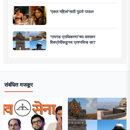
'एकल महिलां'साठी पुढचे पाऊल
‘रायगड प्राधिकरणा’च्या कामावर
शिवप्रेमींकडूनच प्रश्नचिन्ह का?
संबंधित मजकूर