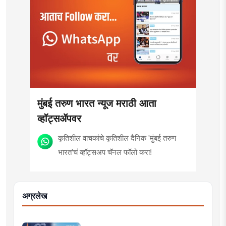
मुंबई तरुण भारत न्यूज मराठी आता
व्हॉट्सॲपवर
कृतिशील वाचकांचे कृतिशील दैनिक 'मुंबई तरुण
भारत'चं व्हॉट्सअप चॅनल फॉलो करा!
अग्रलेख