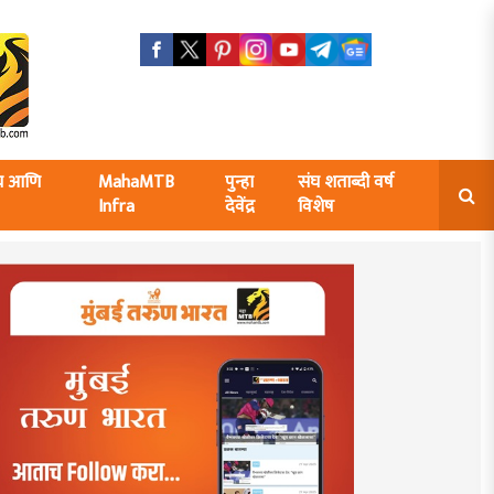
ंघ आणि
MahaMTB
पुन्हा
संघ शताब्दी वर्ष
Infra
देवेंद्र
विशेष