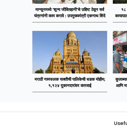
मान्सूनमध्ये ‘शून्य जीवितहानी’चे उद्दिष्ट ठेवून सर्व
१८ 
यंत्रणांनी काम करावे : उपमुख्यमंत्री एकनाथ शिंदे
कायापालट
मराठी नामफलक सक्तीची पालिकेची धडक मोहीम;
कुलाब्या
१,१२४ दुकानदारांवर कारवाई
आणि महस
Usefu