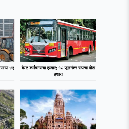
णाऱ्या ४३
बेस्ट कर्मचाऱ्यांचा एल्गार; १८ जूननंतर संपाचा मोठा
इशारा