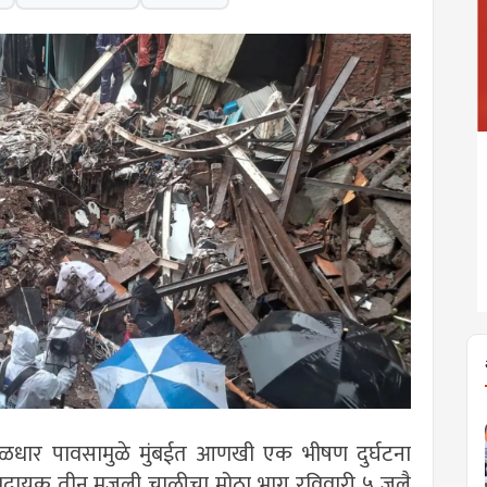
ळधार पावसामुळे मुंबईत आणखी एक भीषण दुर्घटना
ादायक तीन मजली चाळीचा मोठा भाग रविवारी ५ जुलै