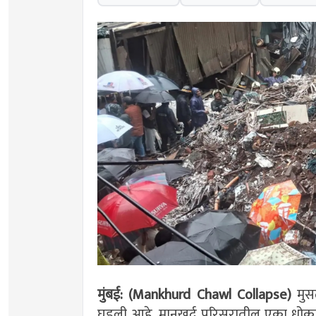
मुंबई: (Mankhurd Chawl Collapse)
मुस
घडली आहे. मानखुर्द परिसरातील एका धोक