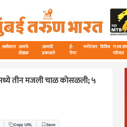
अर्थभारत
आमचे
आमची
ई-
मनोरंजन
विविध
रा.स्व.स
लेखक
प्रकाशने
पेपर
परिवार
र्दमध्ये तीन मजली चाळ कोसळली; ५
Copy URL
Save