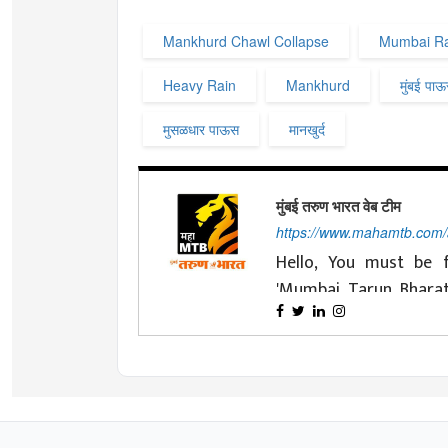
Mankhurd Chawl Collapse
Mumbai Ra
Heavy Rain
Mankhurd
मुंबई पा
मुसळधार पाऊस
मानखुर्द
मुंबई तरुण भारत वेब टीम
https://www.mahamtb.com
Hello, You must be f
'Mumbai Tarun Bhara
nationalist ideals and 
Changing with time is
journey of four decade
Tarun Bharat' has d
and cooperation. Dea
'MahaMTB' available 
effort to always be p
That is why
mahamtb
Today's youth, reade
nation and the national 
Channel, MahaMTB F
'smart' day by day. And