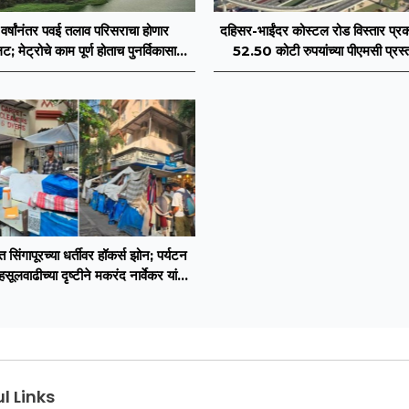
वर्षांनंतर पवई तलाव परिसराचा होणार
दहिसर-भाईंदर कोस्टल रोड विस्तार प्रक
; मेट्रोचे काम पूर्ण होताच पुनर्विकासाला
52.50 कोटी रुपयांच्या पीएमसी प्रस्
सुरुवात;
मंजुरीची प्रतीक्षा
त सिंगापूरच्या धर्तीवर हॉकर्स झोन; पर्यटन
ूलवाढीच्या दृष्टीने मकरंद नार्वेकर यांचे
आयुक्तांना पत्र
l Links