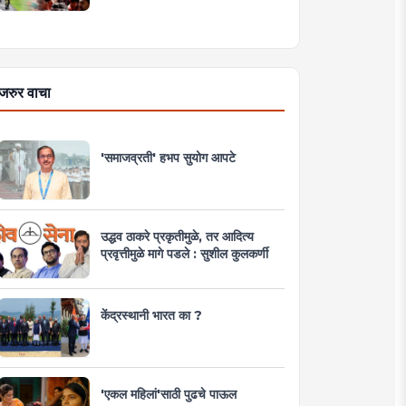
जरुर वाचा
'समाजव्रती' हभप सुयोग आपटे
उद्धव ठाकरे प्रकृतीमुळे, तर आदित्य
प्रवृत्तीमुळे मागे पडले : सुशील कुलकर्णी
केंद्रस्थानी भारत का ?
'एकल महिलां'साठी पुढचे पाऊल