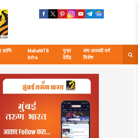
ंघ आणि
MahaMTB
पुन्हा
संघ शताब्दी वर्ष
Infra
देवेंद्र
विशेष