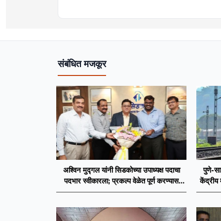
फिल्ड रिपोर्ट आणि लेखनात रस.
संबंधित मजकूर
अश्विन मुद्गल यांनी सिडकोच्या उपाध्यक्ष पदाचा
पुणे-सा
पदभार स्वीकारला; प्रकल्प वेळेत पूर्ण करण्यास
केंद्रीय
प्राधान्य देणार : अश्विन मुद्गल