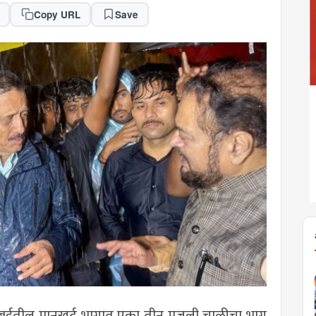
Copy URL
Save
ुंबईतील मानखुर्द भागात एका तीन मजली चाळीचा भाग