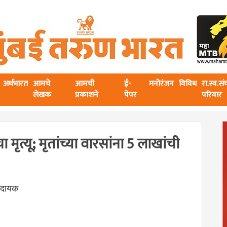
अर्थभारत
आमचे
आमची
ई-
मनोरंजन
विविध
रा.स्व.स
लेखक
प्रकाशने
पेपर
परिवार
 मृत्यू; मृतांच्या वारसांना 5 लाखांची
ादायक