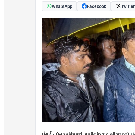
WhatsApp
Facebook
Twitter
मुंबई : (Mankhurd Building Collapse)
म