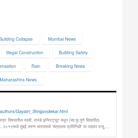
uilding Collapse
Mumbai News
Illegal Construction
Building Safety
nsation
Rain
Breaking News
Maharashtra News
uthors/Gayatri_Shrigondekar.html
त्र' विषयातील पदवी. रानडे इन्स्टिट्यूट मधून (सा.फु.पुणे विद्यापीठ)
ण. २०१९मध्ये मुंबई तरुण भारतमध्ये 'मंत्रालय प्रतिनिधी' या पदावर रुजू.
ेव्हलपमेंट' विशेष प्रतिनिधी म्हणून कार्यरत. राज्यातील पायाभूत सुविधांविषयी