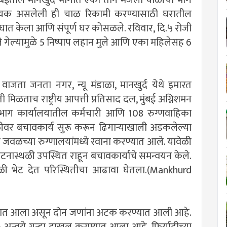
दायक असलेली ही चाळ रिकामी करण्यासाठी घरातील
 केला आणि संपूर्ण घर कोसळले. रविवार, दि.५ रोजी
ले गेल्यामुळे 5 निष्पाप लहान मुले आणि एका महिलेसह 6
0 वाजता जनता नगर, न्यू मंडाळा, मानखुर्द येथे इमारत
िळताच राष्ट्रीय आपत्ती प्रतिसाद दल, मुंबई अग्निशमन
भाग कार्यालयातील कर्मचारी आणि 108 रुग्णवाहिका
ीवर बचावकार्य सुरू करून ढिगाऱ्याखाली अडकलेल्या
जवळच्या रुग्णालयांमध्ये रवाना करण्यात आले. यावेळी
नास्थळी उपस्थित राहून बचावकार्याचे समन्वयन केले.
स्थळी भेट देत परिस्थितीचा आढावा घेतला.(Mankhurd
रण्यात आला असून दोन जणांना अटक करण्यात आली आहे.
6 अन्वये गुन्हा दाखल करण्यात आला आहे. फिर्यादीच्या