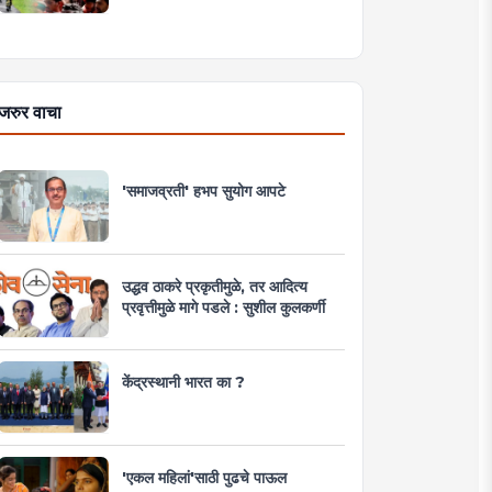
जरुर वाचा
'समाजव्रती' हभप सुयोग आपटे
उद्धव ठाकरे प्रकृतीमुळे, तर आदित्य
प्रवृत्तीमुळे मागे पडले : सुशील कुलकर्णी
केंद्रस्थानी भारत का ?
'एकल महिलां'साठी पुढचे पाऊल