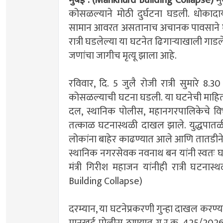
कोसळल्याने मोठी दुर्घटना घडली. धोका
सामान आवरत असतानाच अचानक पावसाने घात
रात्री घडलेल्या या घटनेत ढिगाऱ्याखाली गाड
जणांचा जागीच मृत्यू झाला आहे.
रविवार, दि. 5 जुलै रोजी रात्री सुमारे 8.3
कोसळल्याची घटना घडली. या घटनेची माहिती म
दल, स्थानिक पोलीस, महानगरपालिकेचे वि
तत्काळ घटनास्थळी दाखल झाले. युद्धपातळ
लोकांना बाहेर काढण्यात आले आणि तातडीने 
स्थानिक नगरसेवक नवनाथ बन यांनी स्वतः घट
मंत्री गिरीश महाजन यांनीही रात्री घटना
Building Collapse)
दरम्यान, या घटनेप्रकरणी गुन्हा दाखल क
मानखुर्द पोलीस ठाण्यात गु.र.क्र. 425/202