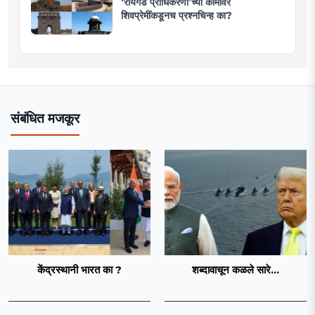
‘रायगड प्राधिकरणा’च्या कामावर
शिवप्रेमींकडूनच प्रश्नचिन्ह का?
संबंधित मजकूर
केंद्रस्थानी भारत का ?
शब्दावाचून कळले सारे...