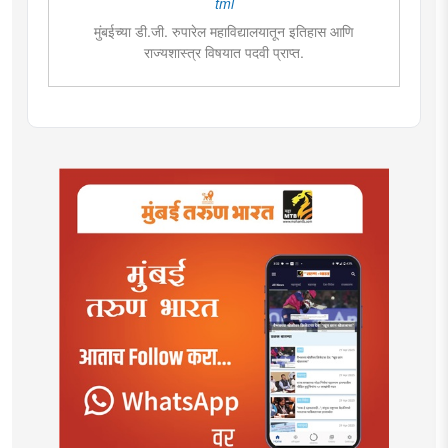
tml
मुंबईच्या डी.जी. रुपारेल महाविद्यालयातून इतिहास आणि
राज्यशास्त्र विषयात पदवी प्राप्त.
राज्यशास्त्र विषयात पदव्युत्तर शिक्षण. आकाशवाणीच्या युवा वाणी
साठी विविध विषयांवर कार्यक्रम सादर केले.वाचनाची आवड.
कथाकथन, काव्य वाचन,कथा लेखन यात विशेष रुची तसेच
पुरस्कार प्राप्त. महाविद्यालयात असताना, नाटकात काम केले त्याच
सोबत नाट्यलेखनाचा अनुभव.