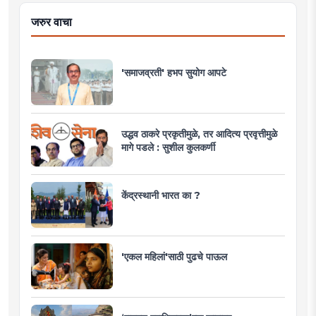
जरुर वाचा
'समाजव्रती' हभप सुयोग आपटे
उद्धव ठाकरे प्रकृतीमुळे, तर आदित्य प्रवृत्तीमुळे
मागे पडले : सुशील कुलकर्णी
केंद्रस्थानी भारत का ?
'एकल महिलां'साठी पुढचे पाऊल