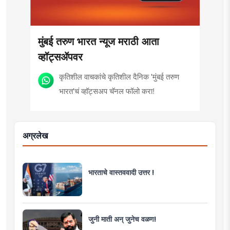
मुंबई तरुण भारत न्यूज मराठी आता
व्हॉट्सॲपवर
कृतिशील वाचकांचे कृतिशील दैनिक 'मुंबई तरुण
भारत'चं व्हॉट्सअप चॅनल फॉलो करा!
अग्रलेख
भारताचे वास्तववादी उत्तर !
जुनी माती अन् जुनेच वळण!