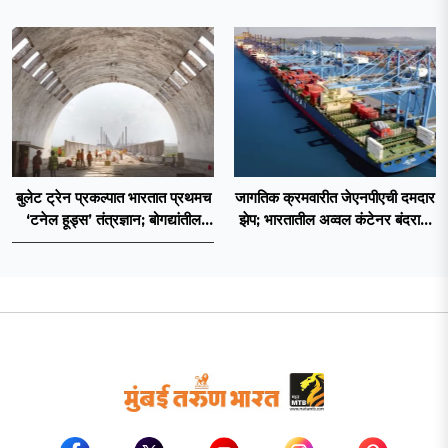
तातडीची उपाययोजना
बुलेट ट्रेन प्रकल्पात भारतात प्रथमच
जागतिक क्रमवारीत जेएनपीएची दमदार
‘टनेल हूड्स’ तंत्रज्ञान; बोगद्यांतील
झेप; भारतातील अव्वल कंटेनर बंदराचा
दाबलहरी आणि आवाजावर
मान कायम
नियंत्रण;प्रवास अधिक सुरक्षित व
आरामदायी होणार