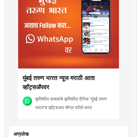
मुंबई तरुण भारत न्यूज मराठी आता
व्हॉट्सॲपवर
कृतिशील वाचकांचे कृतिशील दैनिक 'मुंबई तरुण
भारत'चं व्हॉट्सअप चॅनल फॉलो करा!
अग्रलेख