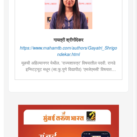
गायत्री श्रीगोंदेकर
https://www.mahamtb.com/authors/Gayatri_Shrigo
ndekar.html
मूळची अहिल्यानगर येथील. 'राज्यशास्त्र' विषयातील पदवी. रानडे
इन्स्टिट्यूट मधून (सा.फु.पुणे विद्यापीठ) 'एमजेएमसी' विषयात
पदव्युत्तर शिक्षण. २०१९मध्ये मुंबई तरुण भारतमध्ये 'मंत्रालय
प्रतिनिधी' या पदावर रुजू. सद्यस्थितीत 'इन्फ्रास्ट्रक्चर आणि
डेव्हलपमेंट' विशेष प्रतिनिधी म्हणून कार्यरत. राज्यातील पायाभूत
सुविधांविषयी फिल्ड रिपोर्ट आणि लेखनात रस.