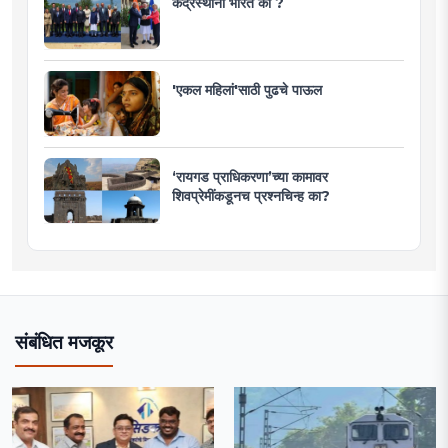
केंद्रस्थानी भारत का ?
'एकल महिलां'साठी पुढचे पाऊल
‘रायगड प्राधिकरणा’च्या कामावर
शिवप्रेमींकडूनच प्रश्नचिन्ह का?
संबंधित मजकूर