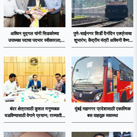
अश्विन मुद्गल यांनी सिडकोच्या
पुणे-साईनगर शिर्डी दैनंदिन एक्प्रेसचा
उपाध्यक्ष पदाचा पदभार स्वीकारला;
शुभारंभ; केंद्रीय मंत्री अश्विनी वैष्णव
प्रकल्प वेळेत पूर्ण करण्यास प्राधान्य
दाखवणार हिरवा झेंडा
देणार : अश्विन मुद्गल
बंदर क्षेत्रासाठी कुशल मनुष्यबळ
मुंबई महानगर प्रदेशासाठी एकात्मिक
घडविण्यासाठी वेगाने प्रयत्न; राज्यातील
बस वाहतूक व्यवस्था
सहा आयटीआयमध्ये विशेष अभ्यासक्रम
- मंत्री नितेश राणे