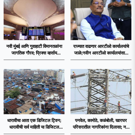
नवी मुंबई आणि गुवाहाटी विमानतळांना
राज्यात वाढणार आरटीओ कार्यालयांचे
जागतिक गौरव; प्रिक्स व्हर्साय
जाळे;नवीन आरटीओ कार्यालयांसाठी
२०२६च्या यादीत स्थान
निकष निश्चित
धारावीचा आता एक डिजिटल ट्विन;
पनवेल, कामोठे, कळंबोली, खारघर
धारावीची सर्व माहिती या डिजिटल
परिसरातील नागरिकांना दिलासा; नवी
ट्विनमध्ये जतन
मुंबईत वीज पुरवठ्यासाठी महावितरणची