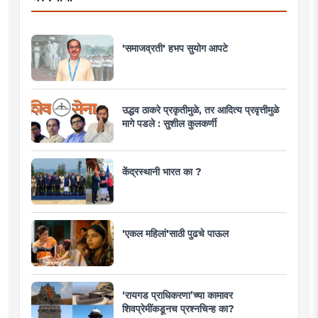
'समाजव्रती' हभप सुयोग आपटे
उद्धव ठाकरे प्रकृतीमुळे, तर आदित्य प्रवृत्तीमुळे
मागे पडले : सुशील कुलकर्णी
केंद्रस्थानी भारत का ?
'एकल महिलां'साठी पुढचे पाऊल
‘रायगड प्राधिकरणा’च्या कामावर
शिवप्रेमींकडूनच प्रश्नचिन्ह का?