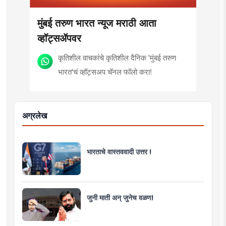
मुंबई तरुण भारत न्यूज मराठी आता
व्हॉट्सॲपवर
कृतिशील वाचकांचे कृतिशील दैनिक 'मुंबई तरुण
भारत'चं व्हॉट्सअप चॅनल फॉलो करा!
अग्रलेख
भारताचे वास्तववादी उत्तर !
जुनी माती अन् जुनेच वळण!