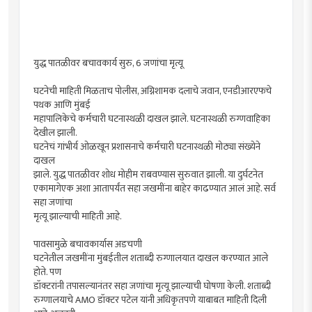
युद्ध पातळीवर बचावकार्य सुरु, 6 जणांचा मृत्यू
घटनेची माहिती मिळताच पोलीस, अग्निशामक दलाचे जवान, एनडीआरएफचे
पथक आणि मुंबई
महापालिकेचे कर्मचारी घटनास्थळी दाखल झाले. घटनास्थळी रुग्णवाहिका
देखील झाली.
घटनेचं गांभीर्य ओळखून प्रशासनाचे कर्मचारी घटनास्थळी मोठ्या संख्येने
दाखल
झाले. युद्ध पातळीवर शोध मोहीम राबवण्यास सुरुवात झाली. या दुर्घटनेत
एकामागेएक अशा आतापर्यंत सहा जखमींना बाहेर काढण्यात आलं आहे. सर्व
सहा जणांचा
मृत्यू झाल्याची माहिती आहे.
पावसामुळे बचावकार्यास अडचणी
घटनेतील जखमींना मुंबईतील शताब्दी रुग्णालयात दाखल करण्यात आले
होते. पण
डॉक्टरांनी तपासल्यानंतर सहा जणांचा मृत्यू झाल्याची घोषणा केली. शताब्दी
रुग्णालयाचे AMO डॉक्टर पटेल यांनी अधिकृतपणे याबाबत माहिती दिली