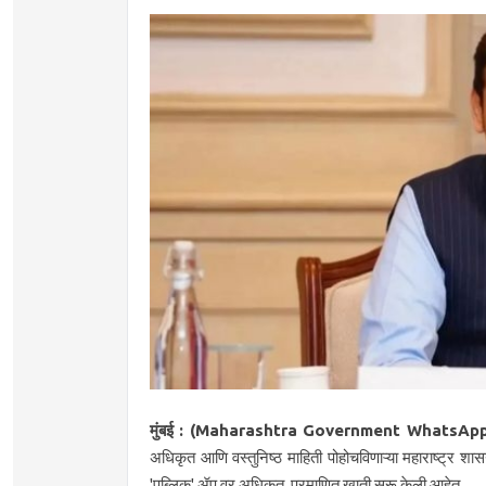
मुंबई : (Maharashtra Government WhatsAp
अधिकृत आणि वस्तुनिष्ठ माहिती पोहोचविणाऱ्या महाराष्ट्र 
'पब्लिक' ॲप वर अधिकृत, प्रमाणित खाती सुरू केली आहेत.