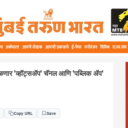
ीय
अर्थभारत
आमचे लेखक
आमची प्रकाशने
ई-पेपर
मनोरंजन
विविध
रा.स्व.सं
िळणार 'व्हॉट्सॲप' चॅनल आणि 'पब्लिक ॲप'
Copy URL
Save