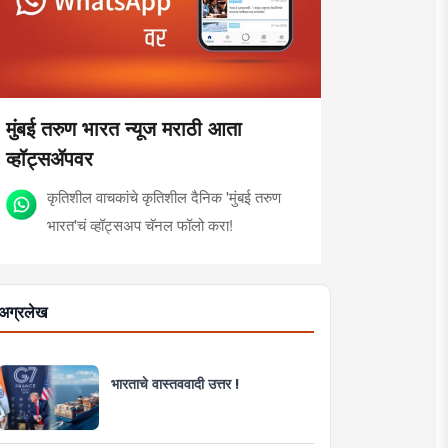
मुंबई तरुण भारत न्यूज मराठी आता
व्हॉट्सॲपवर
कृतिशील वाचकांचे कृतिशील दैनिक 'मुंबई तरुण
भारत'चं व्हॉट्सअप चॅनल फॉलो करा!
अग्रलेख
भारताचे वास्तववादी उत्तर !