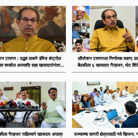
न टायगर : उद्धव ठाकरे डॅमेज कंट्रोल
ऑपरेशन टायगरला निर्णायक वळण; ठाकर
ात सपशेल अपयशी! सहा खासदारांनंतर
बैठकीला ६ खासदार गैरहजर, थेट शिंदे
सह नगरसेवकही शिंदेंकडे जाण्याच्या चर्चा
विलीन होण्याचा प्रस्ताव?
सुरू
ठकीला गैरहजर राहिल्याने खासदार अपात्र
राज्याच्या सागरी क्षेत्रासाठी नवे व्हिजन; '