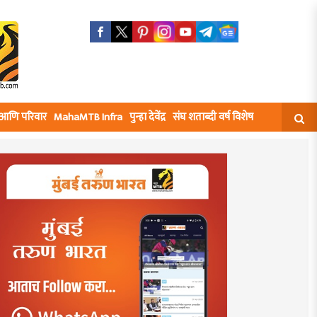
घ आणि परिवार
MahaMTB Infra
पुन्हा देवेंद्र
संघ शताब्दी वर्ष विशेष