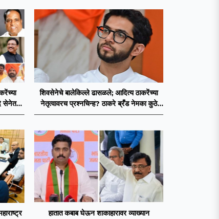
ेंच्या
शिवसेनेचे बालेकिल्ले ढासळले; आदित्य ठाकरेंच्या
 सेनेत
नेतृत्वावरच प्रश्नचिन्ह? ठाकरे ब्रँड नेमका कुठे
चुकला?
महाराष्ट्र
हातात कबाब घेऊन शाकाहारावर व्याख्यान