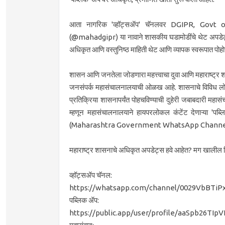
आता नागरिक 'व्हॉट्सॲप' चॅनलवर DGIPR, Govt of
(@mahadgipr) या नावाने शासकीय घडामोडींचे थेट अपडेट्स म
अधिकृत आणि वस्तुनिष्ठ माहिती थेट आणि व्यापक स्वरूपात पोह
शासन आणि जनतेला जोडणारा महत्त्वाचा दुवा आणि महाराष्ट्र शासन
जनसंपर्क महासंचालनालयाची ओळख आहे. शासनाचे विविध लोकोप
प्रतिक्रिया शासनापर्यंत पोहचविण्याची दुहेरी जबाबदारी मह
म्हणून महासंचालनालयाने हायपरलोकल कंटेंट देणाऱ्या 'प
(Maharashtra Government WhatsApp Channe
महाराष्ट्र शासनाचे अधिकृत अपडेट्स हवे आहेत? मग खालील
व्हॉट्सॲप चॅनल:
https://whatsapp.com/channel/0029VbBTiP
पब्लिक ॲप:
https://public.app/user/profile/aaSpb26TI