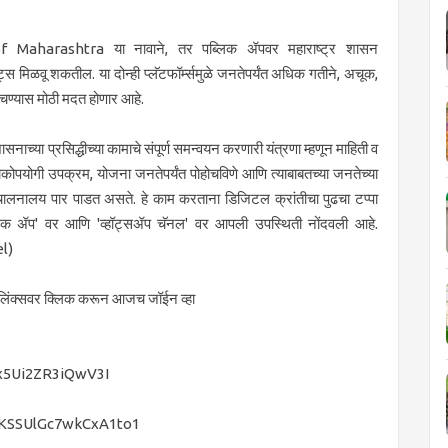
 Maharashtra या नावाने, तर पब्लिक ॲपवर महाराष्ट्र शासन
िळवू शकतील. या दोन्ही प्लॅटफॉर्म्समुळे जनतेपर्यंत अधिक गतीने, अचूक,
ोचण्यास मोठी मदत होणार आहे.
ाच्या प्रसिद्धीच्या कामाचे संपूर्ण समन्वयन करणारी यंत्रणा म्हणून माहिती व
योगी उपक्रम, योजना जनतेपर्यंत पोहोचविणे आणि त्याबाबतच्या जनतेच्या
ासंचालनालय पार पाडत असते. हे काम करताना डिजिटल क्रांतीचा पुढचा टप्पा
ब्लिक ॲप' वर आणि 'व्हॉट्सॲप चॅनल' वर आपली उपस्थिती नोंदवली आहे.
l)
 लिंक्सवर क्लिक करून आजच जॉईन व्हा
x5Ui2ZR3iQwV3I
pVKSSUlGc7wkCxA1to1