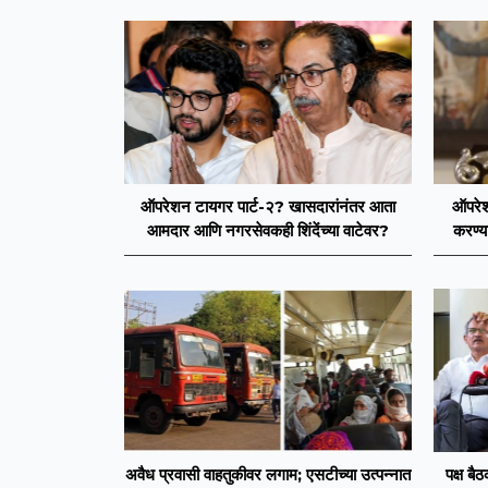
ऑपरेशन टायगर पार्ट-२? खासदारांनंतर आता
ऑपरेश
आमदार आणि नगरसेवकही शिंदेंच्या वाटेवर?
करण्य
आमदारां
अवैध प्रवासी वाहतुकीवर लगाम; एसटीच्या उत्पन्नात
पक्ष बै