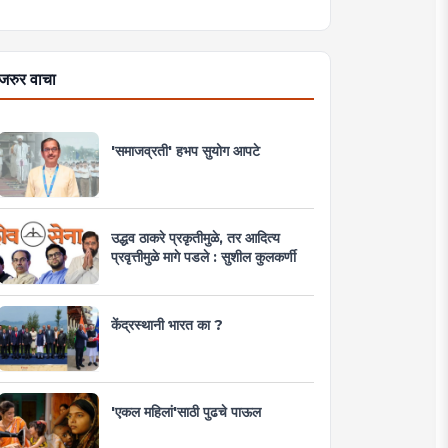
जरुर वाचा
'समाजव्रती' हभप सुयोग आपटे
उद्धव ठाकरे प्रकृतीमुळे, तर आदित्य
प्रवृत्तीमुळे मागे पडले : सुशील कुलकर्णी
केंद्रस्थानी भारत का ?
'एकल महिलां'साठी पुढचे पाऊल