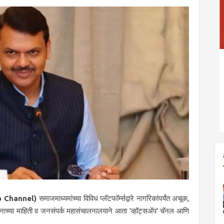
p Channel)
समाजमाध्यमांच्या विविध प्लॅटफॉर्म्सद्वारे नागरिकांपर्यंत अचूक,
शासनाच्या माहिती व जनसंपर्क महासंचालनालयाने आता 'व्हॉट्सॲप' चॅनल आणि