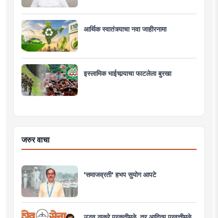
आर्थिक स्वातंत्र्याचा नवा जाहीरनामा
इस्लामिक भाईचार्‍याचा फाटलेला बुरखा
जरुर वाचा
'समाजव्रती' हभप सुयोग आपटे
उद्धव ठाकरे प्रकृतीमुळे, तर आदित्य प्रवृत्तीमुळे