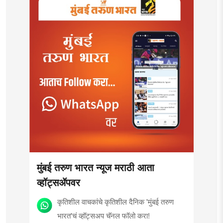
मुंबई तरुण भारत न्यूज मराठी आता
व्हॉट्सॲपवर
कृतिशील वाचकांचे कृतिशील दैनिक 'मुंबई तरुण
भारत'चं व्हॉट्सअप चॅनल फॉलो करा!