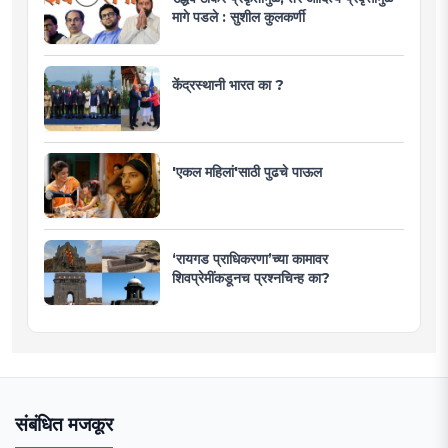
मागे पडले : सुशील कुलकर्णी
केंद्रस्थानी भारत का ?
'एकल महिलां'साठी पुढचे पाऊल
‘रायगड प्राधिकरणा’च्या कामावर
शिवप्रेमींकडूनच प्रश्नचिन्ह का?
संबंधित मजकूर