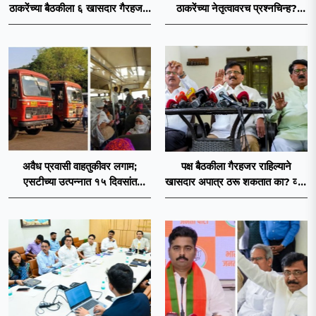
ठाकरेंच्या बैठकीला ६ खासदार गैरहजर,
ठाकरेंच्या नेतृत्वावरच प्रश्नचिन्ह?
थेट शिंदे सेनेत विलीन होण्याचा
ठाकरे ब्रँड नेमका कुठे चुकला?
प्रस्ताव?
अवैध प्रवासी वाहतुकीवर लगाम;
पक्ष बैठकीला गैरहजर राहिल्याने
एसटीच्या उत्पन्नात १५ दिवसांत
खासदार अपात्र ठरू शकतात का? व्हीप
४३.८३ कोटींची वाढ!
आणि कायदा नेमकं काय सांगतो?