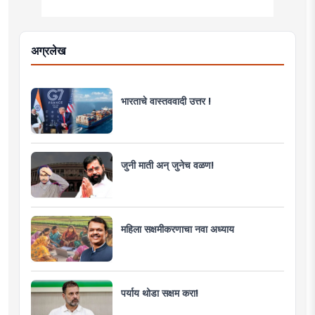
अग्रलेख
भारताचे वास्तववादी उत्तर !
जुनी माती अन् जुनेच वळण!
महिला सक्षमीकरणाचा नवा अध्याय
पर्याय थोडा सक्षम करा!