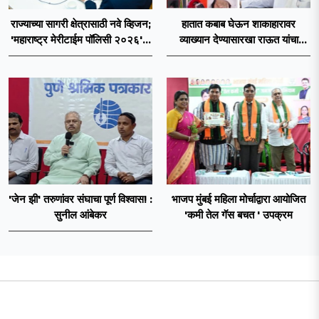
राज्याच्या सागरी क्षेत्रासाठी नवे व्हिजन;
हातात कबाब घेऊन शाकाहारावर
'महाराष्ट्र मेरीटाईम पॉलिसी २०२६'चा
व्याख्यान देण्यासारखा राऊत यांचा
प्रस्ताव
प्रयत्न - नवनाथ बन
'जेन झी' तरुणांवर संघाचा पूर्ण विश्वास! :
भाजप मुंबई महिला मोर्चाद्वारा आयोजित
सुनील आंबेकर
'कमी तेल गॅस बचत ' उपक्रम