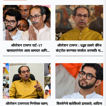
ऑपरेशन टायगर पार्ट-२?
ऑपरेशन टायगर : उद्धव ठाकरे डॅमेज
खासदारांनंतर आता आमदार आणि
कंट्रोल करण्यात सपशेल अपयशी! सहा
नगरसेवकही शिंदेंच्या वाटेवर?
खासदारांनंतर आमदारांसह नगरसेवकही
शिंदेंकडे जाण्याच्या चर्चा सुरू
ऑपरेशन टायगरला निर्णायक वळण;
शिवसेनेचे बालेकिल्ले ढासळले; आदित्य