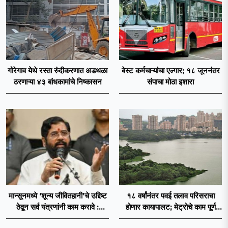
गोरेगाव येथे रस्ता रुंदीकरणात अडथळा
बेस्ट कर्मचाऱ्यांचा एल्गार; १८ जूननंतर
ठरणाऱ्या ४३ बांधकामांचे निष्कासन
संपाचा मोठा इशारा
मान्सूनमध्ये ‘शून्य जीवितहानी’चे उद्दिष्ट
१८ वर्षांनंतर पवई तलाव परिसराचा
ठेवून सर्व यंत्रणांनी काम करावे :
होणार कायापालट; मेट्रोचे काम पूर्ण
उपमुख्यमंत्री एकनाथ शिंदे
होताच पुनर्विकासाला सुरुवात;