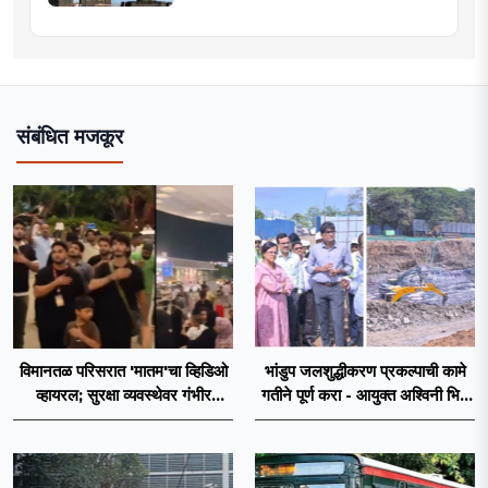
संबंधित मजकूर
विमानतळ परिसरात 'मातम'चा व्हिडिओ
भांडुप जलशुद्धीकरण प्रकल्पाची कामे
व्हायरल; सुरक्षा व्यवस्थेवर गंभीर
गतीने पूर्ण करा - आयुक्त अश्विनी भिडे
प्रश्नचिन्ह
यांचे निर्देश