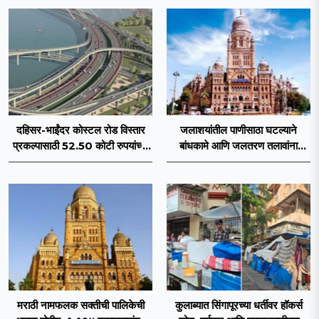
दहिसर-भाईंदर कोस्टल रोड विस्तार
जलाशयांतील पाणीसाठा घटल्याने
प्रकल्पासाठी 52.50 कोटी रुपयांच्या
बांधकामे आणि जलतरण तलावांना
पीएमसी प्रस्तावाला मंजुरीची प्रतीक्षा
पाणीपुरवठा बंद; व्यावसायिक वापरावरही
निर्बंध
मराठी नामफलक सक्तीची पालिकेची
कुलाब्यात सिंगापूरच्या धर्तीवर हॉकर्स