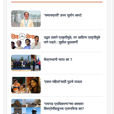
'समाजव्रती' हभप सुयोग आपटे
उद्धव ठाकरे प्रकृतीमुळे, तर आदित्य प्रवृत्तीमुळे
मागे पडले : सुशील कुलकर्णी
केंद्रस्थानी भारत का ?
'एकल महिलां'साठी पुढचे पाऊल
‘रायगड प्राधिकरणा’च्या कामावर
शिवप्रेमींकडूनच प्रश्नचिन्ह का?