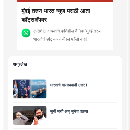
मुंबई तरुण भारत न्यूज मराठी आता
व्हॉट्सॲपवर
कृतिशील वाचकांचे कृतिशील दैनिक 'मुंबई तरुण
भारत'चं व्हॉट्सअप चॅनल फॉलो करा!
अग्रलेख
भारताचे वास्तववादी उत्तर !
जुनी माती अन् जुनेच वळण!