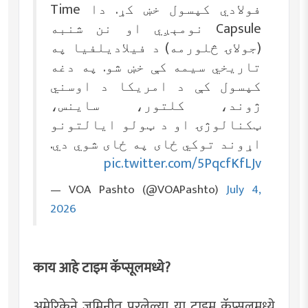
فولادي کپسول خښ کړ. دا Time
Capsule نومېږي او نن شنبه
(جولاۍ څلورمه) د فیلادیلفیا په
تاریخي سیمه کې خښ شو. په دغه
کپسول کې د امریکا د اوسني
ژوند، کلتور، ساینس،
ټکنالوژۍ او د ټولو ایالتونو
اړوند توکي ځای په ځای شوي دي.
pic.twitter.com/5PqcfKfLJv
— VOA Pashto (@VOAPashto)
July 4,
2026
काय आहे टाइम कॅप्सूलमध्ये?
अमेरिकेने जमिनीत पुरलेल्या या टाइम कॅप्सूलमध्ये