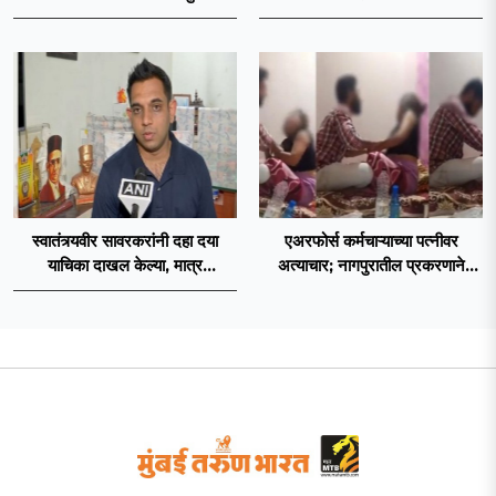
२०२६’ नियमावली लागू
स्वातंत्र्यवीर सावरकरांनी दहा दया
एअरफोर्स कर्मचाऱ्याच्या पत्नीवर
याचिका दाखल केल्या, मात्र
अत्याचार; नागपुरातील प्रकरणाने
ब्रिटिशांप्रति कधीही निष्ठा व्यक्त केली
उडवली खळबळ!
नाही’! पणतू सात्यकी सावरकर यांनी
न्यायालयात सादर केला दावा