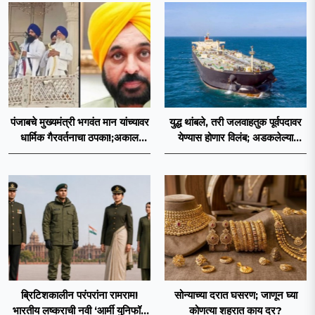
पंजाबचे मुख्यमंत्री भगवंत मान यांच्यावर
युद्ध थांबले, तरी जलवाहतुक पूर्वपदावर
धार्मिक गैरवर्तनाचा ठपका!;अकाल
येण्यास होणार विलंब; अडकलेल्या
तख्ताच्या निर्णयाने मोठी खळबळ
जहाजांना कराराच्या शाश्वततेची चिंता.
ब्रिटिशकालीन परंपरांना रामराम!
सोन्याच्या दरात घसरण; जाणून घ्या
भारतीय लष्कराची नवी ‘आर्मी युनिफॉर्म
कोणत्या शहरात काय दर?