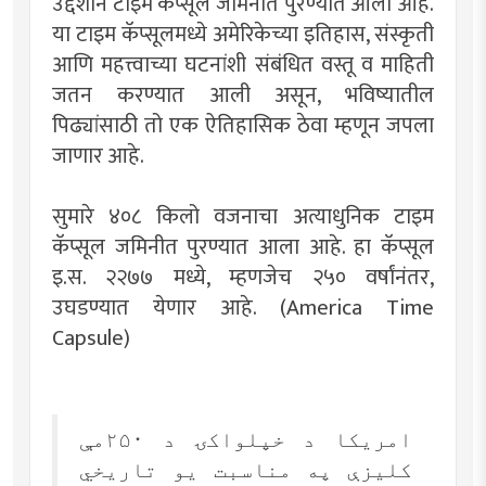
उद्देशाने टाइम कॅप्सूल जमिनीत पुरण्यात आला आहे.
या टाइम कॅप्सूलमध्ये अमेरिकेच्या इतिहास, संस्कृती
आणि महत्त्वाच्या घटनांशी संबंधित वस्तू व माहिती
जतन करण्यात आली असून, भविष्यातील
पिढ्यांसाठी तो एक ऐतिहासिक ठेवा म्हणून जपला
जाणार आहे.
सुमारे ४०८ किलो वजनाचा अत्याधुनिक टाइम
कॅप्सूल जमिनीत पुरण्यात आला आहे. हा कॅप्सूल
इ.स. २२७७ मध्ये, म्हणजेच २५० वर्षांनंतर,
उघडण्यात येणार आहे. (America Time
Capsule)
امریکا د خپلواکۍ د ۲۵۰مې
کلیزې په مناسبت یو تاریخي