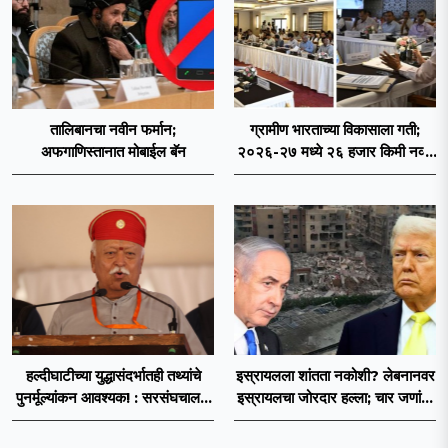
तालिबानचा नवीन फर्मान;
ग्रामीण भारताच्या विकासाला गती;
अफगाणिस्तानात मोबाईल बॅन
२०२६-२७ मध्ये २६ हजार किमी नव्या
रस्त्यांचे लक्ष्य!
हल्दीघाटीच्या युद्धासंदर्भातही तथ्यांचे
इस्रायलला शांतता नकोशी? लेबनानवर
पुनर्मूल्यांकन आवश्यक! : सरसंघचालक
इस्रायलचा जोरदार हल्ला; चार जणांचा
डॉ. मोहनजी भागवत
मृत्यू, इराण-अमेरिकेत आरोप-प्रत्यारोप