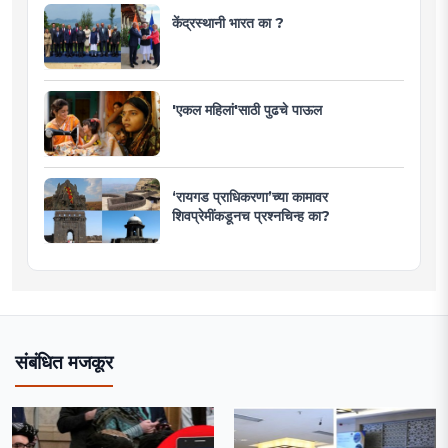
केंद्रस्थानी भारत का ?
'एकल महिलां'साठी पुढचे पाऊल
‘रायगड प्राधिकरणा’च्या कामावर
शिवप्रेमींकडूनच प्रश्नचिन्ह का?
संबंधित मजकूर