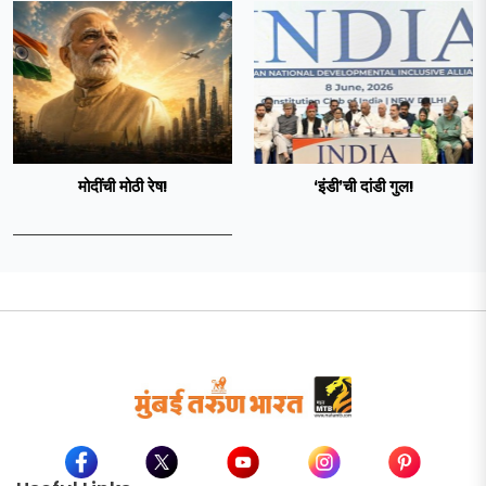
मोदींची मोठी रेष!
‘इंडी‌’ची दांडी गुल!