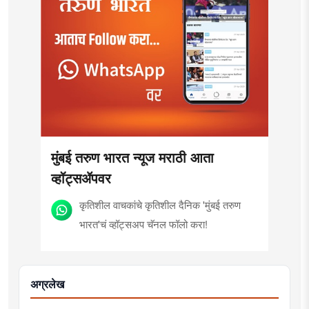
मुंबई तरुण भारत न्यूज मराठी आता
व्हॉट्सॲपवर
कृतिशील वाचकांचे कृतिशील दैनिक 'मुंबई तरुण
भारत'चं व्हॉट्सअप चॅनल फॉलो करा!
अग्रलेख