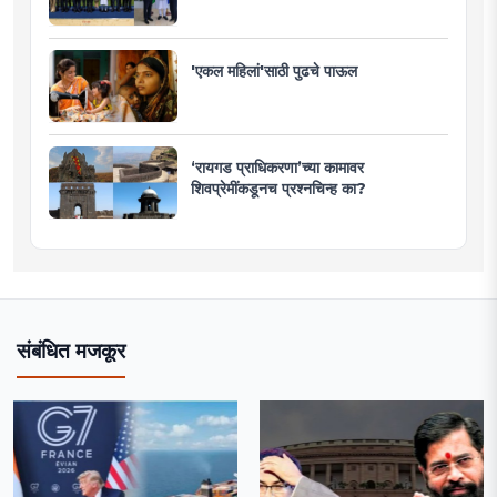
'एकल महिलां'साठी पुढचे पाऊल
‘रायगड प्राधिकरणा’च्या कामावर
शिवप्रेमींकडूनच प्रश्नचिन्ह का?
संबंधित मजकूर