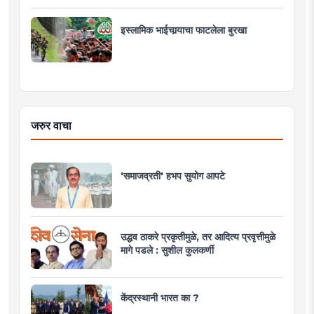
इस्लामिक भाईचार्‍याचा फाटलेला बुरखा
जरुर वाचा
'समाजव्रती' हभप सुयोग आपटे
उद्धव ठाकरे प्रकृतीमुळे, तर आदित्य प्रवृत्तीमुळे
मागे पडले : सुशील कुलकर्णी
केंद्रस्थानी भारत का ?