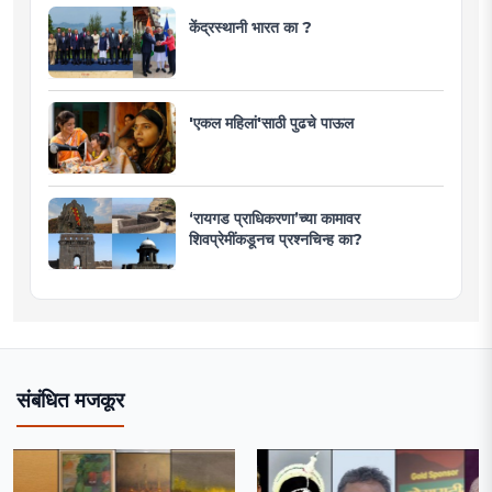
केंद्रस्थानी भारत का ?
'एकल महिलां'साठी पुढचे पाऊल
‘रायगड प्राधिकरणा’च्या कामावर
शिवप्रेमींकडूनच प्रश्नचिन्ह का?
संबंधित मजकूर