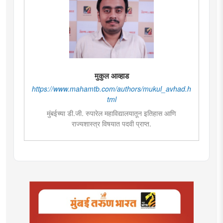
मुकुल आव्हाड
https://www.mahamtb.com/authors/mukul_avhad.h
tml
मुंबईच्या डी.जी. रुपारेल महाविद्यालयातून इतिहास आणि
राज्यशास्त्र विषयात पदवी प्राप्त.
राज्यशास्त्र विषयात पदव्युत्तर शिक्षण. आकाशवाणीच्या युवा वाणी
साठी विविध विषयांवर कार्यक्रम सादर केले.वाचनाची आवड.
कथाकथन, काव्य वाचन,कथा लेखन यात विशेष रुची तसेच
पुरस्कार प्राप्त. महाविद्यालयात असताना, नाटकात काम केले त्याच
सोबत नाट्यलेखनाचा अनुभव.