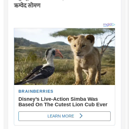
ऋग्वेद सोमण