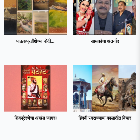
पाऊसप्रतीक्षेच्या नोंदी...
साधकांचा अंतर्नाद
शिवप्रेरणेचा अखंड जागर!
हिंदवी स्वराज्याचा कालातीत विचार