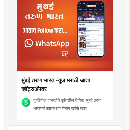
मुंबई तरुण भारत न्यूज मराठी आता
व्हॉट्सॲपवर
कृतिशील वाचकांचे कृतिशील दैनिक 'मुंबई तरुण
भारत'चं व्हॉट्सअप चॅनल फॉलो करा!