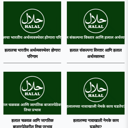
हलालचा भारतीय अर्थव्यवस्थेवर होणारा
हलाल संकल्पना विस्तार आणि हलाल
परिणाम
अर्थव्यवस्था
हलाल चळवळ आणि जागतिक
हलालच्या नावाखाली नेमके काय
बाजारपेठेवरील तिचा प्रभाव
घडतेय?