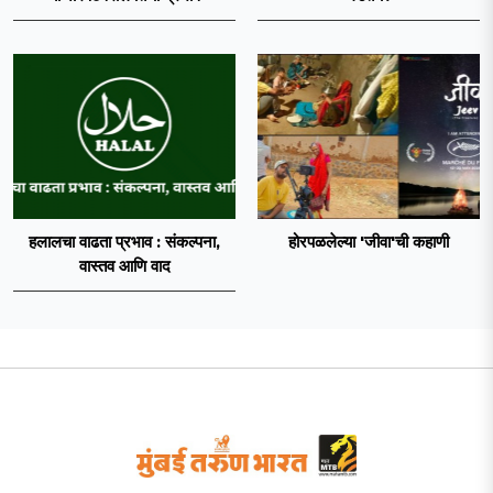
हलालचा वाढता प्रभाव : संकल्पना,
होरपळलेल्या 'जीवा'ची कहाणी
वास्तव आणि वाद