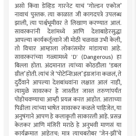
असो किंवा डेव्हिड गारनेट याचं ‘गोल्डन एकोज’
नावाचं पुस्तक. त्या काळात जी कागदपत्रे उपलब्ध
झाली, त्या पार्श्वभूमीवर ते लिखाण करण्यात आलं.
सावरकरांनी देशांमध्ये आणि देशाबाहेरसुद्धा
आपल्या कार्यकर्तृत्वाने जी मोठी चळवळ उभी केली,
तो विचार आम्हाला लोकांसमोर मांडायचा आहे.
सावरकरांच्या गळ्यामध्ये 'D' (Dangerous) हा
बिल्ला होता. अंदमानात त्यांच्या कोठडीला ‘डबल
ग्रील’ होती. त्यांचं जे ‘पोटेन्शिअल’ इंग्रजांना कळलं, ते
दुर्दैवाने आपल्या देशबांधवांना लक्षात आलं नाही,
त्यामुळे सावरकर हे जास्तीत जास्त तरुणांपर्यंत
पोहोचवण्याचा आम्ही प्रयत्न करत आहोत. आताच्या
पिढीला त्यांच्या भाषेत सावरकर कळले पाहिजेत, या
अनुषंगाने आपण हे कलाकृती साकारली आहे. प्रसन्न
केतकर आणि मंजिरी मराठे हे अनुभवी माणसं या
कार्यक्रमात आहेतच; मात्र त्याचबरोबर ‘जेन-झी’चे