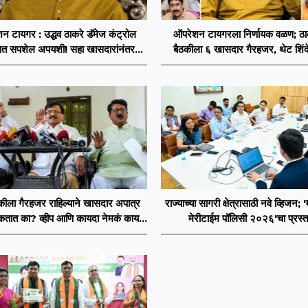
न टायगर : उद्धव ठाकरे डॅमेज कंट्रोल
ऑपरेशन टायगरला निर्णायक वळण; ठाकर
ात सपशेल अपयशी! सहा खासदारांनंतर
बैठकीला ६ खासदार गैरहजर, थेट शिंदे
सह नगरसेवकही शिंदेंकडे जाण्याच्या चर्चा
विलीन होण्याचा प्रस्ताव?
सुरू
ठकीला गैरहजर राहिल्याने खासदार अपात्र
राज्याच्या सागरी क्षेत्रासाठी नवे व्हिजन; '
तात का? व्हीप आणि कायदा नेमकं काय
मेरीटाईम पॉलिसी २०२६'चा प्रस्त
सांगतो?