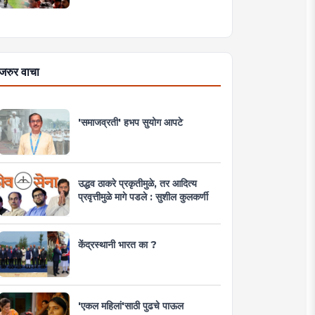
जरुर वाचा
'समाजव्रती' हभप सुयोग आपटे
उद्धव ठाकरे प्रकृतीमुळे, तर आदित्य
प्रवृत्तीमुळे मागे पडले : सुशील कुलकर्णी
केंद्रस्थानी भारत का ?
'एकल महिलां'साठी पुढचे पाऊल