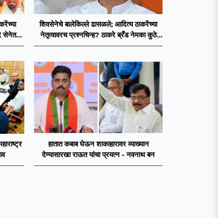
ेंच्या
शिवसेनेचे बालेकिल्ले ढासळले; आदित्य ठाकरेंच्या
 सेनेत
नेतृत्वावरच प्रश्नचिन्ह? ठाकरे ब्रँड नेमका कुठे
चुकला?
महाराष्ट्र
हातात कबाब घेऊन शाकाहारावर व्याख्यान
ाव
देण्यासारखा राऊत यांचा प्रयत्न - नवनाथ बन