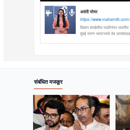
अवंती भोयर
https://www.mahamtb.com/a
विज्ञान शाखेतील पदवीनंतर भारतीय ज
मुंबई तरुण भारत'मध्ये वेब उपसंपा
हस्तकला, संगीत आणि कविता लेखना
संबंधित मजकूर