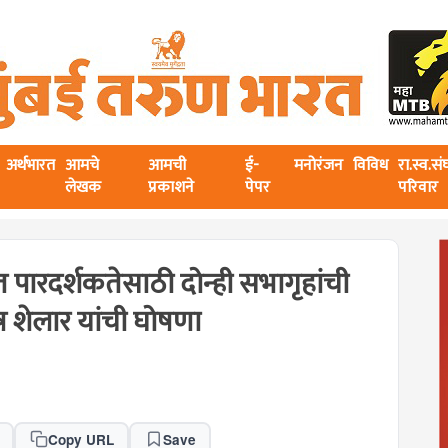
अर्थभारत
आमचे
आमची
ई-
मनोरंजन
विविध
रा.स्व.स
लेखक
प्रकाशने
पेपर
परिवार
ारदर्शकतेसाठी दोन्ही सभागृहांची
िष शेलार यांची घोषणा
Copy URL
Save