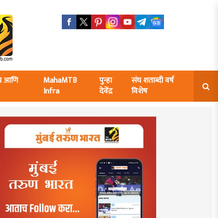
ंघ आणि
MahaMTB
पुन्हा
संघ शताब्दी वर्ष
Infra
देवेंद्र
विशेष