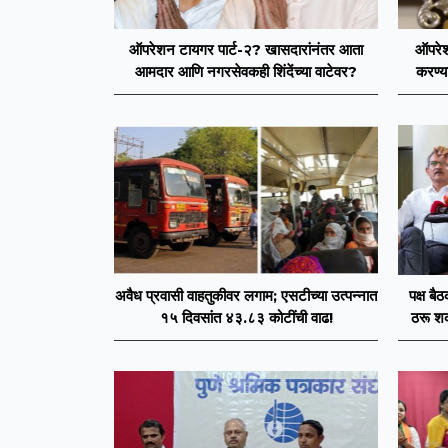
ऑपरेशन टायगर पार्ट-२? खासदारांनंतर आता
ऑपरेश
आमदार आणि नगरसेवकही शिंदेंच्या वाटेवर?
करण्य
आमदारां
अवैध प्रवासी वाहतुकीवर लगाम; एसटीच्या उत्पन्नात
पक्ष बै
१५ दिवसांत ४३.८३ कोटींची वाढ!
ठरू शक