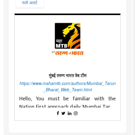
यलो अलर्ट
मुंबई तरुण भारत वेब टीम
https://www.mahamtb.com/authors/Mumbai_Tarun
_Bharat_Web_Team.html
Hello, You must be familiar with the
Nation First approach daily 'Mumbai Tarun
Bharat' as a newspaper committed to
Changing with time is essential for any
fearless and nationalist ideals and
organization. Daily 'Mumbai Tarun Bharat'
constantly doing conscious journalism for