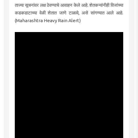
ताज्या सूचनांवर लक्ष ठेवण्याचे आवाहन केले आहे. शेतकऱ्यांनीही विजांच्या
कडकडाटाच्या वेळी शेतात जाणे टाळावे, असे सांगण्यात आले आहे.
(Maharashtra Heavy Rain Alert)