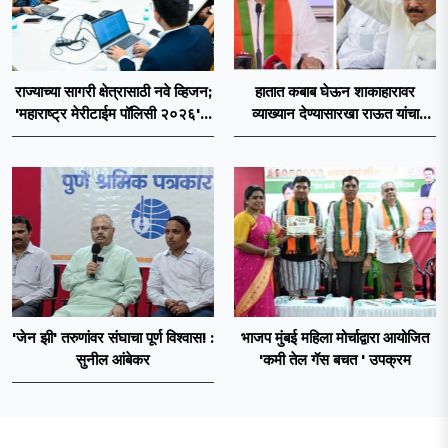
राज्याच्या सागरी क्षेत्रासाठी नवे व्हिजन;
हातात कबाब घेऊन शाकाहारावर
'महाराष्ट्र मेरीटाईम पॉलिसी २०२६'चा
व्याख्यान देण्यासारखा राऊत यांचा
प्रस्ताव
प्रयत्न - नवनाथ बन
'जेन झी' तरुणांवर संघाचा पूर्ण विश्वास! :
भाजप मुंबई महिला मोर्चाद्वारा आयोजित
सुनील आंबेकर
'कमी तेल गॅस बचत ' उपक्रम