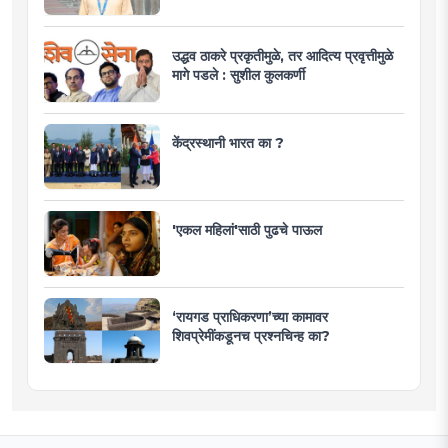
उद्धव ठाकरे प्रकृतीमुळे, तर आदित्य प्रवृत्तीमुळे
मागे पडले : सुशील कुलकर्णी
केंद्रस्थानी भारत का ?
'एकल महिलां'साठी पुढचे पाऊल
‘रायगड प्राधिकरणा’च्या कामावर
शिवप्रेमींकडूनच प्रश्नचिन्ह का?