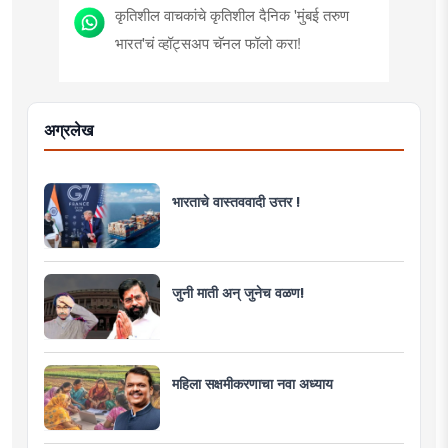
कृतिशील वाचकांचे कृतिशील दैनिक 'मुंबई तरुण
भारत'चं व्हॉट्सअप चॅनल फॉलो करा!
अग्रलेख
भारताचे वास्तववादी उत्तर !
जुनी माती अन् जुनेच वळण!
महिला सक्षमीकरणाचा नवा अध्याय