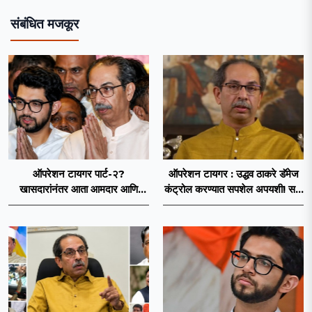
संबंधित मजकूर
ऑपरेशन टायगर पार्ट-२?
ऑपरेशन टायगर : उद्धव ठाकरे डॅमेज
खासदारांनंतर आता आमदार आणि
कंट्रोल करण्यात सपशेल अपयशी! सहा
नगरसेवकही शिंदेंच्या वाटेवर?
खासदारांनंतर आमदारांसह नगरसेवकही
शिंदेंकडे जाण्याच्या चर्चा सुरू