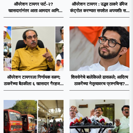
ऑपरेशन टायगर पार्ट-२?
ऑपरेशन टायगर : उद्धव ठाकरे डॅमेज
खासदारांनंतर आता आमदार आणि
कंट्रोल करण्यात सपशेल अपयशी! सहा
नगरसेवकही शिंदेंच्या वाटेवर?
खासदारांनंतर आमदारांसह नगरसेवकही
शिंदेंकडे जाण्याच्या चर्चा सुरू
ऑपरेशन टायगरला निर्णायक वळण;
शिवसेनेचे बालेकिल्ले ढासळले; आदित्य
ठाकरेंच्या बैठकीला ६ खासदार गैरहजर,
ठाकरेंच्या नेतृत्वावरच प्रश्नचिन्ह?
थेट शिंदे सेनेत विलीन होण्याचा
ठाकरे ब्रँड नेमका कुठे चुकला?
प्रस्ताव?