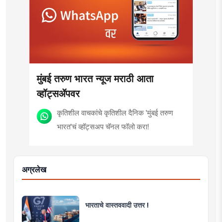
view, 'smart' multimedia for the new era,
knowledge to determine a modern role
and journalism for a 'smart' Maharashtra
and approach that is compatible with
will be the side of the game.
culture, motionlessness and tradition.
मुंबई तरुण भारत न्यूज मराठी आता
व्हॉट्सॲपवर
कृतिशील वाचकांचे कृतिशील दैनिक 'मुंबई तरुण
भारत'चं व्हॉट्सअप चॅनल फॉलो करा!
अग्रलेख
भारताचे वास्तववादी उत्तर !