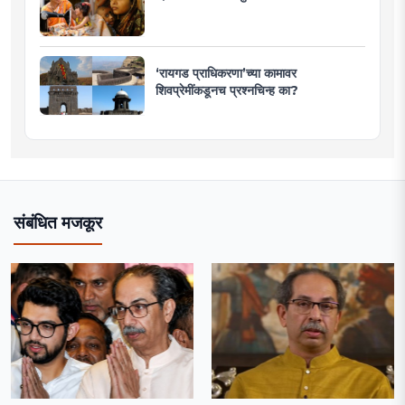
‘रायगड प्राधिकरणा’च्या कामावर
शिवप्रेमींकडूनच प्रश्नचिन्ह का?
संबंधित मजकूर