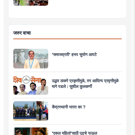
जरुर वाचा
'समाजव्रती' हभप सुयोग आपटे
उद्धव ठाकरे प्रकृतीमुळे, तर आदित्य प्रवृत्तीमुळे
मागे पडले : सुशील कुलकर्णी
केंद्रस्थानी भारत का ?
'एकल महिलां'साठी पुढचे पाऊल