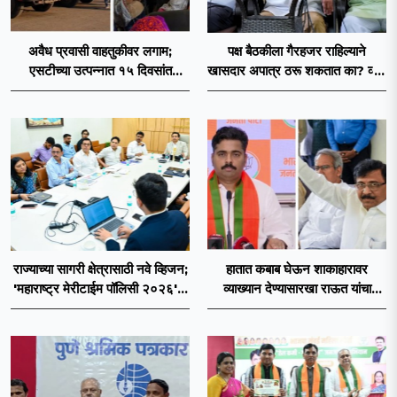
अवैध प्रवासी वाहतुकीवर लगाम;
पक्ष बैठकीला गैरहजर राहिल्याने
एसटीच्या उत्पन्नात १५ दिवसांत
खासदार अपात्र ठरू शकतात का? व्हीप
४३.८३ कोटींची वाढ!
आणि कायदा नेमकं काय सांगतो?
राज्याच्या सागरी क्षेत्रासाठी नवे व्हिजन;
हातात कबाब घेऊन शाकाहारावर
'महाराष्ट्र मेरीटाईम पॉलिसी २०२६'चा
व्याख्यान देण्यासारखा राऊत यांचा
प्रस्ताव
प्रयत्न - नवनाथ बन