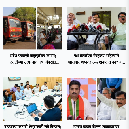
प्रस्ताव?
अवैध प्रवासी वाहतुकीवर लगाम;
पक्ष बैठकीला गैरहजर राहिल्याने
एसटीच्या उत्पन्नात १५ दिवसांत
खासदार अपात्र ठरू शकतात का? व्हीप
४३.८३ कोटींची वाढ!
आणि कायदा नेमकं काय सांगतो?
राज्याच्या सागरी क्षेत्रासाठी नवे व्हिजन;
हातात कबाब घेऊन शाकाहारावर