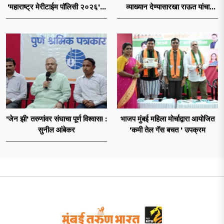
'महाराष्ट्र मेरीटाईम पॉलिसी २०२६'चा
व्याख्यान देण्यासारखा राऊत यांचा
प्रस्ताव
प्रयत्न - नवनाथ बन
'जेन झी' तरुणांवर संघाचा पूर्ण विश्वास! :
भाजप मुंबई महिला मोर्चाद्वारा आयोजित
सुनील आंबेकर
'कमी तेल गॅस बचत ' उपक्रम