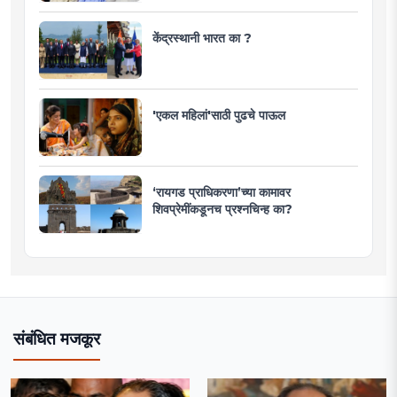
केंद्रस्थानी भारत का ?
'एकल महिलां'साठी पुढचे पाऊल
‘रायगड प्राधिकरणा’च्या कामावर
शिवप्रेमींकडूनच प्रश्नचिन्ह का?
संबंधित मजकूर