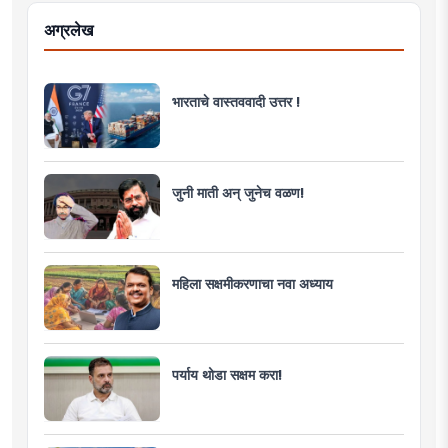
अग्रलेख
भारताचे वास्तववादी उत्तर !
जुनी माती अन् जुनेच वळण!
महिला सक्षमीकरणाचा नवा अध्याय
पर्याय थोडा सक्षम करा!