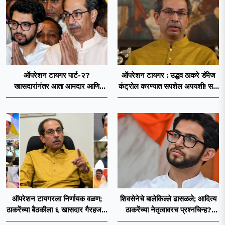
ऑपरेशन टायगर पार्ट-२?
ऑपरेशन टायगर : उद्धव ठाकरे डॅमेज
खासदारांनंतर आता आमदार आणि
कंट्रोल करण्यात सपशेल अपयशी! सहा
नगरसेवकही शिंदेंच्या वाटेवर?
खासदारांनंतर आमदारांसह नगरसेवकही
शिंदेंकडे जाण्याच्या चर्चा सुरू
ऑपरेशन टायगरला निर्णायक वळण;
शिवसेनेचे बालेकिल्ले ढासळले; आदित्य
ठाकरेंच्या बैठकीला ६ खासदार गैरहजर,
ठाकरेंच्या नेतृत्वावरच प्रश्नचिन्ह?
थेट शिंदे सेनेत विलीन होण्याचा
ठाकरे ब्रँड नेमका कुठे चुकला?