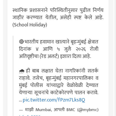
स्थानिक प्रशासनाने परिस्थितीनुसार पुढील निर्णय
जाहीर करण्यात येतील, असेही स्पष्ट केले आहे.
(School Holiday)
🔴भारतीय हवामान खात्याने बृहन्मुंबई क्षेत्रात
दिनांक ४ आणि ५ जुलै २०२६ रोजी
अतिवृष्टीचा (रेड अलर्ट) इशारा दिला आहे.
🌧️ही बाब लक्षात घेता नागरिकांनी सतर्क
राहावे. तसेच, बृहन्मुंबई महानगरपालिका व
मुंबई पोलीस यांच्याद्वारे वेळोवेळी देण्यात
येणाऱ्या सूचनांचे काटेकोरपणे पालन करावे.
…
pic.twitter.com/fPzm7Lks8Q
— माझी Mumbai, आपली BMC (@mybmc)