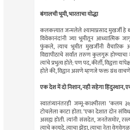
बंगालची भूमी, भारताचा योद्धा
कलकत्त्यात जन्मलेले श्यामाप्रसाद मुखर्जी हे 
विवेकानंदांनी ज्या भूमीतून आध्यात्मिक जाग
फुंकले, त्याच भूमीत मुखर्जींनी वैचारि
विद्यापीठाचे सर्वांत तरुण कुलगुरू होण्याचा म
त्यांचे प्रभुत्व होते; पण पद, कीर्ती, विद्वत्ता यां
होते की, विद्वान असणे म्हणजे फक्त ग्रंथ वाचणे 
एक देश में दो निशान, नही सहेगा हिंदुस्थान,
स्वातंत्र्यानंतरही जम्मू-काश्मीरला ‘कलम 
टोचलेला काटा होता. ‘एका देशात दोन संविधान,
असह्य होती. त्यांनी संसदेत, जनतेसमोर, रस
त्याचे कायदे, त्याचा झेंडा, त्याचा नेता वेगवेग