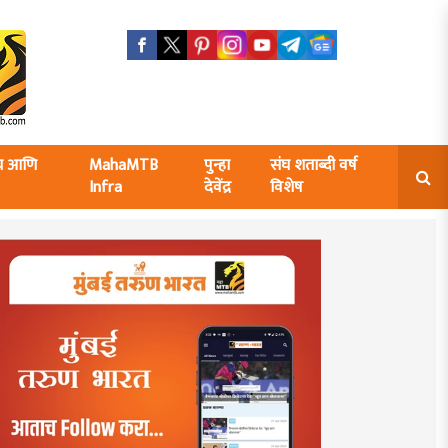
ंघ आणि
MahaMTB
पुन्हा
संघ शताब्दी वर्ष
Infra
देवेंद्र
विशेष