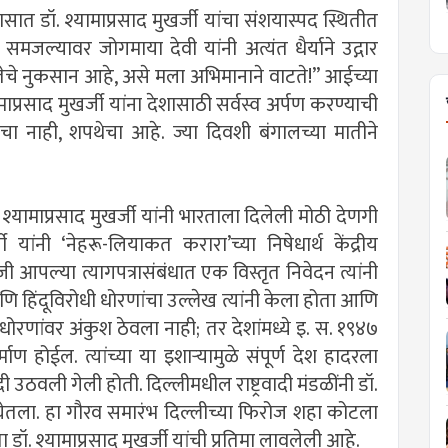
त डॉ. श्यामाप्रसाद मुखर्जी यांचा संशयास्पद स्थितीत
ी समजल्यावर जोगमाया देवी यांनी अत्यंत धैर्याने उद्गार
ातेचे नुकसान आहे, असे मला अभिमानाने वाटते!” आईच्या
माप्रसाद मुखर्जी यांना देशासाठी सर्वस्व अर्पण करण्याची
ीचा नाही, शपथेचा आहे. ज्या दिवशी बंगालच्या मातीने
ामाप्रसाद मुखर्जी यांनी भारताला दिलेली मोठी देणगी
यांनी ‘नेहरू-लियाकत करारा’च्या निषेधार्थ केंद्रीय
रोजी आपल्या त्यागपत्रासंबंधात एक विस्तृत निवेदन त्यांनी
आणि हिंदूविरोधी धोरणांचा उल्लेख त्यांनी केला होता आणि
रणांवर अंकुश ठेवला नाही; तर देशांमध्ये इ. स. १९४७
्माण होईल. त्यांच्या या इशार्‍यामुळे संपूर्ण देश हादरला
ंदी उठवली गेली होती. दिल्लीमधील राष्ट्रवादी मंडळींनी डॉ.
 घेतला. हा गौरव समारंभ दिल्लीच्या फिरोज शहा कोटला
 डॉ. श्यामाप्रसाद मुखर्जी यांची प्रतिमा लावलेली आहे.