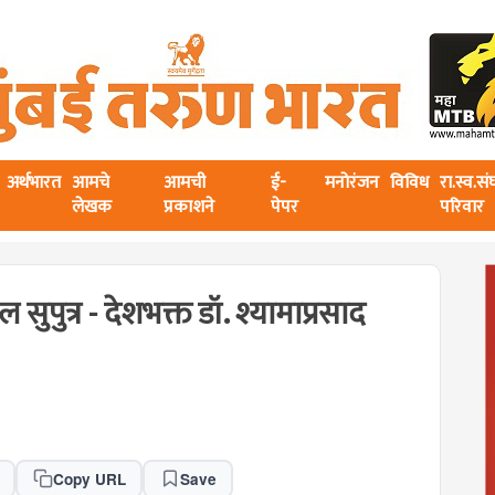
अर्थभारत
आमचे
आमची
ई-
मनोरंजन
विविध
रा.स्व.स
लेखक
प्रकाशने
पेपर
परिवार
सुपुत्र - देशभक्त डॉ. श्यामाप्रसाद
Copy URL
Save