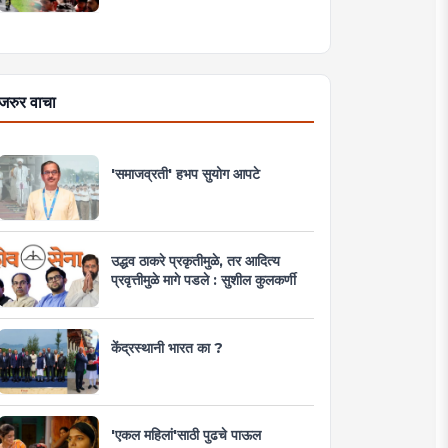
जरुर वाचा
'समाजव्रती' हभप सुयोग आपटे
उद्धव ठाकरे प्रकृतीमुळे, तर आदित्य
प्रवृत्तीमुळे मागे पडले : सुशील कुलकर्णी
केंद्रस्थानी भारत का ?
'एकल महिलां'साठी पुढचे पाऊल