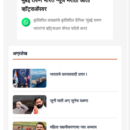
व्हॉट्सॲपवर
कृतिशील वाचकांचे कृतिशील दैनिक 'मुंबई तरुण
भारत'चं व्हॉट्सअप चॅनल फॉलो करा!
अग्रलेख
भारताचे वास्तववादी उत्तर !
जुनी माती अन् जुनेच वळण!
महिला सक्षमीकरणाचा नवा अध्याय