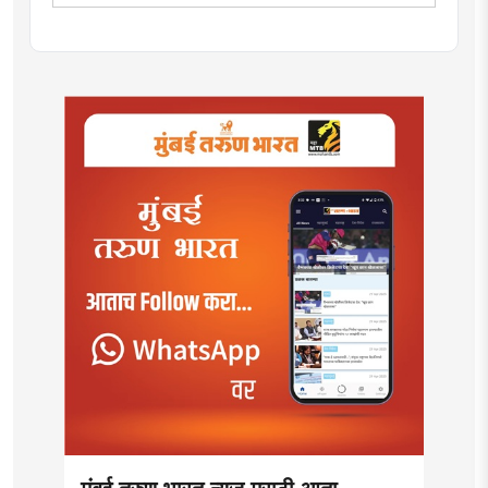
साठी विविध विषयांवर कार्यक्रम सादर केले.वाचनाची आवड.
कथाकथन, काव्य वाचन,कथा लेखन यात विशेष रुची तसेच
पुरस्कार प्राप्त. महाविद्यालयात असताना, नाटकात काम केले त्याच
सोबत नाट्यलेखनाचा अनुभव.
मुंबई तरुण भारत न्यूज मराठी आता