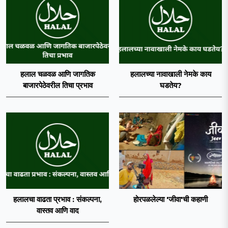
हलाल चळवळ आणि जागतिक
हलालच्या नावाखाली नेमके काय
बाजारपेठेवरील तिचा प्रभाव
घडतेय?
हलालचा वाढता प्रभाव : संकल्पना,
होरपळलेल्या 'जीवा'ची कहाणी
वास्तव आणि वाद