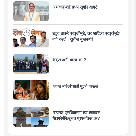
'समाजव्रती' हभप सुयोग आपटे
उद्धव ठाकरे प्रकृतीमुळे, तर आदित्य प्रवृत्तीमुळे
मागे पडले : सुशील कुलकर्णी
केंद्रस्थानी भारत का ?
'एकल महिलां'साठी पुढचे पाऊल
‘रायगड प्राधिकरणा’च्या कामावर
शिवप्रेमींकडूनच प्रश्नचिन्ह का?