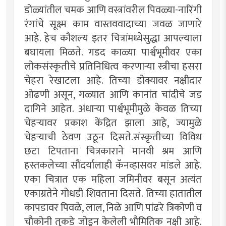
डोळ्यांतील चमक आणि वस्त्रांवरील पिवळ्या-नारिंगी
रंगांचे सूक्ष्म काम वास्तववादाच्या जवळ जाणारे
आहे. हेच कौशल्य इतर चित्रांमध्येसुद्धा आपल्याला
बघायला मिळते. गडद काळ्या पार्श्वभूमीवर एका
लोकसंस्कृतीचे प्रतिनिधित्व करणार्‍या स्त्रीचा हसरा
चेहरा रेखाटला आहे. तिच्या डोक्यावर नक्षीदार
ओढणी असून, गळ्यात आणि कानांत चांदीचे जड
दागिने आहेत. अंधार्‍या पार्श्वभूमीमुळे केवळ तिच्या
चेहर्‍यावर प्रकाश केंद्रित झाला आहे, ज्यामुळे
चेहर्‍याची ठेवण उठून दिसते.संस्कृतीच्या विविध
छटा टिपताना चित्रकाराने मानवी श्रम आणि
हस्तकलेच्या सौंदर्यालाही कॅनव्हासवर मांडले आहे.
एका चित्रात एक महिला जमिनीवर बसून अत्यंत
एकाग्रतेने गोधडी शिवताना दिसते. तिच्या हातातील
कापडावर पिवळे, लाल, निळे आणि पांढरे त्रिकोणी व
चौकोनी तुकडे जोडून केलेली भौमितिक नक्षी आहे.