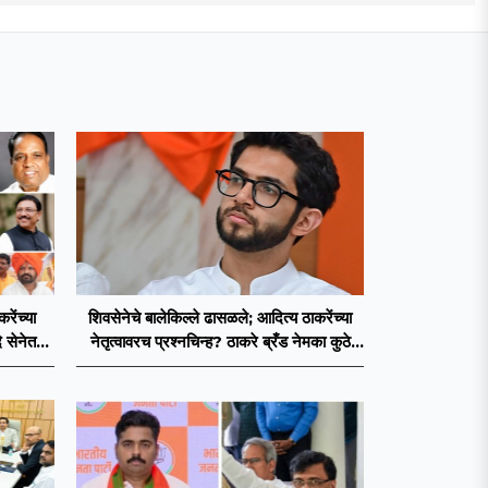
ेंच्या
शिवसेनेचे बालेकिल्ले ढासळले; आदित्य ठाकरेंच्या
 सेनेत
नेतृत्वावरच प्रश्नचिन्ह? ठाकरे ब्रँड नेमका कुठे
चुकला?