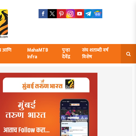
ंघ आणि
MahaMTB
पुन्हा
संघ शताब्दी वर्ष
Infra
देवेंद्र
विशेष