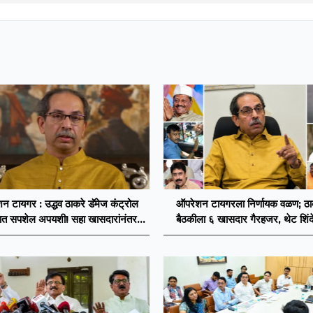
न टायगर : उद्धव ठाकरे डॅमेज कंट्रोल
ऑपरेशन टायगरला निर्णायक वळण; ठाकर
ात सपशेल अपयशी! सहा खासदारांनंतर
बैठकीला ६ खासदार गैरहजर, थेट शिंदे
सह नगरसेवकही शिंदेंकडे जाण्याच्या चर्चा
विलीन होण्याचा प्रस्ताव?
सुरू