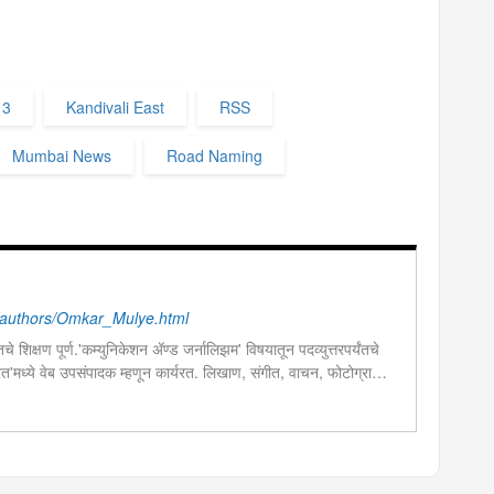
 3
Kandivali East
RSS
Mumbai News
Road Naming
authors/Omkar_Mulye.html
चे शिक्षण पूर्ण.'कम्युनिकेशन ॲण्ड जर्नालिझम' विषयातून पदव्युत्तरपर्यंतचे
 भारत'मध्ये वेब उपसंपादक म्हणून कार्यरत. लिखाण, संगीत, वाचन, फोटोग्राफी,
शेष प्रावीण्य.बालपणापासून रा.स्व.संघाचा स्वयंसेवक