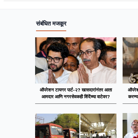
संबंधित मजकूर
ऑपरेशन टायगर पार्ट-२? खासदारांनंतर आता
ऑपरेश
आमदार आणि नगरसेवकही शिंदेंच्या वाटेवर?
करण्य
आमदारां