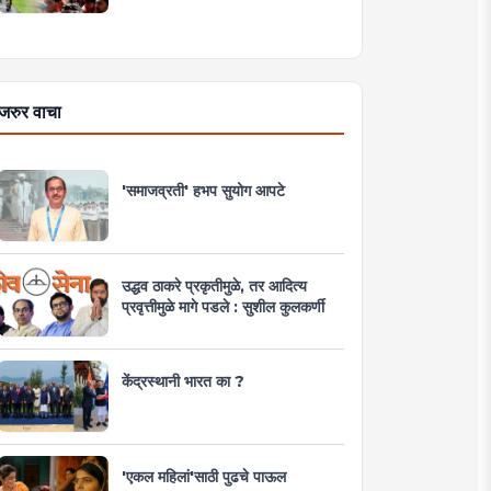
जरुर वाचा
'समाजव्रती' हभप सुयोग आपटे
उद्धव ठाकरे प्रकृतीमुळे, तर आदित्य
प्रवृत्तीमुळे मागे पडले : सुशील कुलकर्णी
केंद्रस्थानी भारत का ?
'एकल महिलां'साठी पुढचे पाऊल