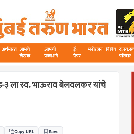
अर्थभारत
आमचे
आमची
ई-
मनोरंजन
विविध
रा.स्व.स
लेखक
प्रकाशने
पेपर
परिवार
ड-३ ला स्व. भाऊराव बेलवलकर यांचे
Copy URL
Save