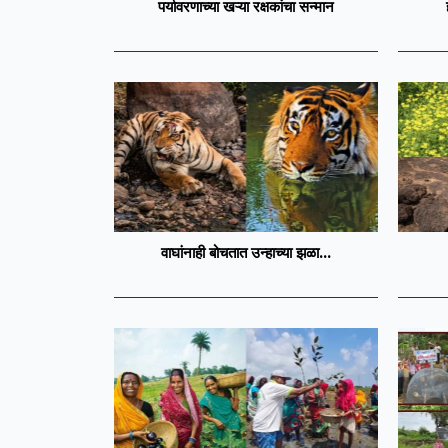
पर्यावरणाच्या खऱ्या रक्षकांचा सन्मान
वाघांनाही बोचतात उन्हाच्या झळा...