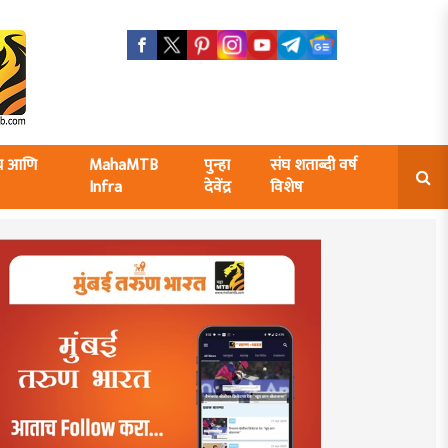
ंघ आणि
MahaMTB
पुन्हा
संघ शताब्दी वर्ष
Infra
देवेंद्र
विशेष