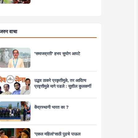
जरुर वाचा
'समाजव्रती' हभप सुयोग आपटे
उद्धव ठाकरे प्रकृतीमुळे, तर आदित्य
प्रवृत्तीमुळे मागे पडले : सुशील कुलकर्णी
केंद्रस्थानी भारत का ?
'एकल महिलां'साठी पुढचे पाऊल