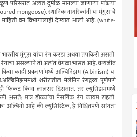
पळूण परिसरात अत्यंत दुर्मीळ मानल्या जाणाऱ्या पांढऱ्या
coloured mongoose). स्थानिक नागरिकांनी या मुंगुसाचे
ी माहिती वन विभागालाही देण्यात आली आहे. (white-
ान भारतीय मुंगूस यांचा रंग करडा अथवा तपकिरी असतो.
्या रंगाचा असल्याने तो अत्यंत वेगळा भासत आहे. वन्यजीव
m) किंवा काही प्रकरणांमध्ये अल्बिनिझम (Albinism) या
ल्बिनिझममध्ये शरीरातील मेलेनिन रंगद्रव्य पूर्णपणे
ोळेही फिकट किंवा लालसर दिसतात. तर ल्युसिझममध्ये
मी असते; मात्र डोळ्यांचा नैसर्गिक रंग कायम राहतो.
नेमका अल्बिनो आहे की ल्युसिस्टिक, हे निश्चितपणे सांगता