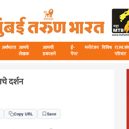
अर्थभारत
आमचे
आमची
ई-
मनोरंजन
विविध
रा.स्व.स
लेखक
प्रकाशने
पेपर
परिवार
ाचे दर्शन
Copy URL
Save