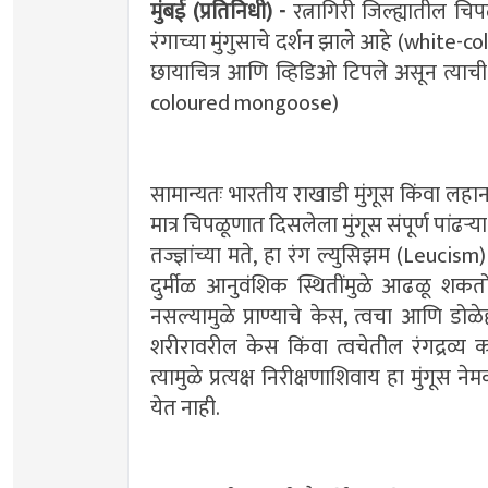
मुंबई (प्रतिनिधी) -
रत्नागिरी जिल्ह्यातील चि
रंगाच्या मुंगुसाचे दर्शन झाले आहे (white-
छायाचित्र आणि व्हिडिओ टिपले असून त्याच
coloured mongoose)
सामान्यतः भारतीय राखाडी मुंगूस किंवा लह
मात्र चिपळूणात दिसलेला मुंगूस संपूर्ण पांढऱ
तज्ज्ञांच्या मते, हा रंग ल्युसिझम (Leucis
दुर्मीळ आनुवंशिक स्थितींमुळे आढळू शकतो.अ
नसल्यामुळे प्राण्याचे केस, त्वचा आणि ड
शरीरावरील केस किंवा त्वचेतील रंगद्रव्य क
त्यामुळे प्रत्यक्ष निरीक्षणाशिवाय हा मुंगूस 
येत नाही.