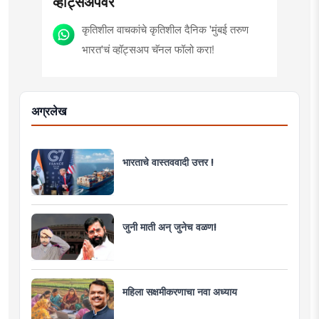
व्हॉट्सॲपवर
कृतिशील वाचकांचे कृतिशील दैनिक 'मुंबई तरुण
भारत'चं व्हॉट्सअप चॅनल फॉलो करा!
अग्रलेख
भारताचे वास्तववादी उत्तर !
जुनी माती अन् जुनेच वळण!
महिला सक्षमीकरणाचा नवा अध्याय