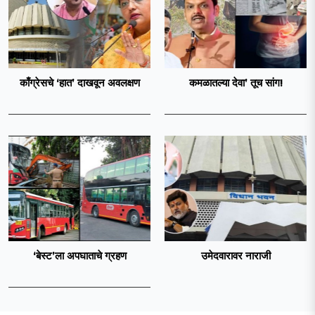
काँग्रेसचे ‘हात’ दाखवून अवलक्षण
कमळातल्या देवा’ तूच सांग!
‘बेस्ट’ला अपघाताचे ग्रहण
उमेदवारावर नाराजी