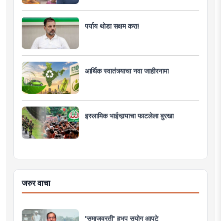
पर्याय थोडा सक्षम करा!
आर्थिक स्वातंत्र्याचा नवा जाहीरनामा
इस्लामिक भाईचार्‍याचा फाटलेला बुरखा
जरुर वाचा
'समाजव्रती' हभप सुयोग आपटे