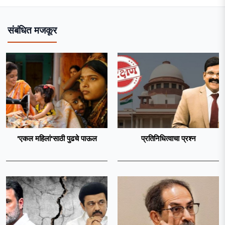
संबंधित मजकूर
'एकल महिलां'साठी पुढचे पाऊल
प्रतिनिधित्वाचा प्रश्न