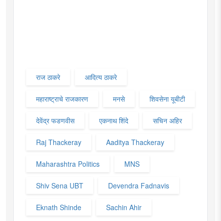
राज ठाकरे
आदित्य ठाकरे
महाराष्ट्राचे राजकारण
मनसे
शिवसेना यूबीटी
देवेंद्र फडणवीस
एकनाथ शिंदे
सचिन अहिर
Raj Thackeray
Aaditya Thackeray
Maharashtra Politics
MNS
Shiv Sena UBT
Devendra Fadnavis
Eknath Shinde
Sachin Ahir