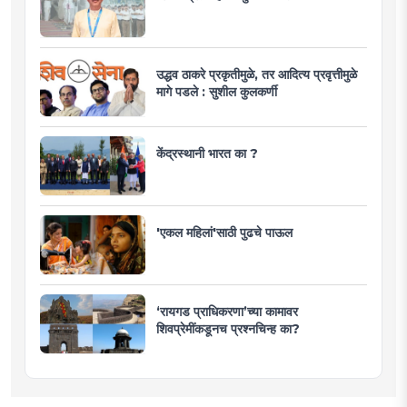
उद्धव ठाकरे प्रकृतीमुळे, तर आदित्य प्रवृत्तीमुळे
मागे पडले : सुशील कुलकर्णी
केंद्रस्थानी भारत का ?
'एकल महिलां'साठी पुढचे पाऊल
‘रायगड प्राधिकरणा’च्या कामावर
शिवप्रेमींकडूनच प्रश्नचिन्ह का?