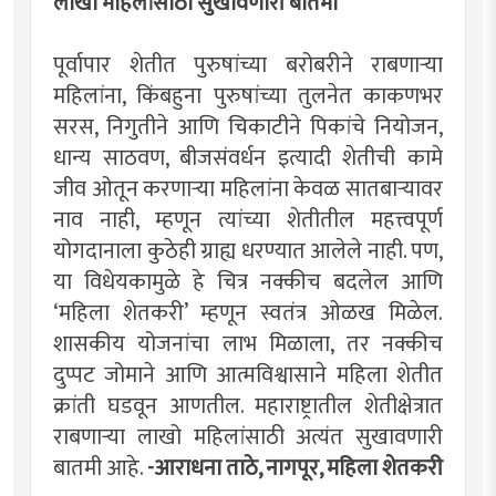
लाखो महिलांसाठी सुखावणारी बातमी
पूर्वापार शेतीत पुरुषांच्या बरोबरीने राबणार्‍या
महिलांना, किंबहुना पुरुषांच्या तुलनेत काकणभर
सरस, निगुतीने आणि चिकाटीने पिकांचे नियोजन,
धान्य साठवण, बीजसंवर्धन इत्यादी शेतीची कामे
जीव ओतून करणार्‍या महिलांना केवळ सातबार्‍यावर
नाव नाही, म्हणून त्यांच्या शेतीतील महत्त्वपूर्ण
योगदानाला कुठेही ग्राह्य धरण्यात आलेले नाही. पण,
या विधेयकामुळे हे चित्र नक्कीच बदलेल आणि
‘महिला शेतकरी’ म्हणून स्वतंत्र ओळख मिळेल.
शासकीय योजनांचा लाभ मिळाला, तर नक्कीच
दुप्पट जोमाने आणि आत्मविश्वासाने महिला शेतीत
क्रांती घडवून आणतील. महाराष्ट्रातील शेतीक्षेत्रात
राबणार्‍या लाखो महिलांसाठी अत्यंत सुखावणारी
बातमी आहे.
-आराधना ताठे, नागपूर, महिला शेतकरी