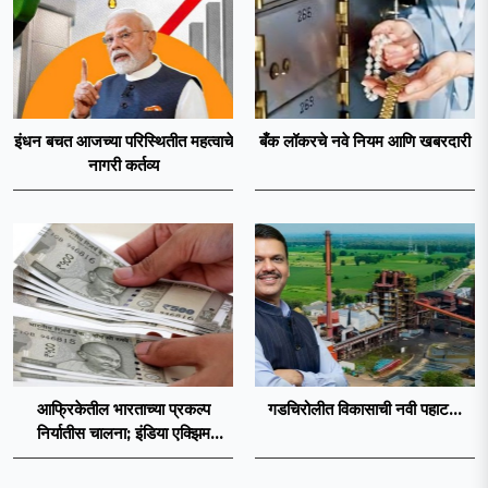
इंधन बचत आजच्या परिस्थितीत महत्वाचे
बँक लॉकरचे नवे नियम आणि खबरदारी
नागरी कर्तव्य
आफ्रिकेतील भारताच्या प्रकल्प
गडचिरोलीत विकासाची नवी पहाट...
निर्यातीस चालना; इंडिया एक्झिम
बँकेकडून AFC ला १०० दशलक्ष
डॉलर्सची कर्जसुविधा