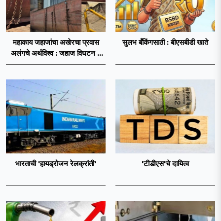
महाकाय जहाजांचा अखेरचा प्रवास
सुलभ बँकिंगसाठी : बीएसबीडी खाते
अलंगचे अर्थविश्व : जहाज विघटन ते
चक्रीय अर्थव्यवस्था
भारताची 'हायड्रोजन रेलक्रांती'
'टीडीएस'चे दायित्व