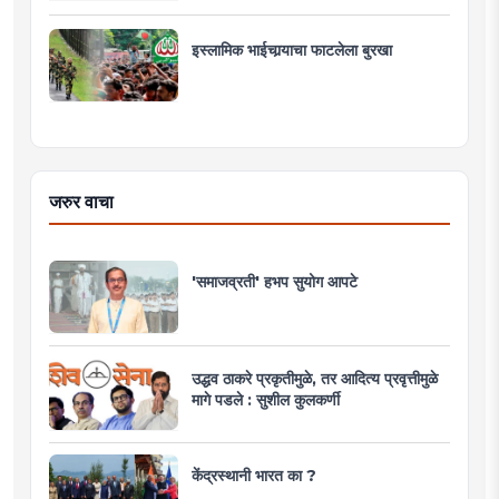
इस्लामिक भाईचार्‍याचा फाटलेला बुरखा
जरुर वाचा
'समाजव्रती' हभप सुयोग आपटे
उद्धव ठाकरे प्रकृतीमुळे, तर आदित्य प्रवृत्तीमुळे
मागे पडले : सुशील कुलकर्णी
केंद्रस्थानी भारत का ?