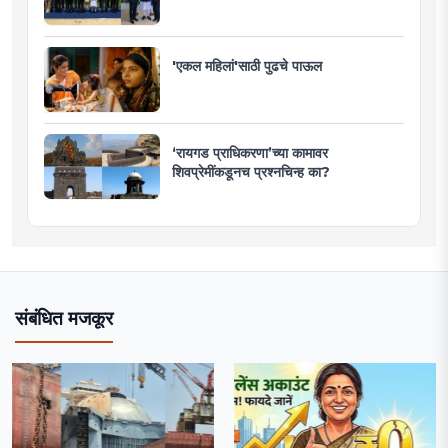
'एकल महिलां'साठी पुढचे पाऊल
‘रायगड प्राधिकरणा’च्या कामावर
शिवप्रेमींकडूनच प्रश्नचिन्ह का?
संबंधित मजकूर