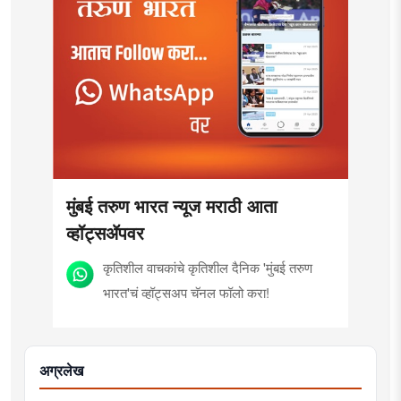
मुंबई तरुण भारत न्यूज मराठी आता
व्हॉट्सॲपवर
कृतिशील वाचकांचे कृतिशील दैनिक 'मुंबई तरुण
भारत'चं व्हॉट्सअप चॅनल फॉलो करा!
अग्रलेख