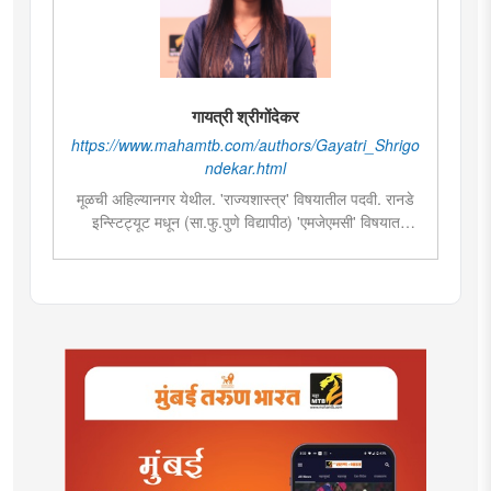
गायत्री श्रीगोंदेकर
https://www.mahamtb.com/authors/Gayatri_Shrigo
ndekar.html
मूळची अहिल्यानगर येथील. 'राज्यशास्त्र' विषयातील पदवी. रानडे
इन्स्टिट्यूट मधून (सा.फु.पुणे विद्यापीठ) 'एमजेएमसी' विषयात
पदव्युत्तर शिक्षण. २०१९मध्ये मुंबई तरुण भारतमध्ये 'मंत्रालय
प्रतिनिधी' या पदावर रुजू. सद्यस्थितीत 'इन्फ्रास्ट्रक्चर आणि
डेव्हलपमेंट' विशेष प्रतिनिधी म्हणून कार्यरत. राज्यातील पायाभूत
सुविधांविषयी फिल्ड रिपोर्ट आणि लेखनात रस.