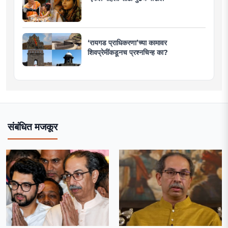
‘रायगड प्राधिकरणा’च्या कामावर
शिवप्रेमींकडूनच प्रश्नचिन्ह का?
संबंधित मजकूर