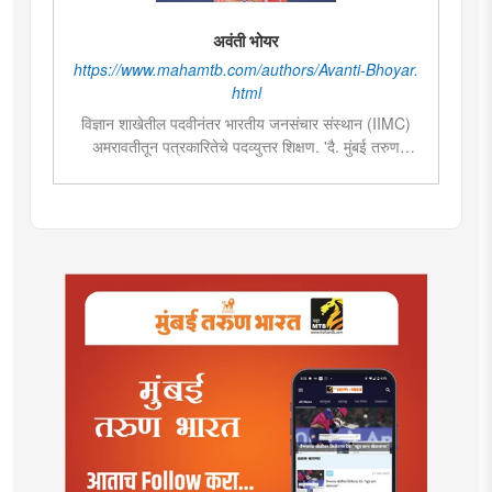
अवंती भोयर
https://www.mahamtb.com/authors/Avanti-Bhoyar.
html
विज्ञान शाखेतील पदवीनंतर भारतीय जनसंचार संस्थान (IIMC)
अमरावतीतून पत्रकारितेचे पदव्युत्तर शिक्षण. 'दै. मुंबई तरुण
भारत'मध्ये वेब उपसंपादक या पदावर कार्यरत. शेती, साहित्य,
राजकारण या विषयात विशेष रस. हस्तकला, संगीत आणि कविता
लेखनाचा छंद....