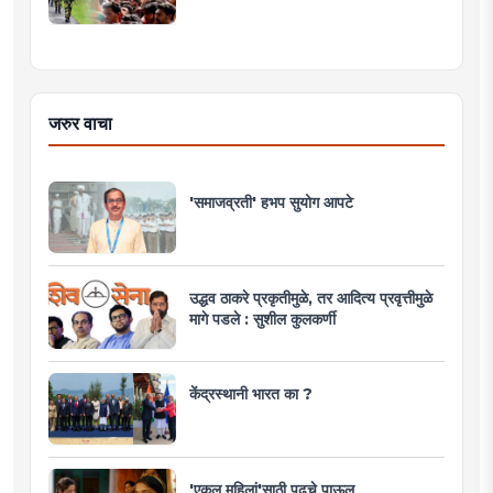
जरुर वाचा
'समाजव्रती' हभप सुयोग आपटे
उद्धव ठाकरे प्रकृतीमुळे, तर आदित्य प्रवृत्तीमुळे
मागे पडले : सुशील कुलकर्णी
केंद्रस्थानी भारत का ?
'एकल महिलां'साठी पुढचे पाऊल