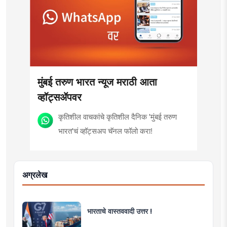
मुंबई तरुण भारत न्यूज मराठी आता
व्हॉट्सॲपवर
कृतिशील वाचकांचे कृतिशील दैनिक 'मुंबई तरुण
भारत'चं व्हॉट्सअप चॅनल फॉलो करा!
अग्रलेख
भारताचे वास्तववादी उत्तर !