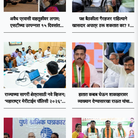
अवैध प्रवासी वाहतुकीवर लगाम;
पक्ष बैठकीला गैरहजर राहिल्याने
एसटीच्या उत्पन्नात १५ दिवसांत
खासदार अपात्र ठरू शकतात का? व्हीप
४३.८३ कोटींची वाढ!
आणि कायदा नेमकं काय सांगतो?
राज्याच्या सागरी क्षेत्रासाठी नवे व्हिजन;
हातात कबाब घेऊन शाकाहारावर
'महाराष्ट्र मेरीटाईम पॉलिसी २०२६'चा
व्याख्यान देण्यासारखा राऊत यांचा
प्रस्ताव
प्रयत्न - नवनाथ बन