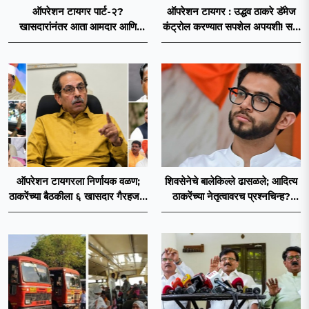
ऑपरेशन टायगर पार्ट-२?
ऑपरेशन टायगर : उद्धव ठाकरे डॅमेज
खासदारांनंतर आता आमदार आणि
कंट्रोल करण्यात सपशेल अपयशी! सहा
नगरसेवकही शिंदेंच्या वाटेवर?
खासदारांनंतर आमदारांसह नगरसेवकही
शिंदेंकडे जाण्याच्या चर्चा सुरू
ऑपरेशन टायगरला निर्णायक वळण;
शिवसेनेचे बालेकिल्ले ढासळले; आदित्य
ठाकरेंच्या बैठकीला ६ खासदार गैरहजर,
ठाकरेंच्या नेतृत्वावरच प्रश्नचिन्ह?
थेट शिंदे सेनेत विलीन होण्याचा
ठाकरे ब्रँड नेमका कुठे चुकला?
प्रस्ताव?