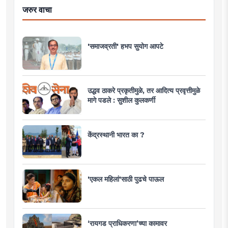
जरुर वाचा
'समाजव्रती' हभप सुयोग आपटे
उद्धव ठाकरे प्रकृतीमुळे, तर आदित्य प्रवृत्तीमुळे
मागे पडले : सुशील कुलकर्णी
केंद्रस्थानी भारत का ?
'एकल महिलां'साठी पुढचे पाऊल
‘रायगड प्राधिकरणा’च्या कामावर