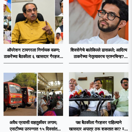
ऑपरेशन टायगरला निर्णायक वळण;
शिवसेनेचे बालेकिल्ले ढासळले; आदित्य
ठाकरेंच्या बैठकीला ६ खासदार गैरहजर,
ठाकरेंच्या नेतृत्वावरच प्रश्नचिन्ह?
थेट शिंदे सेनेत विलीन होण्याचा
ठाकरे ब्रँड नेमका कुठे चुकला?
प्रस्ताव?
अवैध प्रवासी वाहतुकीवर लगाम;
पक्ष बैठकीला गैरहजर राहिल्याने
एसटीच्या उत्पन्नात १५ दिवसांत
खासदार अपात्र ठरू शकतात का? व्हीप