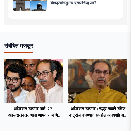
शिवप्रेमींकडूनच प्रश्नचिन्ह का?
संबंधित मजकूर
ऑपरेशन टायगर पार्ट-२?
ऑपरेशन टायगर : उद्धव ठाकरे डॅमेज
खासदारांनंतर आता आमदार आणि
कंट्रोल करण्यात सपशेल अपयशी! सहा
नगरसेवकही शिंदेंच्या वाटेवर?
खासदारांनंतर आमदारांसह नगरसेवकही
शिंदेंकडे जाण्याच्या चर्चा सुरू