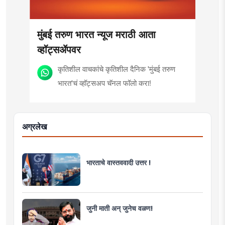
मुंबई तरुण भारत न्यूज मराठी आता
व्हॉट्सॲपवर
कृतिशील वाचकांचे कृतिशील दैनिक 'मुंबई तरुण
भारत'चं व्हॉट्सअप चॅनल फॉलो करा!
अग्रलेख
भारताचे वास्तववादी उत्तर !
जुनी माती अन् जुनेच वळण!