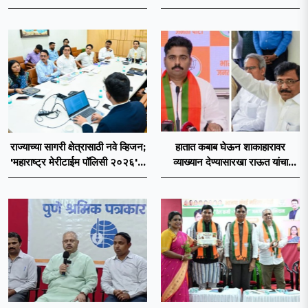
४३.८३ कोटींची वाढ!
आणि कायदा नेमकं काय सांगतो?
राज्याच्या सागरी क्षेत्रासाठी नवे व्हिजन;
हातात कबाब घेऊन शाकाहारावर
'महाराष्ट्र मेरीटाईम पॉलिसी २०२६'चा
व्याख्यान देण्यासारखा राऊत यांचा
प्रस्ताव
प्रयत्न - नवनाथ बन