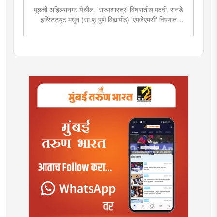
मूळची अहिल्यानगर येथील. 'राज्यशास्त्र' विषयातील पदवी. रानडे
इन्स्टिट्यूट मधून (सा.फु.पुणे विद्यापीठ) 'एमजेएमसी' विषयात
पदव्युत्तर शिक्षण. २०१९मध्ये मुंबई तरुण भारतमध्ये 'मंत्रालय
प्रतिनिधी' या पदावर रुजू. सद्यस्थितीत 'इन्फ्रास्ट्रक्चर आणि
डेव्हलपमेंट' विशेष प्रतिनिधी म्हणून कार्यरत. राज्यातील पायाभूत
सुविधांविषयी फिल्ड रिपोर्ट आणि लेखनात रस.