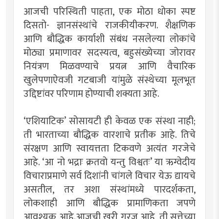
आजची परिस्थिती पाहता, एक मोठा धोका स्पष्ट
दिसतो- ज्ञानसंस्थांचे राजकीयीकरण. शैक्षणिक
आणि बौद्धिक कार्याशी संबंध नसलेल्या लोकांचे
मोठ्या प्रमाणावर सदस्यत्व, बहुसंख्येच्या जोरावर
नियंत्रण मिळवण्याचे प्रयत्न आणि वैचारिक
खुलेपणाऐवजी गटबाजी यांमुळे संस्थेच्या मूलभूत
उद्दिष्टांवर परिणाम होण्याची शक्यता आहे.
‘एशियाटिक’ सोसायटी ही केवळ एक संस्था नाही;
ती भारताच्या बौद्धिक वारशाचे प्रतीक आहे. तिचे
संरक्षण आणि स्वायत्तता टिकवणे अत्यंत गरजेचे
आहे. ‘आ नो भद्राः क्रतवो यन्तु विश्वतः’ या ऋग्वेदीय
विचाराप्रमाणे सर्व दिशांनी चांगले विचार येऊ द्यायचे
असतील, तर अशा संस्थांमध्ये पारदर्शकता,
लोकशाही आणि बौद्धिक प्रामाणिकता जपणे
आवश्यक आहे.आजची खरी गरज आहे, ती सत्तेच्या