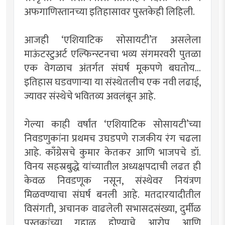
अफगाणिस्तानच्या इतिहासावर पुस्तकेही लिहिली.
आजही ‘एशियाटिक सोसायटी’त असलेला
माऊंटस्टुअर्ट एल्फिन्स्टनचा भव्य संगमरवरी पुतळा
एक वेगळाच अंतर्गत संघर्ष मूकपणे बघतोय...
इतिहास घडवणार्‍या या संस्थेतलीच एक नवी लढाई,
ज्यावर संस्थेचे भवितव्य अवलंबून आहे.
गेल्या काही वर्षांत ‘एशियाटिक सोसायटी’च्या
निवडणुकांना प्रथमच उघडपणे राजकीय रंग चढला
आहे. काँग्रेसचे कुमार केतकर आणि भाजपचे डॉ.
विनय सहस्रबुद्धे यांच्यातील अध्यक्षपदाची लढत ही
केवळ निवडणूक नसून, संस्थेवर नियंत्रण
मिळवण्याचा संघर्ष बनली आहे. मतदारयादीतील
विसंगती, अचानक वाढलेली सभासदसंख्या, दुर्मीळ
पुस्तकांच्या गहाळ होण्याचे आरोप आणि