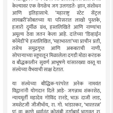
केल्यावर एक वेगळेच जग उलगडते- ज्ञान, संशोधन
आणि इतिहासाचे. ‘महाराष्ट्र स्टेट सेंट्रल
लायब्ररी’सोबतच्या या परिसरात लाखो पुस्तके,
हजारो दुर्मीळ ग्रंथ, हस्तलिखिते आणि नाण्यांचा
अमूल्य ठेवा जतन केला आहे. दांतेच्या ‘डिव्हाईन
कॉमेडी’चे हस्तलिखित, ‘महाभारता’च्या प्राचीन प्रती,
तसेच समुद्रगुप्त आणि अकबराची नाणी,
सोपार्‍याच्या स्तुपातून मिळालेला दगडी मोठा करंडक
व बौद्धकालीन सुवर्ण आभूषणे यांसारख्या वस्तू या
संस्थेच्या वैभवाची साक्ष देतात.
या संस्थेच्या बौद्धिक-परंपरेत अनेक नामवंत
विद्वानांनी योगदान दिले आहे- जगन्नाथ शंकरशेठ,
न्यायमूर्ती महादेव गोविंद रानडे, भाऊ दाजी लाड,
जमशेटजी जीजीभॉय, रा. गो. भांडारकर, ‘भारतरत्न’
पां. वा. काणे, धर्मानंद कोसंबी, दुर्गाबाई भागवत, रा.