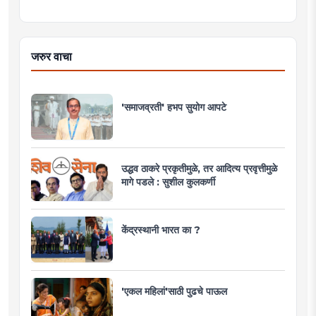
जरुर वाचा
'समाजव्रती' हभप सुयोग आपटे
उद्धव ठाकरे प्रकृतीमुळे, तर आदित्य प्रवृत्तीमुळे
मागे पडले : सुशील कुलकर्णी
केंद्रस्थानी भारत का ?
'एकल महिलां'साठी पुढचे पाऊल