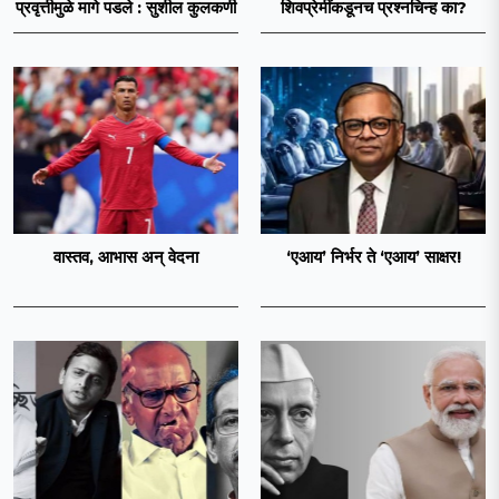
प्रवृत्तीमुळे मागे पडले : सुशील कुलकर्णी
शिवप्रेमींकडूनच प्रश्नचिन्ह का?
वास्तव, आभास अन् वेदना
‘एआय’ निर्भर ते ‘एआय’ साक्षर!