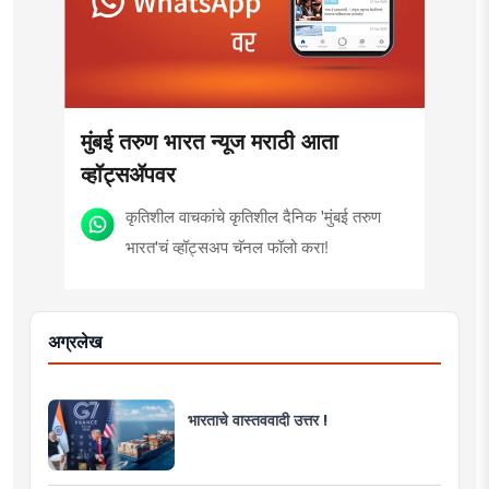
मुंबई तरुण भारत न्यूज मराठी आता
व्हॉट्सॲपवर
कृतिशील वाचकांचे कृतिशील दैनिक 'मुंबई तरुण
भारत'चं व्हॉट्सअप चॅनल फॉलो करा!
अग्रलेख
भारताचे वास्तववादी उत्तर !