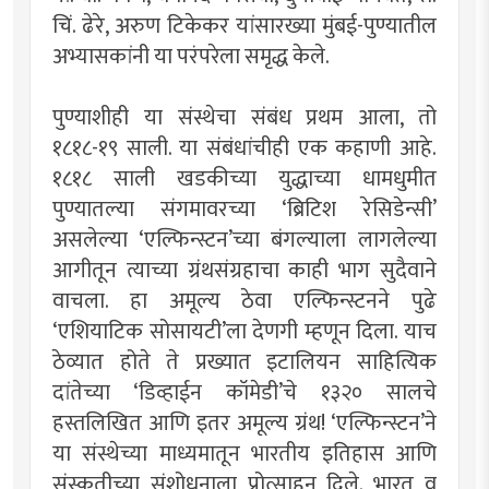
चिं. ढेरे, अरुण टिकेकर यांसारख्या मुंबई-पुण्यातील
अभ्यासकांनी या परंपरेला समृद्ध केले.
पुण्याशीही या संस्थेचा संबंध प्रथम आला, तो
१८१८-१९ साली. या संबंधांचीही एक कहाणी आहे.
१८१८ साली खडकीच्या युद्धाच्या धामधुमीत
पुण्यातल्या संगमावरच्या ‘ब्रिटिश रेसिडेन्सी’
असलेल्या ‘एल्फिन्स्टन’च्या बंगल्याला लागलेल्या
आगीतून त्याच्या ग्रंथसंग्रहाचा काही भाग सुदैवाने
वाचला. हा अमूल्य ठेवा एल्फिन्स्टनने पुढे
‘एशियाटिक सोसायटी’ला देणगी म्हणून दिला. याच
ठेव्यात होते ते प्रख्यात इटालियन साहित्यिक
दांतेच्या ‘डिव्हाईन कॉमेडी’चे १३२० सालचे
हस्तलिखित आणि इतर अमूल्य ग्रंथ! ‘एल्फिन्स्टन’ने
या संस्थेच्या माध्यमातून भारतीय इतिहास आणि
संस्कृतीच्या संशोधनाला प्रोत्साहन दिले. भारत व