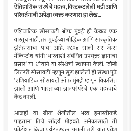
ऐतिहासिक संस्थेचे महत्त्व, विस्टकटलेली घडी आणि
परिवर्तनाची अपेक्षा व्यक्त करणारा हा लेख...
एशियाटिक सोसायटी ऑफ मुंबई’ ही केवळ एक
वास्तूच नाही, तर मुंबईच्या बौद्धिक आणि सांस्कृतिक
इतिहासाचा पाया आहे. १८०४ साली सर जेम्स
मॅकिन्टोश यांनी ‘भारताशी संबंधित उपयुक्त ज्ञानाचा
प्रसार’ या ध्येयाने या संस्थेची स्थापना केली. ‘बॉम्बे
लिटररी सोसायटी’ म्हणून सुरू झालेली ही संस्था पुढे
‘एशियाटिक सोसायटी ऑफ मुंबई’ म्हणून विकसित
झाली आणि भारताच्या ज्ञानपरंपरेचे एक महत्त्वाचे
केंद्र बनली.
आजही या ग्रीक शैलीतील भव्य इमारतीकडे
पाहताना तिचे सौंदर्य मोहवते. अनेकांसाठी ती
फोटोशूट किंवा पर्यटनस्थळ असली, तरी आत प्रवेश