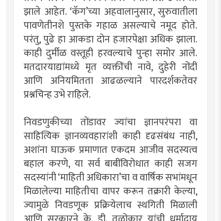
झाले आहेत. ‘कॅग’च्या अहवालानुसार, सुरुवातीला
पावणेतीनशे पुस्तके गहाळ असल्याचे नमूद होते.
परंतु, पुढे हा आकडा दोन हजारपेक्षा अधिक झाला.
काही दुर्मीळ वस्तूही हरवल्याचे पुन्हा समोर आले.
मतदारयाद्यांमध्ये मृत व्यक्तींची नावे, दुहेरी नोंदी
आणि अनियमितता आढळल्याने पारदर्शकतेवर
प्रश्नचिन्ह उभे राहिले.
निवडणुकीच्या तोंडावर ज्यांचा ज्ञानपरंपरा वा
साहित्यिक ज्ञानव्यवहारांशी काही दृढसंबंध नाही,
अशांना घाऊक प्रमाणात एकदम आजीव सदस्यत्व
बहाल करणे, या सर्व बाबींविरोधात काही सजग
सदस्यांनी ‘माहिती अधिकारा’चा व वार्षिक सभांमधून
मिळालेल्या माहितीचा वापर करून तक्रारी केल्या,
ज्यामुळे निवडणूक प्रक्रियेलाच स्थगिती मिळाली
आणि सरकारने के. डी. तळोकार यांची धर्मादाय