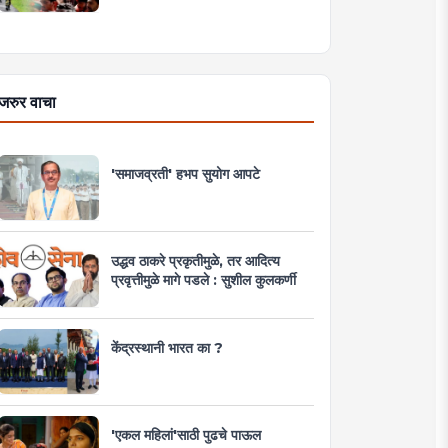
जरुर वाचा
'समाजव्रती' हभप सुयोग आपटे
उद्धव ठाकरे प्रकृतीमुळे, तर आदित्य
प्रवृत्तीमुळे मागे पडले : सुशील कुलकर्णी
केंद्रस्थानी भारत का ?
'एकल महिलां'साठी पुढचे पाऊल