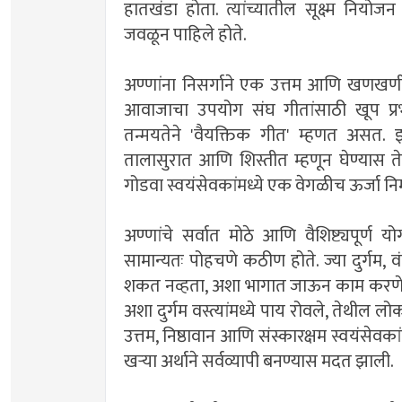
हातखंडा होता. त्यांच्यातील सूक्ष्म नियो
जवळून पाहिले होते.
अण्णांना निसर्गाने एक उत्तम आणि खणखणीत 
आवाजाचा उपयोग संघ गीतांसाठी खूप प्रभाव
तन्मयतेने 'वैयक्तिक गीत' म्हणत असत. इ
तालासुरात आणि शिस्तीत म्हणून घेण्यास त
गोडवा स्वयंसेवकांमध्ये एक वेगळीच ऊर्जा नि
अण्णांचे सर्वात मोठे आणि वैशिष्ट्यपूर्ण
सामान्यतः पोहचणे कठीण होते. ज्या दुर्गम, 
शकत नव्हता, अशा भागात जाऊन काम करणे अण
अशा दुर्गम वस्त्यांमध्ये पाय रोवले, तेथील ल
उत्तम, निष्ठावान आणि संस्कारक्षम स्वयंसेवकांच
खऱ्या अर्थाने सर्वव्यापी बनण्यास मदत झाली.