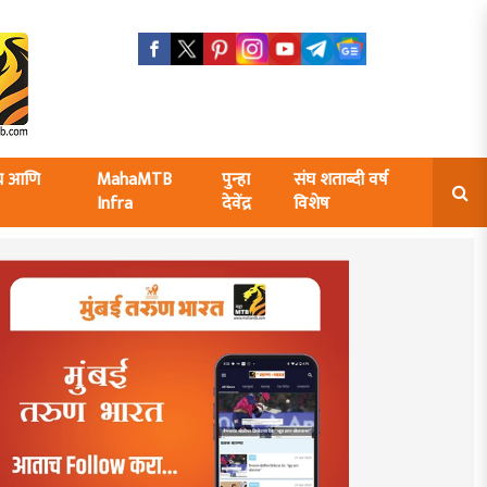
ंघ आणि
MahaMTB
पुन्हा
संघ शताब्दी वर्ष
Infra
देवेंद्र
विशेष