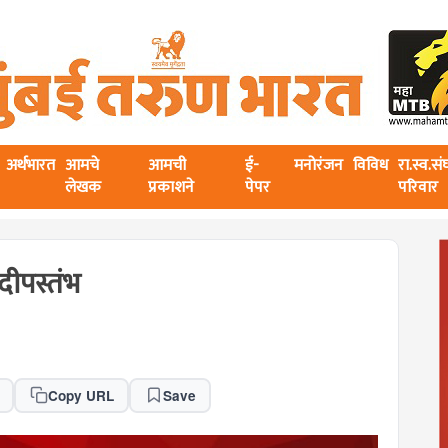
अर्थभारत
आमचे
आमची
ई-
मनोरंजन
विविध
रा.स्व.स
लेखक
प्रकाशने
पेपर
परिवार
दीपस्तंभ
Copy URL
Save