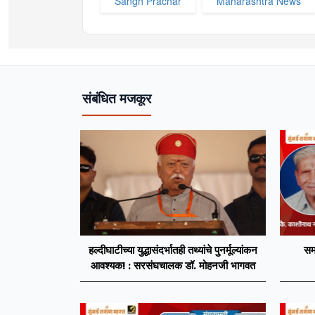
Sangh Prachar
Maharashtra News
संबंधित मजकूर
हल्दीघाटीच्या युद्धासंदर्भातही तथ्यांचे पुनर्मूल्यांकन
सम
आवश्यक! : सरसंघचालक डॉ. मोहनजी भागवत