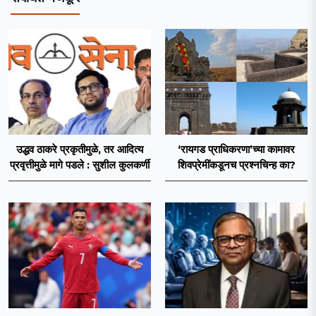
उद्धव ठाकरे प्रकृतीमुळे, तर आदित्य
‘रायगड प्राधिकरणा’च्या कामावर
प्रवृत्तीमुळे मागे पडले : सुशील कुलकर्णी
शिवप्रेमींकडूनच प्रश्नचिन्ह का?