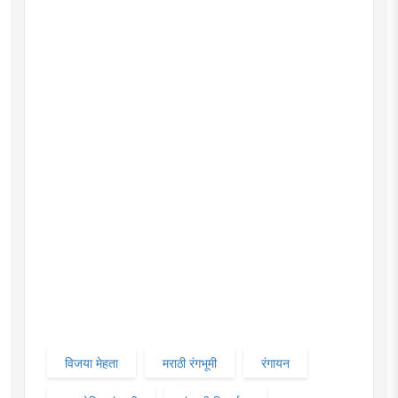
विजया मेहता
मराठी रंगभूमी
रंगायन