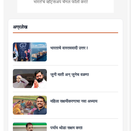
भारत'चं व्हॉट्सअप चॅनल फॉलो करा!
अग्रलेख
भारताचे वास्तववादी उत्तर !
जुनी माती अन् जुनेच वळण!
महिला सक्षमीकरणाचा नवा अध्याय
पर्याय थोडा सक्षम करा!