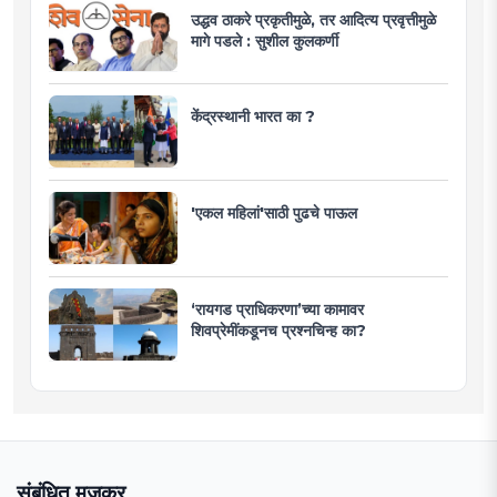
उद्धव ठाकरे प्रकृतीमुळे, तर आदित्य प्रवृत्तीमुळे
मागे पडले : सुशील कुलकर्णी
केंद्रस्थानी भारत का ?
'एकल महिलां'साठी पुढचे पाऊल
‘रायगड प्राधिकरणा’च्या कामावर
शिवप्रेमींकडूनच प्रश्नचिन्ह का?
संबंधित मजकूर