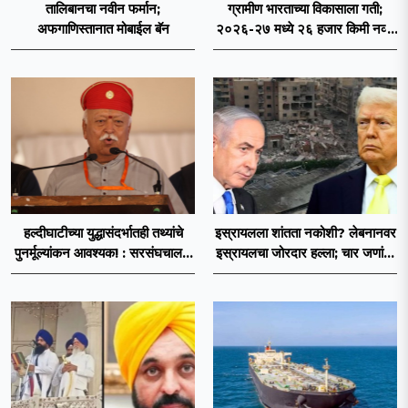
तालिबानचा नवीन फर्मान;
ग्रामीण भारताच्या विकासाला गती;
अफगाणिस्तानात मोबाईल बॅन
२०२६-२७ मध्ये २६ हजार किमी नव्या
रस्त्यांचे लक्ष्य!
हल्दीघाटीच्या युद्धासंदर्भातही तथ्यांचे
इस्रायलला शांतता नकोशी? लेबनानवर
पुनर्मूल्यांकन आवश्यक! : सरसंघचालक
इस्रायलचा जोरदार हल्ला; चार जणांचा
डॉ. मोहनजी भागवत
मृत्यू, इराण-अमेरिकेत आरोप-प्रत्यारोप