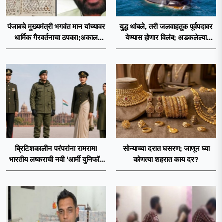
पंजाबचे मुख्यमंत्री भगवंत मान यांच्यावर
युद्ध थांबले, तरी जलवाहतुक पूर्वपदावर
धार्मिक गैरवर्तनाचा ठपका!;अकाल
येण्यास होणार विलंब; अडकलेल्या
तख्ताच्या निर्णयाने मोठी खळबळ
जहाजांना कराराच्या शाश्वततेची चिंता.
ब्रिटिशकालीन परंपरांना रामराम!
सोन्याच्या दरात घसरण; जाणून घ्या
भारतीय लष्कराची नवी ‘आर्मी युनिफॉर्म
कोणत्या शहरात काय दर?
२०२६’ नियमावली लागू