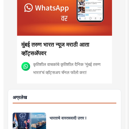
view, 'smart' multimedia for the new era,
knowledge to determine a modern role
and journalism for a 'smart' Maharashtra
and approach that is compatible with
will be the side of the game.
culture, motionlessness and tradition.
मुंबई तरुण भारत न्यूज मराठी आता
व्हॉट्सॲपवर
कृतिशील वाचकांचे कृतिशील दैनिक 'मुंबई तरुण
भारत'चं व्हॉट्सअप चॅनल फॉलो करा!
अग्रलेख
भारताचे वास्तववादी उत्तर !