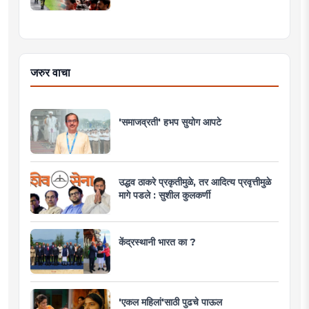
जरुर वाचा
'समाजव्रती' हभप सुयोग आपटे
उद्धव ठाकरे प्रकृतीमुळे, तर आदित्य प्रवृत्तीमुळे
मागे पडले : सुशील कुलकर्णी
केंद्रस्थानी भारत का ?
'एकल महिलां'साठी पुढचे पाऊल