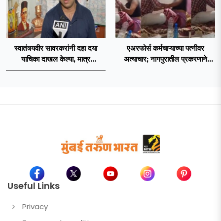
स्वातंत्र्यवीर सावरकरांनी दहा दया
एअरफोर्स कर्मचाऱ्याच्या पत्नीवर
याचिका दाखल केल्या, मात्र
अत्याचार; नागपुरातील प्रकरणाने
ब्रिटिशांप्रति कधीही निष्ठा व्यक्त केली
उडवली खळबळ!
नाही’! पणतू सात्यकी सावरकर यांनी
न्यायालयात सादर केला दावा
Useful Links
Privacy