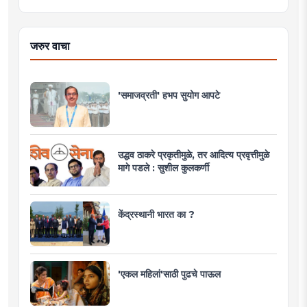
जरुर वाचा
'समाजव्रती' हभप सुयोग आपटे
उद्धव ठाकरे प्रकृतीमुळे, तर आदित्य प्रवृत्तीमुळे
मागे पडले : सुशील कुलकर्णी
केंद्रस्थानी भारत का ?
'एकल महिलां'साठी पुढचे पाऊल