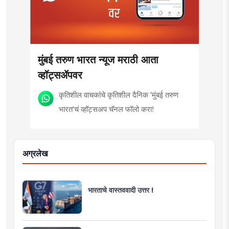
मुंबई तरुण भारत न्यूज मराठी आता
व्हॉट्सॲपवर
कृतिशील वाचकांचे कृतिशील दैनिक 'मुंबई तरुण
भारत'चं व्हॉट्सअप चॅनल फॉलो करा!
अग्रलेख
भारताचे वास्तववादी उत्तर !