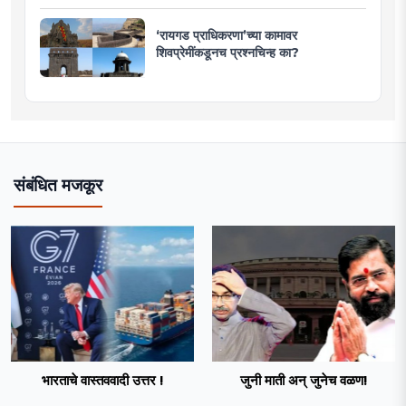
‘रायगड प्राधिकरणा’च्या कामावर
शिवप्रेमींकडूनच प्रश्नचिन्ह का?
संबंधित मजकूर
भारताचे वास्तववादी उत्तर !
जुनी माती अन् जुनेच वळण!