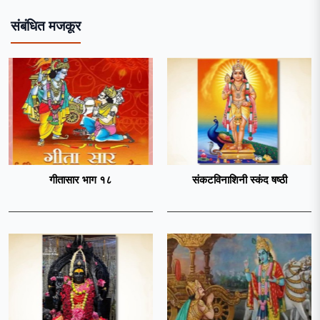
संबंधित मजकूर
गीतासार भाग १८
संकटविनाशिनी स्कंद षष्ठी