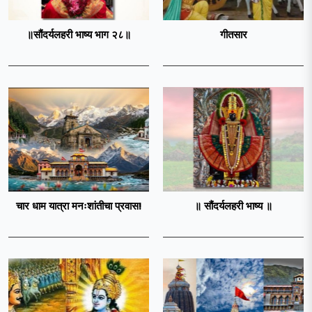
॥सौंदर्यलहरी भाष्य भाग २८॥
गीतसार
चार धाम यात्रा मनःशांतीचा प्रवास!
॥ सौंदर्यलहरी भाष्य ॥