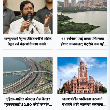
मान्सूनमध्ये ‘शून्य जीवितहानी’चे उद्दिष्ट
१८ वर्षांनंतर पवई तलाव परिसराचा
ठेवून सर्व यंत्रणांनी काम करावे :
होणार कायापालट; मेट्रोचे काम पूर्ण
उपमुख्यमंत्री एकनाथ शिंदे
होताच पुनर्विकासाला सुरुवात;
दहिसर-भाईंदर कोस्टल रोड विस्तार
जलाशयांतील पाणीसाठा घटल्याने
प्रकल्पासाठी 52.50 कोटी रुपयांच्या
बांधकामे आणि जलतरण तलावांना
पीएमसी प्रस्तावाला मंजुरीची प्रतीक्षा
पाणीपुरवठा बंद; व्यावसायिक वापरावरही