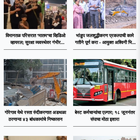
विमानतळ परिसरात 'मातम'चा व्हिडिओ
भांडुप जलशुद्धीकरण प्रकल्पाची कामे
व्हायरल; सुरक्षा व्यवस्थेवर गंभीर
गतीने पूर्ण करा - आयुक्त अश्विनी भिडे
प्रश्नचिन्ह
यांचे निर्देश
गोरेगाव येथे रस्ता रुंदीकरणात अडथळा
बेस्ट कर्मचाऱ्यांचा एल्गार; १८ जूननंतर
ठरणाऱ्या ४३ बांधकामांचे निष्कासन
संपाचा मोठा इशारा