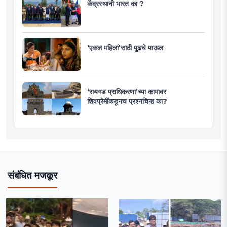
केंद्रस्थानी भारत का ?
'एकल महिलां'साठी पुढचे पाऊल
‘रायगड प्राधिकरणा’च्या कामावर
शिवप्रेमींकडूनच प्रश्नचिन्ह का?
संबंधित मजकूर