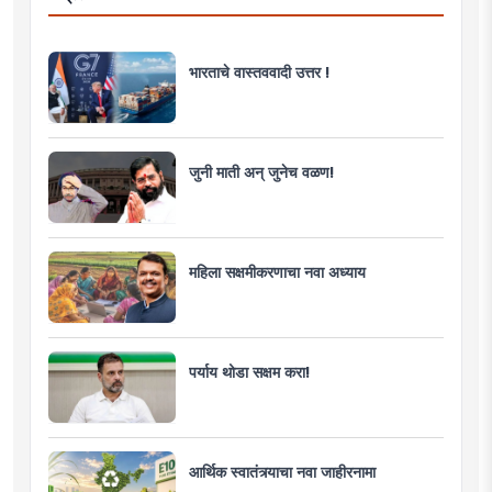
भारताचे वास्तववादी उत्तर !
जुनी माती अन् जुनेच वळण!
महिला सक्षमीकरणाचा नवा अध्याय
पर्याय थोडा सक्षम करा!
आर्थिक स्वातंत्र्याचा नवा जाहीरनामा