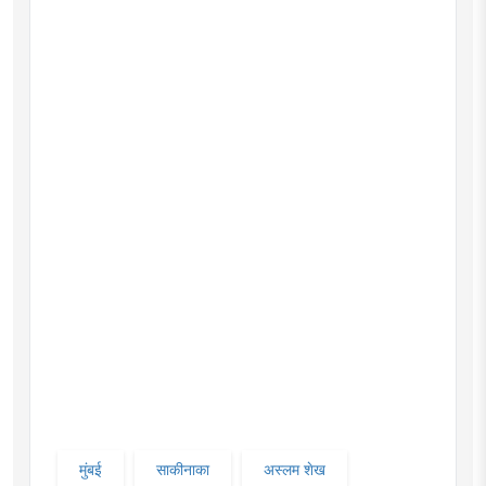
मुंबई
साकीनाका
अस्लम शेख