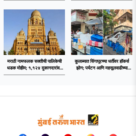
निर्बंध
मराठी नामफलक सक्तीची पालिकेची
कुलाब्यात सिंगापूरच्या धर्तीवर हॉकर्स
धडक मोहीम; १,१२४ दुकानदारांवर
झोन; पर्यटन आणि महसूलवाढीच्या
कारवाई
दृष्टीने मकरंद नार्वेकर यांचे आयुक्तांना
पत्र