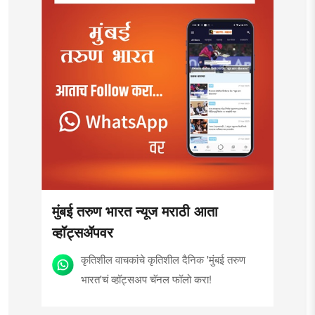
मुंबई तरुण भारत न्यूज मराठी आता
व्हॉट्सॲपवर
कृतिशील वाचकांचे कृतिशील दैनिक 'मुंबई तरुण
भारत'चं व्हॉट्सअप चॅनल फॉलो करा!