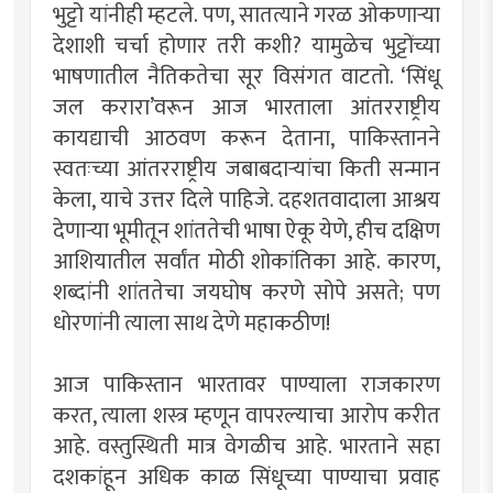
भुट्टो यांनीही म्हटले. पण, सातत्याने गरळ ओकणार्‍या
देशाशी चर्चा होणार तरी कशी? यामुळेच भुट्टोंच्या
भाषणातील नैतिकतेचा सूर विसंगत वाटतो. ‘सिंधू
जल करारा’वरून आज भारताला आंतरराष्ट्रीय
कायद्याची आठवण करून देताना, पाकिस्तानने
स्वतःच्या आंतरराष्ट्रीय जबाबदार्‍यांचा किती सन्मान
केला, याचे उत्तर दिले पाहिजे. दहशतवादाला आश्रय
देणार्‍या भूमीतून शांततेची भाषा ऐकू येणे, हीच दक्षिण
आशियातील सर्वांत मोठी शोकांतिका आहे. कारण,
शब्दांनी शांततेचा जयघोष करणे सोपे असते; पण
धोरणांनी त्याला साथ देणे महाकठीण!
आज पाकिस्तान भारतावर पाण्याला राजकारण
करत, त्याला शस्त्र म्हणून वापरल्याचा आरोप करीत
आहे. वस्तुस्थिती मात्र वेगळीच आहे. भारताने सहा
दशकांहून अधिक काळ सिंधूच्या पाण्याचा प्रवाह