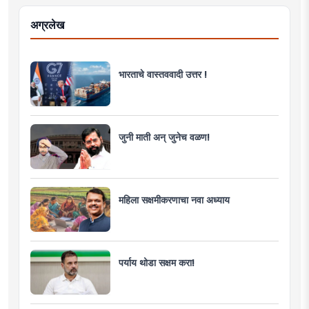
अग्रलेख
भारताचे वास्तववादी उत्तर !
जुनी माती अन् जुनेच वळण!
महिला सक्षमीकरणाचा नवा अध्याय
पर्याय थोडा सक्षम करा!