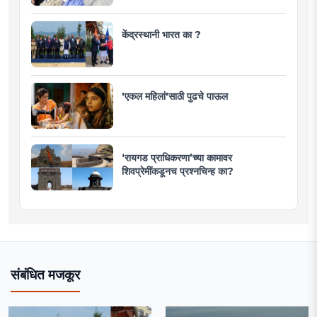
केंद्रस्थानी भारत का ?
'एकल महिलां'साठी पुढचे पाऊल
‘रायगड प्राधिकरणा’च्या कामावर
शिवप्रेमींकडूनच प्रश्नचिन्ह का?
संबंधित मजकूर