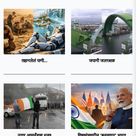
तहानलेलं पाणी...
जपानी जलरक्षक
उत्तर आयर्लंडचा धडा!
विश्वमंचावरील ‘बलसागर’ भारत