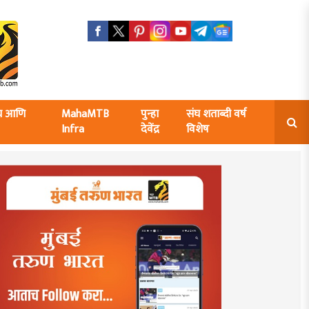
ंघ आणि
MahaMTB
पुन्हा
संघ शताब्दी वर्ष
Infra
देवेंद्र
विशेष