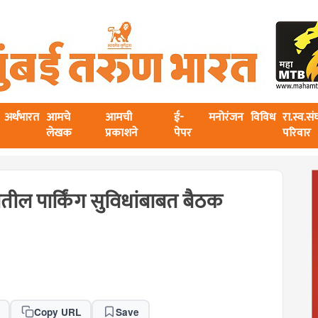
अर्थभारत
आमचे
आमची
ई-
मनोरंजन
विविध
रा.स्व.स
लेखक
प्रकाशने
पेपर
परिवार
ातील पार्किंग सुविधांबाबत बैठक
Copy URL
Save