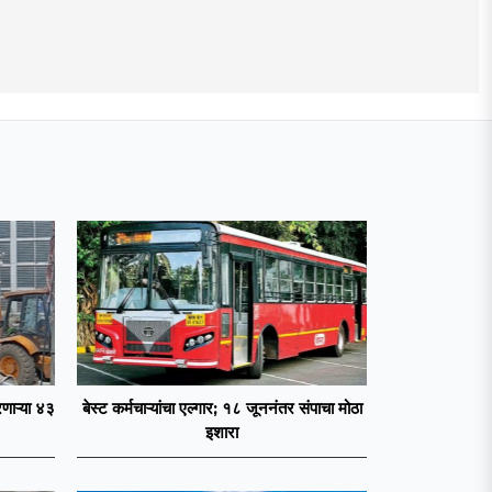
णाऱ्या ४३
बेस्ट कर्मचाऱ्यांचा एल्गार; १८ जूननंतर संपाचा मोठा
इशारा