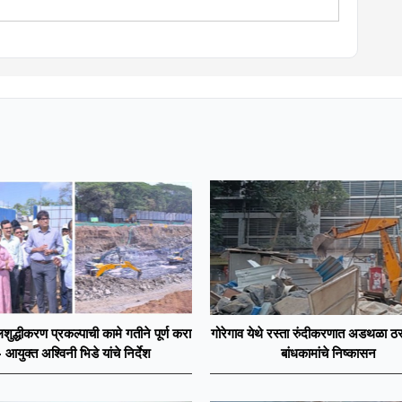
ेव्हलपमेंट' विशेष प्रतिनिधी म्हणून कार्यरत. राज्यातील पायाभूत सुविधांविषयी
शुद्धीकरण प्रकल्पाची कामे गतीने पूर्ण करा
गोरेगाव येथे रस्ता रुंदीकरणात अडथळा ठर
- आयुक्त अश्विनी भिडे यांचे निर्देश
बांधकामांचे निष्कासन