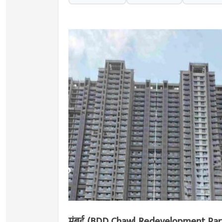
मुंबई (BDD Chawl Redevelopment Park