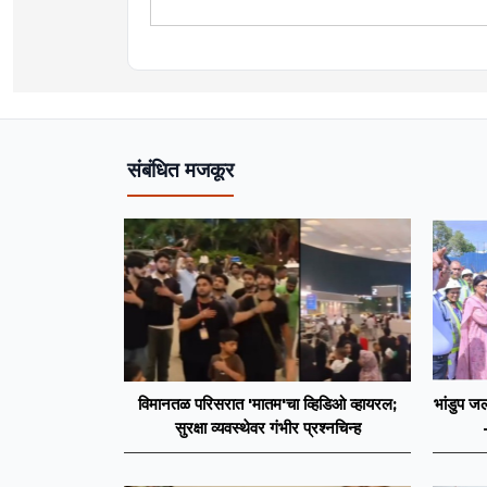
सद्यस्थितीत 'इन्फ्रास्ट्रक्चर आणि ड
फिल्ड रिपोर्ट आणि लेखनात रस.
संबंधित मजकूर
विमानतळ परिसरात 'मातम'चा व्हिडिओ व्हायरल;
भांडुप जल
सुरक्षा व्यवस्थेवर गंभीर प्रश्नचिन्ह