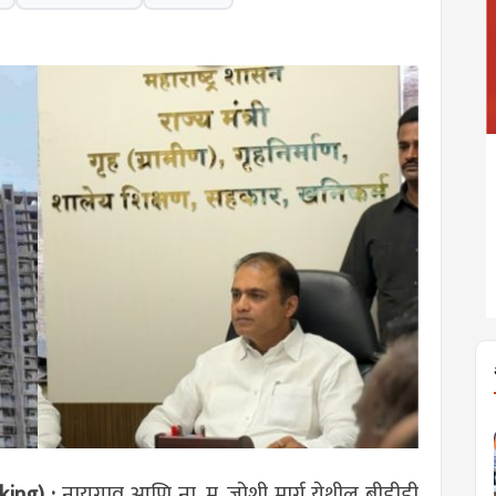
ing) :
नायगाव आणि ना. म. जोशी मार्ग येथील बीडीडी