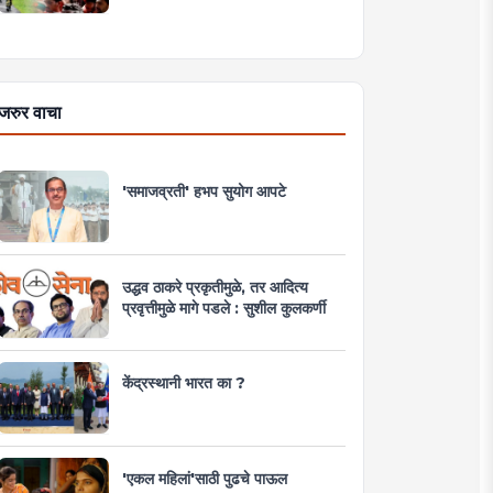
जरुर वाचा
'समाजव्रती' हभप सुयोग आपटे
उद्धव ठाकरे प्रकृतीमुळे, तर आदित्य
प्रवृत्तीमुळे मागे पडले : सुशील कुलकर्णी
केंद्रस्थानी भारत का ?
'एकल महिलां'साठी पुढचे पाऊल