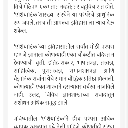
तिचे मोठेपण एकमतात नव्हते; तर बहुविचारात होते.
‘एशियाटिक’सारख्या संस्थेने या परंपरेचे आधुनिक
रूप जपले, तरच ती आपल्या इतिहासाला न्याय देऊ
शकेल.
‘एशियाटिक’च्या इतिहासातील सर्वांत मोठी परंपरा
म्हणजे ज्ञानाला कोणत्याही एका चौकटीत बंदिस्त न
ठेवण्याची वृत्ती. इतिहासकार, भाषातज्ज्ञ, तत्त्वज्ञ,
साहित्यिक, पुरातत्त्वज्ञ, समाजशास्त्रज्ञ आणि
वैज्ञानिक सर्वांना येथे समान बौद्धिक प्रतिष्ठा मिळाली.
कोणत्याही एका शास्त्राने दुसर्‍यावर वर्चस्व गाजविले
नाही. उलट, विविध ज्ञानशाखांच्या संवादातून
संशोधन अधिक समृद्ध झाले.
भविष्यातील ‘एशियाटिक’ने हीच परंपरा अधिक
व्यापक स्वरूपात पुढे नेली पाहिजे. कोणतीही संस्था