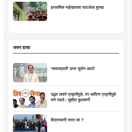
इस्लामिक भाईचार्‍याचा फाटलेला बुरखा
जरुर वाचा
'समाजव्रती' हभप सुयोग आपटे
उद्धव ठाकरे प्रकृतीमुळे, तर आदित्य प्रवृत्तीमुळे
मागे पडले : सुशील कुलकर्णी
केंद्रस्थानी भारत का ?