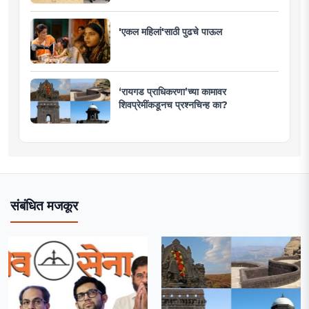
'एकल महिलां'साठी पुढचे पाऊल
‘रायगड प्राधिकरणा’च्या कामावर
शिवप्रेमींकडूनच प्रश्नचिन्ह का?
संबंधित मजकूर