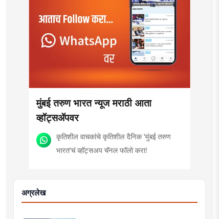
मुंबई तरुण भारत न्यूज मराठी आता
व्हॉट्सॲपवर
कृतिशील वाचकांचे कृतिशील दैनिक 'मुंबई तरुण
भारत'चं व्हॉट्सअप चॅनल फॉलो करा!
अग्रलेख