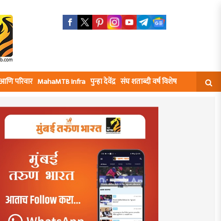
घ आणि परिवार
MahaMTB Infra
पुन्हा देवेंद्र
संघ शताब्दी वर्ष विशेष