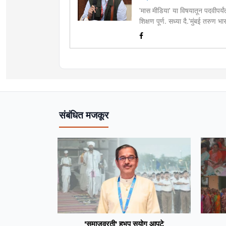
'मास मीडिया' या विषयातून पदवीपर्यंत
शिक्षण पूर्ण. सध्या दै.'मुंबई तरुण
इ.ची आवड.लिवोग्राफी भाषाशैलीत वि
संबंधित मजकूर
'समाजव्रती' हभप सुयोग आपटे