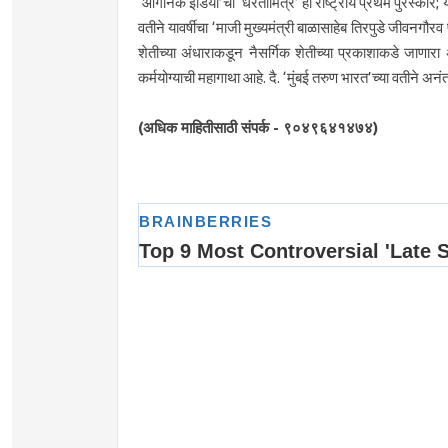
‘ऑर्गेनिक इंडिया’चा ‘धरतीमित्र’ हा राष्ट्रीय प्रथम पुरस्कार
वतीने यावर्षीचा ‘माजी मुख्यमंत्री बाळासाहेब तिरपुडे जीवनगौर
शेतीच्या अंधाराकडून नैसर्गिक शेतीच्या प्रकाशाकडे जाणारा 
कर्मयोग्याची महागाथा आहे. दै. ‘मुंबई तरुण भारत’च्या वतीने अन
(अधिक माहितीसाठी संपर्क - ९०४९६४१४७४)