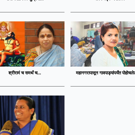
श्रीरामं च समर्थं च...
महानगरापासून गावपाड्यांपर्यंत पोहोचल