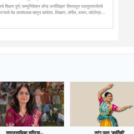
चे शिक्षण पूर्ण.'कम्युनिकेशन ॲण्ड जर्नालिझम' विषयातून पदव्युत्तरपर्यंतचे
 भारत'मध्ये वेब उपसंपादक म्हणून कार्यरत. लिखाण, संगीत, वाचन, फोटोग्राफी,
शेष प्रावीण्य.बालपणापासून रा.स्व.संघाचा स्वयंसेवक
समाजसाधिका सुप्रिया...
तरंग पद्म ‘कार्तिकी’