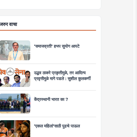
जरुर वाचा
'समाजव्रती' हभप सुयोग आपटे
उद्धव ठाकरे प्रकृतीमुळे, तर आदित्य
प्रवृत्तीमुळे मागे पडले : सुशील कुलकर्णी
केंद्रस्थानी भारत का ?
'एकल महिलां'साठी पुढचे पाऊल