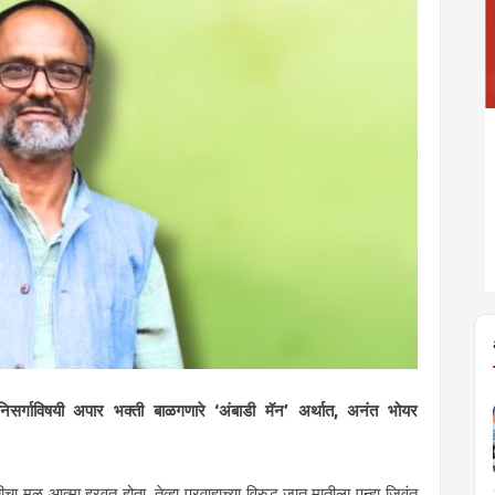
र्गाविषयी अपार भक्ती बाळगणारे ‘अंबाडी मॅन’ अर्थात, अनंत भोयर
ूळ आत्मा हरवत होता, तेव्हा प्रवाहाच्या विरुद्ध जात मातीला पुन्हा जिवंत