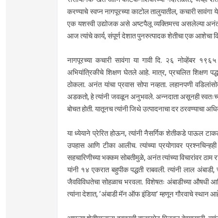
करण्याचे स्वप्न नागपूरच्या काटोल तालुयातील, कचारी सावंगा 
एक यशस्वी उद्योजक असे अष्टपैलू व्यक्तिमत्त्व असलेल्या अनंत
आज त्यांचे कार्य, संपूर्ण देशात पुनरुत्पादक शेतीचा एक आशेचा
नागपूरच्या कचारी सावंगा या गावी दि. २६ नोव्हेंबर १९६५
अभियांत्रिकीचे शिक्षण घेतले आहे. मात्र, प्रचलित शिक्षण पद्
ठोकला. अनंत यांचा प्रवास सोपा नव्हता. लहानपणी वडिलांसोबत
अडकतो, हे त्यांनी जवळून अनुभवले. अन्नदाता असूनही स्वतःच्या 
बोचत होती. यातूनच त्यांनी जिथे उत्पादनाचा दर ठरवण्याचा अधिक
या ध्येयाने प्रेरित होऊन, त्यांनी नैसर्गिक शेतीकडे पाऊल टाकले.
उपहास आणि टीका आलीच. त्यांच्या प्रयोगावर प्रश्नचिन्हही
सहचारिणीच्या भक्कम सोबतीमुळे, अनंत त्यांच्या विचारांवर ठाम 
यांनी १४ एकरात बहुपीक पद्धती राबवली. त्यांनी लाल अंबा
जैवविविधतेचा सोहळाच भरवला. विशेषतः अंबाडीच्या औषधी आणि 
त्यांना देशात, ‘अंबाडी मॅन ऑफ इंडिया’ म्हणून गौरवाचे स्थान आह