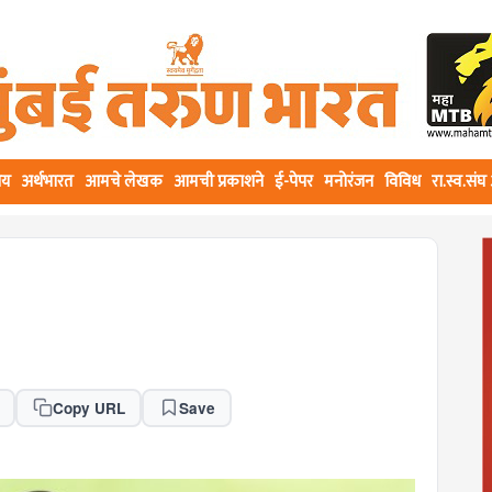
ीय
अर्थभारत
आमचे लेखक
आमची प्रकाशने
ई-पेपर
मनोरंजन
विविध
रा.स्व.सं
Copy URL
Save