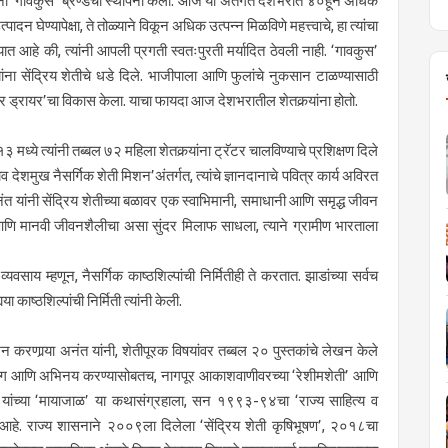
ांनी ‘गावकुस’ ब्रॅण्डची स्थापना केली. आज या अंतर्गत देशभरात ४०हून अधिक
 घेण्यापेक्षा, ते तोळ्याने विकून अधिक उत्पन्न मिळविणे महत्त्वाचे, हा त्यांचा
 यात आहे की, त्यांनी आपली प्रगती स्वतःपुरती मर्यादित ठेवली नाही. ‘गावकुस’
र्‍यांना सेंद्रिय शेतीचे धडे दिले. भाजीपाला आणि फुलांचे नुकसान टाळण्यासाठी
ोलर ड्रायर’चा विकास केला. याचा फायदा आज देशभरातील शेतकर्‍यांना होतो.
ध्ये त्यांनी तब्बल ७२ महिला शेतकर्‍यांना ट्रॅटर चालविण्याचे प्रशिक्षण दिले
ाव देशमुख नैसर्गिक शेती मिशन’अंतर्गत, त्यांचे ज्ञानदानाचे पवित्र कार्य अविरत
त यांनी सेंद्रिय शेतीच्या बळावर एक स्वाभिमानी, समाधानी आणि समृद्ध जीवन
धन आणि मानवी जीवनशैलीचा असा सुंदर मिलाफ साधला, त्याने ग्रामीण भारताला
साय म्हणून, नैसर्गिक काष्ठशिल्पांची निर्मितीही ते करतात. झाडांच्या सर्वच
ा काष्ठशिल्पांची निर्मिती त्यांनी केली.
करणार्‍या अनंत यांनी, शेतीपूरक विषयांवर तब्बल २० पुस्तकांचे लेखन केले
 रायटिंग आणि अभिनय करण्यासोबतच, नागपूर आकाशवाणीवरच्या ‘रेशीमशेती’ आणि
ंत यांच्या ‘मायाजाळ’ या कथासंग्रहाला, सन १९९३-९४चा ‘राज्य साहित्य व
ला आहे. राज्य शासनाने २००९ला दिलेला ‘सेंद्रिय शेती कृषिभूषण’, २०१८चा