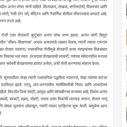
येथील अनंत भोयर यांनी पाहिले. शिल्पकार, लेखक, संगीतप्रेमी, विचारवंत आणि
 यांनी, गेली दोन तपे, सेंद्रिय आणि नैसर्गिक शेतीला जीवनध्यास बनवले आहे.
 किरण ठरले आहे.
 रोजी एका शेतकरी कुटुंबात अनंत यांचा जन्म झाला. अनंत यांनी विद्युत
धतीत ‘जीवन-शिक्षणाचा’ अभाव असल्याचे लक्षात येताच, त्यांनी त्याला रामराम
 शेतात जाताना, रासायनिक शेतीमुळे शेतकरी कसा व्यापार्‍यांच्या विळख्यात
पिकाचा भाव स्वतः ठरवणार्‍या शेतकर्‍याची लाचारी, त्यांच्या संवेदनशील मनाला
ार सर्वस्वी शेतकर्‍याच्या हातात असेल, अशी शेती करण्याचा संकल्प केला.
 सुरुवातीला जेव्हा त्यांनी रासायनिक पद्धतीला नाकारले, तेव्हा त्यांच्या वाटेला
 उपस्थित झाले. परंतु, अंतःकरणातील मातीविषयीची निष्ठा आणि लाभलेल्या
राहिले. विदर्भात जिथे संत्री, कापूस आणि सोयाबीनचा वरचष्मा आहे, तिथेच अनंत
डी, चवळी, बरबटी, हळद, मोहरी, जवस अशा पिकांची लागवड करून, शेतात जणू
पोषक मूल्यांना ओळखून, त्यांनी त्यावर प्रक्रिया सुरू केली. यामुळेच आज
े.