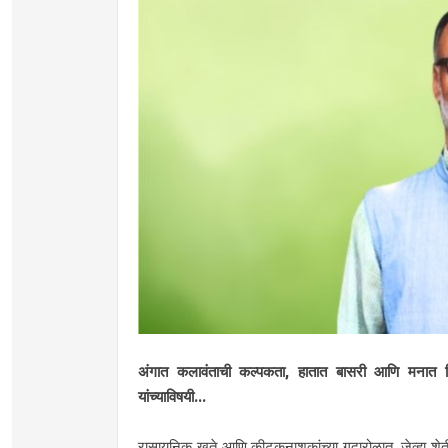
अंगात कलावंताची कल्पकता, हातात बासरी आणि मनात निस
यांच्याविषयी...
रासायनिक खते आणि कीटकनाशकांच्या गदारोळात, जेव्हा शेतीचा म