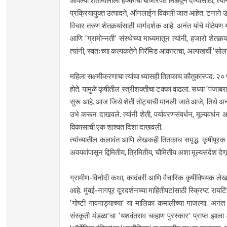
आपल्या शेतीमालाला हक्काची बाजारपेठ मिळवून देण्यासाठी, त्य
प्रक्रियायुक्त उत्पादने, ऑनलाईन विकली जात आहेत. टनाने उत्पादन
विचार तरुण शेतकर्‍यांसाठी मार्गदर्शक आहे. अनंत यांचे मोठेपण
आणि ‘ग्रामोन्नती’ संस्थेच्या माध्यमातून त्यांनी, हजारो शेतक
त्यांनी, स्वतःच्या कल्पकतेने पिरॅमिड आकाराचा, अल्पखर्ची ‘स
महिला सक्षमीकरणाचा त्यांचा ध्यासही तितकाच कौतुकास्पद. २०१३ म
होते. यामुळे कृषीतील स्त्रीशक्तीचा टक्का वाढला. सध्या ‘पंजाबर
सुरू आहे. आज जिथे शेती तोट्याची मानली जाते आजे, तिथे अनं
उभे करून दाखवले. त्यांनी शेती, पर्यावरणसंवर्धन, मूल्यवर्
विकासाची एक शाश्वत दिशा दाखवली.
त्यांच्यातील कलावंत आणि लेखकही तितकाच समृद्ध. कृषीपूरक व्यव
अवयवांपासून द्विमितीय, त्रिमितीय, चौमितीय अशा मूल्यसंदेश देणार्‍य
ग्रामीण-विनोदी कथा, कादंबरी आणि वैचारिक कृषीविषयक लेखन 
आहे. मुंबई-नागपूर दूरदर्शनच्या माहितीपटांसाठी स्क्रिप्ट
‘गोष्टी गावगाड्याच्या’ या मालिका कमालीच्या गाजल्या. अन
संस्कृती मंडळा’चा ‘यशवंतराव चव्हाण पुरस्कार’ प्राप्त झा