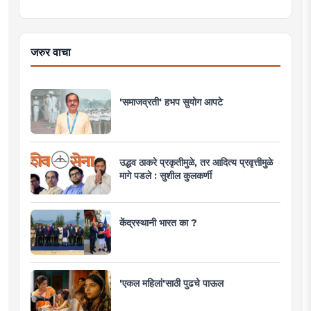
जरुर वाचा
'समाजव्रती' हभप सुयोग आपटे
उद्धव ठाकरे प्रकृतीमुळे, तर आदित्य प्रवृत्तीमुळे
मागे पडले : सुशील कुलकर्णी
केंद्रस्थानी भारत का ?
'एकल महिलां'साठी पुढचे पाऊल