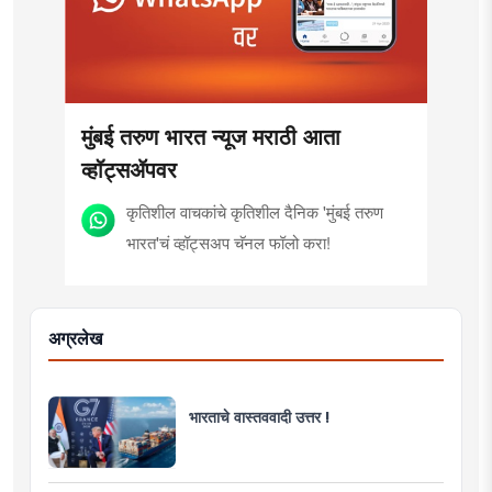
मुंबई तरुण भारत न्यूज मराठी आता
व्हॉट्सॲपवर
कृतिशील वाचकांचे कृतिशील दैनिक 'मुंबई तरुण
भारत'चं व्हॉट्सअप चॅनल फॉलो करा!
अग्रलेख
भारताचे वास्तववादी उत्तर !