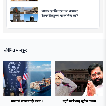
‘रायगड प्राधिकरणा’च्या कामावर
शिवप्रेमींकडूनच प्रश्नचिन्ह का?
संबंधित मजकूर
भारताचे वास्तववादी उत्तर !
जुनी माती अन् जुनेच वळण!