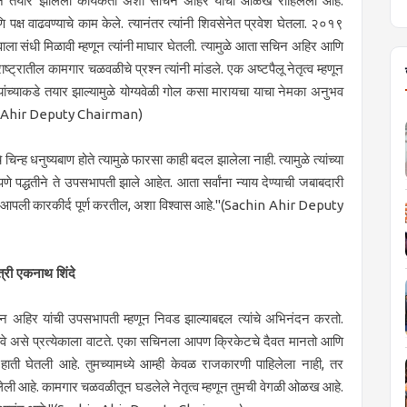
तून तयार झालेला कार्यकर्ता अशी सचिन अहिर यांची ओळख राहिलेली आहे.
आणि पक्ष वाढवण्याचे काम केले. त्यानंतर त्यांनी शिवसेनेत प्रवेश घेतला. २०१९
्वाला संधी मिळावी म्हणून त्यांनी माघार घेतली. त्यामुळे आता सचिन अहिर आणि
ट्रातील कामगार चळवळीचे प्रश्न त्यांनी मांडले. एक अष्टपैलू नेतृत्व म्हणून
र यांच्याकडे तयार झाल्यामुळे योग्यवेळी गोल कसा मारायचा याचा नेमका अनुभव
Sachin Ahir Deputy Chairman)
 चिन्ह धनुष्यबाण होते त्यामुळे फारसा काही बदल झालेला नाही. त्यामुळे त्यांच्या
े पद्धतीने ते उपसभापती झाले आहेत. आता सर्वांना न्याय देण्याची जबाबदारी
ून ते आपली कारकीर्द पूर्ण करतील, अशा विश्वास आहे."(Sachin Ahir Deputy
री एकनाथ शिंदे
िन अहिर यांची उपसभापती म्हणून निवड झाल्याबद्दल त्यांचे अभिनंदन करतो.
ावे असे प्रत्येकाला वाटते. एका सचिनला आपण क्रिकेटचे दैवत मानतो आणि
ट हाती घेतली आहे. तुमच्यामध्ये आम्ही केवळ राजकारणी पाहिलेला नाही, तर
ली आहे. कामगार चळवळीतून घडलेले नेतृत्व म्हणून तुमची वेगळी ओळख आहे.