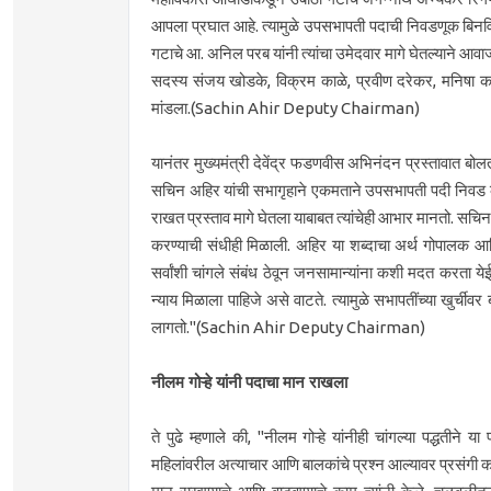
आपला प्रघात आहे. त्यामुळे उपसभापती पदाची निवडणूक बिनविर
गटाचे आ. अनिल परब यांनी त्यांचा उमेदवार मागे घेतल्याने आ
सदस्य संजय खोडके, विक्रम काळे, प्रवीण दरेकर, मनिषा काय
मांडला.(Sachin Ahir Deputy Chairman)
यानंतर मुख्यमंत्री देवेंद्र फडणवीस अभिनंदन प्रस्तावात बोलता
सचिन अहिर यांची सभागृहाने एकमताने उपसभापती पदी निवड केल्या
राखत प्रस्ताव मागे घेतला याबाबत त्यांचेही आभार मानतो. सच
करण्याची संधीही मिळाली. अहिर या शब्दाचा अर्थ गोपालक आण
सर्वांशी चांगले संबंध ठेवून जनसामान्यांना कशी मदत करता ये
न्याय मिळाला पाहिजे असे वाटते. त्यामुळे सभापतींच्या खुर्चीवर
लागतो."(Sachin Ahir Deputy Chairman)
नीलम गोऱ्हे यांनी पदाचा मान राखला
ते पुढे म्हणाले की, "नीलम गोऱ्हे यांनीही चांगल्या पद्धतीने या
महिलांवरील अत्याचार आणि बालकांचे प्रश्न आल्यावर प्रसंगी क