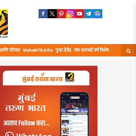
घ आणि परिवार
MahaMTB Infra
पुन्हा देवेंद्र
संघ शताब्दी वर्ष विशेष