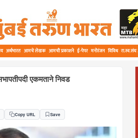
ीय
अर्थभारत
आमचे लेखक
आमची प्रकाशने
ई-पेपर
मनोरंजन
विविध
रा.स्व.सं
सभापतीपदी एकमताने निवड
Copy URL
Save