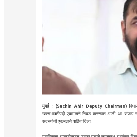
मुंबई : (Sachin Ahir Deputy Chairman)
विधान
उपसभापतीपदी एकमताने निवड करण्यात आली. आ. संजय खोडके
सदस्यांनी एकमताने पाठिंबा दिला.
महाविकास आघाडीकडून उबाठा गटाचे जगन्नाथ अभ्यंकर रिंगणा