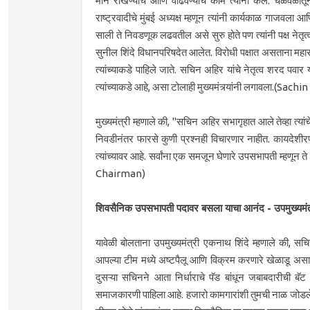
मान राखण्याचे आणि वाढवण्याचे काम त्यांनी केले. चळवळी
राष्ट्रवादीचे मुंबई अध्यक्ष म्हणून त्यांनी कार्यकाळ गाजवला 
साली ते निवडणूक लढवतील असे सुरु होते पण त्यांनी पक्ष नेतृत
सुनील शिंदे विधानपरिषदेत आलेत. विरोधी पक्षात असताना महाराष्
त्यांच्याकडे पाहिले जाते. सचिन अहिर यांचे नेतृत्व शरद पवा
त्यांच्याकडे आहे, असा टोलाही मुख्यमंत्र्यांनी लगावला.(
मुख्यमंत्री म्हणाले की, "सचिन अहिर सभागृहात आले तेव्हा त्यांचे
निवडीनंतर फारसे कुणी प्रश्नही विचारणार नाहीत. कायदेशीरपण
त्यांच्यावर आहे. सर्वांना एक समजून घेणारे उपसभापती म्हण
Chairman)
शिवसैनिक उपसभापती पदावर बसला याचा आनंद - उपमुख्यमंत्
यावेळी बोलताना उपमुख्यमंत्री एकनाथ शिंदे म्हणाले की, सच
आपल्या टीम मध्ये अष्टपैलू आणि विक्रम करणारे खेळाडू अस
दुसऱ्या सचिनने आता निर्धाराचे पॅड बांधून जबाबदारीची बॅ
समाजकारणी पाहिला आहे. हजारो कामगारांशी तुमची नाळ जोडले