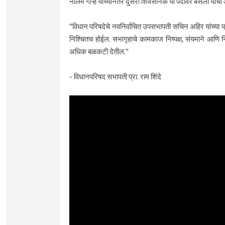
नीलम गोऱ्हे यांच्यानंतर दुसरा शिवसैनिक या पदावर बसला
"विधान परिषदेचे नवनिर्वाचित उपसभापती सचिन अहिर यांच्या
निश्चितच होईल. सभागृहाचे कामकाज निष्पक्ष, संयमाने आणि नि
अधिक बळकटी देतील."
- विधानपरिषद सभापती प्रा. राम शिंदे