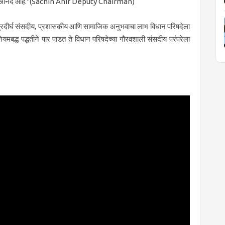
 याचा आनंद आहे."(Sachin Ahir Deputy Chairman)
 प्रदीर्घ संसदीय, प्रशासकीय आणि सामाजिक अनुभवाचा लाभ विधान परिषदेला
यमबद्ध पद्धतीने पार पाडत ते विधान परिषदेच्या गौरवशाली संसदीय परंपरेला