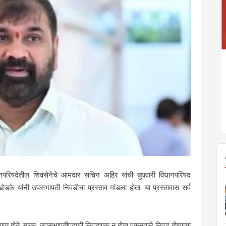
परिषदेतील शिवसेनेचे आमदार सचिन अहिर यांची बुधवारी विधानपरिषद
 यांनी उपसभापती निवडीचा प्रस्ताव मांडला होता. या प्रस्तावास सर्व
त होते. मात्र, उपसभापतीपदाची निवडणूक न होता एकमताने निवड होण्याचा