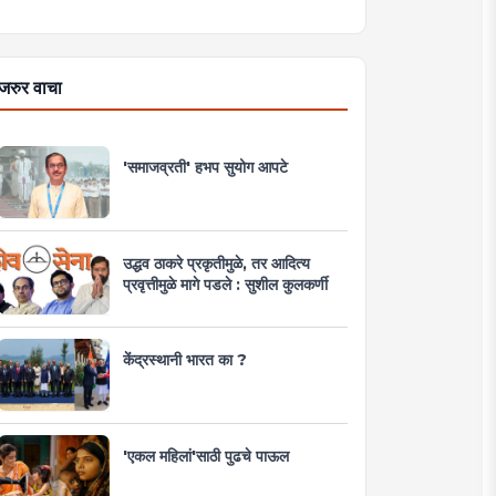
जरुर वाचा
'समाजव्रती' हभप सुयोग आपटे
उद्धव ठाकरे प्रकृतीमुळे, तर आदित्य
प्रवृत्तीमुळे मागे पडले : सुशील कुलकर्णी
केंद्रस्थानी भारत का ?
'एकल महिलां'साठी पुढचे पाऊल