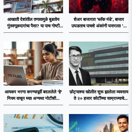
आखाती देशांतील तणावामुळे बुडतोय
शेअर बाजारात ‘ब्लॅक मंडे’, बाजार
गुंतवणूकदारांचा पैसा? या पाच गोष्टी
उघडताच पाचशे अंकांनी घसरला! ‘हे’
कारणीभूत!
आहे कारण
आयकर भरणा करण्यापूर्वी बदललेले 'हे'
छोट्याश्या खोलीत सुरू झालेला व्यवसाय
नियम वाचून घ्या! अन्यथा नोटीशीला
ते २० हजार कोटींच्या साम्राज्याचे
द्यावे लागेल उत्तर
‘सॉफ्टवेअर किंग’ डॉ. रवी पंडीत यांचे
निधन