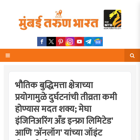
भौतिक बुद्धिमत्ता क्षेत्राच्या
प्रयोगामुळे दुर्घटनांची तीव्रता कमी
होण्यास मदत शक्य; मेघा
इंजिनिअरिंग अँड इन्फ्रा लिमिटेड'
आणि 'ॲनलॉग' यांच्या जॉइंट