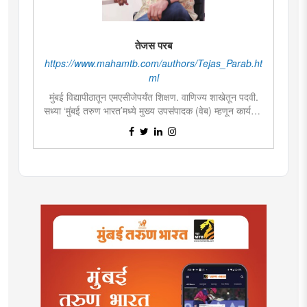
तेजस परब
https://www.mahamtb.com/authors/Tejas_Parab.ht
ml
मुंबई विद्यापीठातून एमएसीजेपर्यंत शिक्षण. वाणिज्य शाखेतून पदवी.
सध्या ‘मुंबई तरुण भारत’मध्ये मुख्य उपसंपादक (वेब) म्हणून कार्यरत.
पाच वर्षांपासून विविध वृत्तपत्रांमध्ये वार्ताहर व उपसंपादक पदाचा
अनुभव. दोन प्रमुख वृत्तपत्रांतील निनावी सुत्रांच्या बातम्यांबद्दल
संशोधन. डिजिटल मीडियासाठी लेखन. डिजिटल मार्केटींग विषयाचा
अभ्यासक.