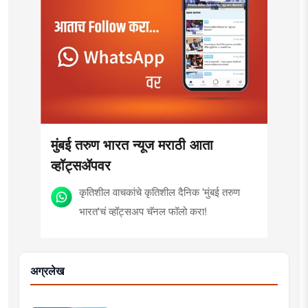
मुंबई तरुण भारत न्यूज मराठी आता
व्हॉट्सॲपवर
कृतिशील वाचकांचे कृतिशील दैनिक 'मुंबई तरुण
भारत'चं व्हॉट्सअप चॅनल फॉलो करा!
अग्रलेख