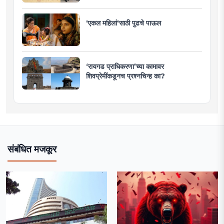
'एकल महिलां'साठी पुढचे पाऊल
‘रायगड प्राधिकरणा’च्या कामावर
शिवप्रेमींकडूनच प्रश्नचिन्ह का?
संबंधित मजकूर