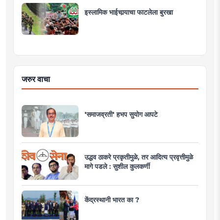
इस्लामिक भाईचार्‍याचा फाटलेला बुरखा
जरुर वाचा
'समाजव्रती' हभप सुयोग आपटे
उद्धव ठाकरे प्रकृतीमुळे, तर आदित्य प्रवृत्तीमुळे
मागे पडले : सुशील कुलकर्णी
केंद्रस्थानी भारत का ?