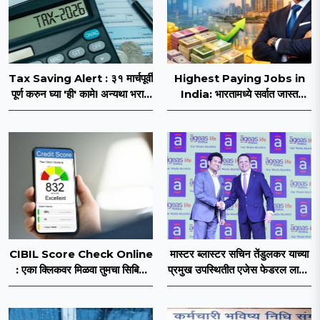
Tax Saving Alert : ३१ मार्चपूर्वी
Highest Paying Jobs in
पूर्ण करुन घ्या 'ही' कामे! अन्यथा भरावा
India: भारतामध्ये सर्वात जास्त
लागेल कर!
पगाराच्या नोकऱ्या कोणत्या? किती पगार
मिळतो, जाणून घ्या
CIBIL Score Check Online
मास्टर ब्लास्टर सचिन तेंडुलकर याच्या
: एका क्लिकवर मिळवा तुमचा सिबिल
प्रमुख उपस्थितीत एजेस फेडरल लाईफ
स्कोअर!
इन्शुरन्सच्या ब्रॅण्ड लोगोचे अनावरण