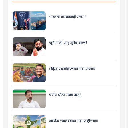
भारताचे वास्तववादी उत्तर !
जुनी माती अन् जुनेच वळण!
महिला सक्षमीकरणाचा नवा अध्याय
पर्याय थोडा सक्षम करा!
आर्थिक स्वातंत्र्याचा नवा जाहीरनामा