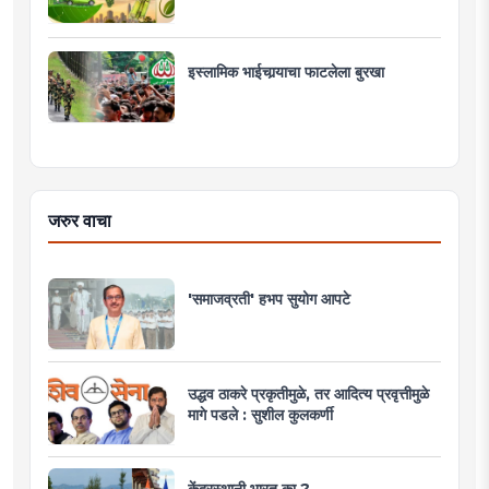
इस्लामिक भाईचार्‍याचा फाटलेला बुरखा
जरुर वाचा
'समाजव्रती' हभप सुयोग आपटे
उद्धव ठाकरे प्रकृतीमुळे, तर आदित्य प्रवृत्तीमुळे
मागे पडले : सुशील कुलकर्णी
केंद्रस्थानी भारत का ?