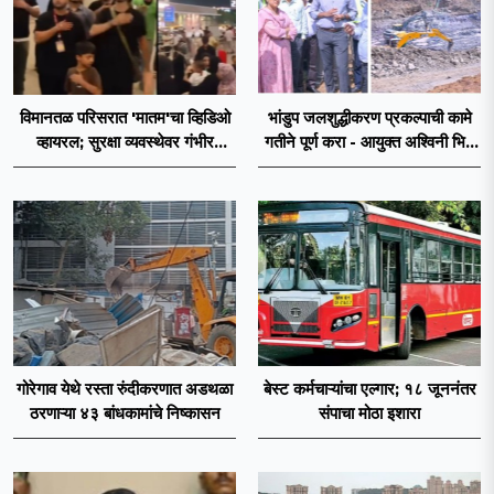
विमानतळ परिसरात 'मातम'चा व्हिडिओ
भांडुप जलशुद्धीकरण प्रकल्पाची कामे
व्हायरल; सुरक्षा व्यवस्थेवर गंभीर
गतीने पूर्ण करा - आयुक्त अश्विनी भिडे
प्रश्नचिन्ह
यांचे निर्देश
गोरेगाव येथे रस्ता रुंदीकरणात अडथळा
बेस्ट कर्मचाऱ्यांचा एल्गार; १८ जूननंतर
ठरणाऱ्या ४३ बांधकामांचे निष्कासन
संपाचा मोठा इशारा