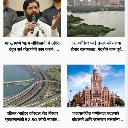
मान्सूनमध्ये ‘शून्य जीवितहानी’चे उद्दिष्ट
१८ वर्षांनंतर पवई तलाव परिसराचा
ठेवून सर्व यंत्रणांनी काम करावे :
होणार कायापालट; मेट्रोचे काम पूर्ण
उपमुख्यमंत्री एकनाथ शिंदे
होताच पुनर्विकासाला सुरुवात;
दहिसर-भाईंदर कोस्टल रोड विस्तार
जलाशयांतील पाणीसाठा घटल्याने
प्रकल्पासाठी 52.50 कोटी रुपयांच्या
बांधकामे आणि जलतरण तलावांना
पीएमसी प्रस्तावाला मंजुरीची प्रतीक्षा
पाणीपुरवठा बंद; व्यावसायिक वापरावरही