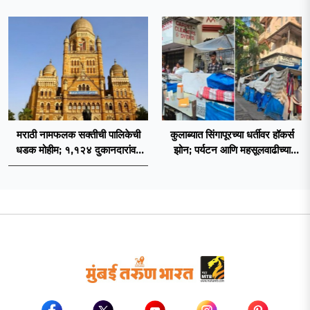
निर्बंध
मराठी नामफलक सक्तीची पालिकेची
कुलाब्यात सिंगापूरच्या धर्तीवर हॉकर्स
धडक मोहीम; १,१२४ दुकानदारांवर
झोन; पर्यटन आणि महसूलवाढीच्या
कारवाई
दृष्टीने मकरंद नार्वेकर यांचे आयुक्तांना
पत्र