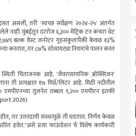
सत असली, तरी 'स्वच्छ सर्वेक्षण २०२४-२५' अंतर्गत
आलेले नाही. मुंबईतून दररोज ६,३०० मेट्रिक टन कचरा थेट
 २,७४९ बल्क वेस्ट जनरेटर गृहसंकुलांपैकी केवळ १३%
रक्रिया करतात, तर ८७% सोसायट्या नियमांचे पालन करत
ेची स्थिती चिंताजनक आहे. 'जैवरासायनिक ऑक्सिजन'
 ती प्रत्यक्षात १७ मिग्रॅ/लिटर आहे. मिठी नदीतील
०० एमपीएनच्या तुलनेत तब्बल ९,२०० एमपीएन इतकी
port 2026)
हीत, तर उत्तरदायी संस्थांमुळे ती घडतात. निर्णय केवळ
आधारित हवेत."असे प्रजा फाऊंडेशन चे विशेष कार्यकारी