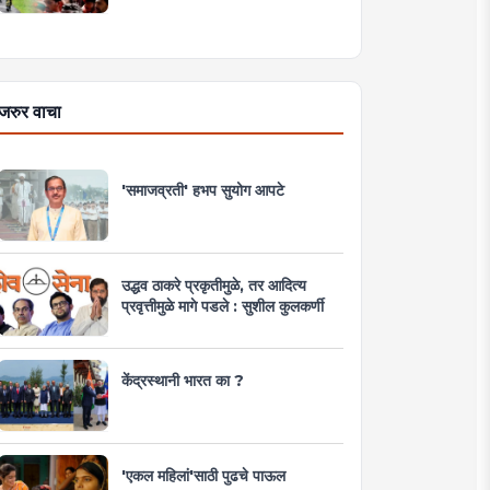
जरुर वाचा
'समाजव्रती' हभप सुयोग आपटे
उद्धव ठाकरे प्रकृतीमुळे, तर आदित्य
प्रवृत्तीमुळे मागे पडले : सुशील कुलकर्णी
केंद्रस्थानी भारत का ?
'एकल महिलां'साठी पुढचे पाऊल