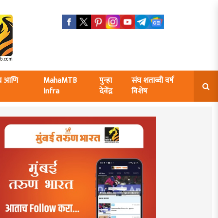
ंघ आणि
MahaMTB
पुन्हा
संघ शताब्दी वर्ष
Infra
देवेंद्र
विशेष