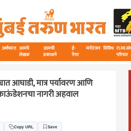
अर्थभारत
आमचे
आमची
ई-
मनोरंजन
विविध
रा.स्व.स
लेखक
प्रकाशने
पेपर
परिवार
्यात आघाडी, मात्र पर्यावरण आणि
 फाऊंडेशनचा नागरी अहवाल
Copy URL
Save