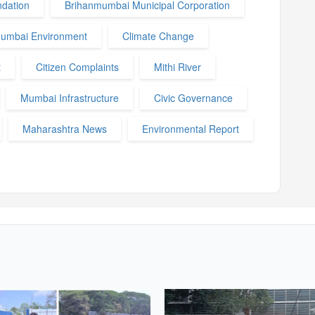
ndation
Brihanmumbai Municipal Corporation
umbai Environment
Climate Change
t
Citizen Complaints
Mithi River
Mumbai Infrastructure
Civic Governance
Maharashtra News
Environmental Report