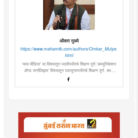
ओंकार मुळ्ये
https://www.mahamtb.com/authors/Omkar_Mulye.
html
'मास मीडिया' या विषयातून पदवीपर्यंतचे शिक्षण पूर्ण.'कम्युनिकेशन
ॲण्ड जर्नालिझम' विषयातून पदव्युत्तरपर्यंतचे शिक्षण पूर्ण. सध्या
दै.'मुंबई तरुण भारत'मध्ये वेब उपसंपादक म्हणून कार्यरत. लिखाण,
संगीत, वाचन, फोटोग्राफी, इ.ची आवड.लिवोग्राफी भाषाशैलीत
विशेष प्रावीण्य.बालपणापासून रा.स्व.संघाचा स्वयंसेवक