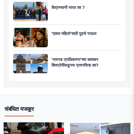
केंद्रस्थानी भारत का ?
'एकल महिलां'साठी पुढचे पाऊल
‘रायगड प्राधिकरणा’च्या कामावर
शिवप्रेमींकडूनच प्रश्नचिन्ह का?
संबंधित मजकूर