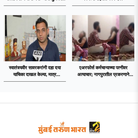
२०२६’ नियमावली लागू
स्वातंत्र्यवीर सावरकरांनी दहा दया
एअरफोर्स कर्मचाऱ्याच्या पत्नीवर
याचिका दाखल केल्या, मात्र
अत्याचार; नागपुरातील प्रकरणाने
ब्रिटिशांप्रति कधीही निष्ठा व्यक्त केली
उडवली खळबळ!
नाही’! पणतू सात्यकी सावरकर यांनी
न्यायालयात सादर केला दावा