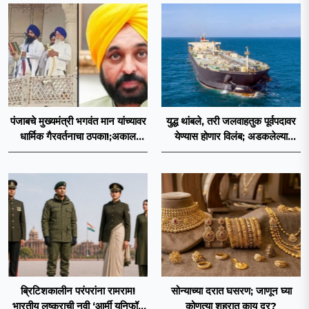
पंजाबचे मुख्यमंत्री भगवंत मान यांच्यावर
युद्ध थांबले, तरी जलवाहतुक पूर्वपदावर
धार्मिक गैरवर्तनाचा ठपका!;अकाल
येण्यास होणार विलंब; अडकलेल्या
तख्ताच्या निर्णयाने मोठी खळबळ
जहाजांना कराराच्या शाश्वततेची चिंता.
ब्रिटिशकालीन परंपरांना रामराम!
सोन्याच्या दरात घसरण; जाणून घ्या
भारतीय लष्कराची नवी ‘आर्मी युनिफॉर्म
कोणत्या शहरात काय दर?