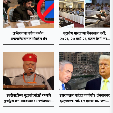
तालिबानचा नवीन फर्मान;
ग्रामीण भारताच्या विकासाला गती;
अफगाणिस्तानात मोबाईल बॅन
२०२६-२७ मध्ये २६ हजार किमी नव्या
रस्त्यांचे लक्ष्य!
हल्दीघाटीच्या युद्धासंदर्भातही तथ्यांचे
इस्रायलला शांतता नकोशी? लेबनानवर
पुनर्मूल्यांकन आवश्यक! : सरसंघचालक
इस्रायलचा जोरदार हल्ला; चार जणांचा
डॉ. मोहनजी भागवत
मृत्यू, इराण-अमेरिकेत आरोप-प्रत्यारोप