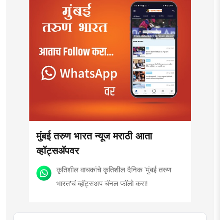
मुंबई तरुण भारत न्यूज मराठी आता
व्हॉट्सॲपवर
कृतिशील वाचकांचे कृतिशील दैनिक 'मुंबई तरुण
भारत'चं व्हॉट्सअप चॅनल फॉलो करा!