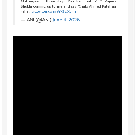
Mukherjee in those days. You had that p@** Rajeev
Shukla coming up to me and say 'Chalo Ahmed Patel aa
raha…
pic.twitter.com/eYX8zIXu4h
— ANI (@ANI)
June 4, 2026