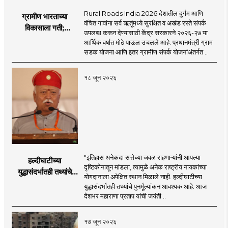
Rural Roads India 2026 देशातील दुर्गम आणि
ग्रामीण भारताच्या
वंचित गावांना सर्व ऋतूंमध्ये सुरक्षित व अखंड रस्ते संपर्क
विकासाला गती;
उपलब्ध करून देण्यासाठी केंद्र सरकारने २०२६-२७ या
२०२६-२७ मध्ये २६
आर्थिक वर्षात मोठे पाऊल उचलले आहे. प्रधानमंत्री ग्राम
हजार किमी नव्या रस्त्यांचे
सडक योजना आणि इतर ग्रामीण संपर्क योजनांअंतर्गत ..
लक्ष्य!
१८ जून २०२६
"इतिहास अनेकदा सत्तेच्या जवळ राहणाऱ्यांनी आपल्या
हल्दीघाटीच्या
दृष्टिकोनातून मांडला, त्यामुळे अनेक राष्ट्रीय नायकांच्या
युद्धासंदर्भातही तथ्यांचे
योगदानाला अपेक्षित स्थान मिळाले नाही. हल्दीघाटीच्या
पुनर्मूल्यांकन आवश्यक! :
युद्धासंदर्भातही तथ्यांचे पुनर्मूल्यांकन आवश्यक आहे. आज
सरसंघचालक डॉ.
देशभर महाराणा प्रताप यांची जयंती ..
मोहनजी भागवत
१७ जून २०२६