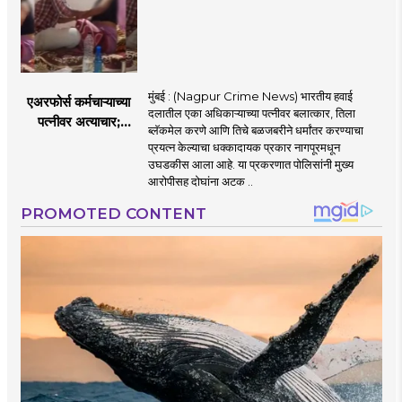
मुंबई : (Nagpur Crime News) भारतीय हवाई
एअरफोर्स कर्मचाऱ्याच्या
दलातील एका अधिकाऱ्याच्या पत्नीवर बलात्कार, तिला
पत्नीवर अत्याचार;
ब्लॅकमेल करणे आणि तिचे बळजबरीने धर्मांतर करण्याचा
नागपुरातील प्रकरणाने
प्रयत्न केल्याचा धक्कादायक प्रकार नागपूरमधून
उडवली खळबळ!
उघडकीस आला आहे. या प्रकरणात पोलिसांनी मुख्य
आरोपीसह दोघांना अटक ..