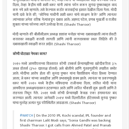
या मुलाखतीत मोदींनी सांगतले की, जेव्हा त्यांनी या व्यवहारावर सही करण्यास नकार
दिला, तेव्हा केंद्रीय मंत्री शशी थरूर यांनी त्यांना फोन करून सुनंदा पुष्करबद्दल वाद
करु नये असे म्हणाले; तसे केल्यास कठोर कारवाईचा इशारा देखील दिला गेला. मोदी
यांनी दावे केले की, "सोनिया गांधींनी शशी थरूर यांचे संरक्षण केले" आणि त्यानंतर
त्यांच्यावर अनेक वरिष्ठ नेत्यांकडून दबाव आले; अहमद पटेल, प्रणब मुखर्जी व राजीव
शुक्ला यांच्या फोनचा त्याने उल्लेख केला. (Shashi Tharoor)
मोदी म्हणाले की बीसीसीआय अध्यक्ष शशांक मनोहर यांच्या दबावाखाली त्यांना शेवटी
करारावर स्वाक्षरी करावी लागली आणि त्यांनी कागदपत्रावर स्वतः लिहिले की ते
दबावाखाली स्वाक्षरी करत आहेत. (Shashi Tharoor)
कोची घोटाळा नेमका काय?
२०१० मध्ये आयपीएलच्या विस्तारात कोची टस्कर्स फ्रँचायझीच्या खरेदीकरिता ३.५
अब्ज डॉलर्स (३५० दशलक्ष डॉलर्स) असे बोलीचे आणि गुंतवणुकीचे तपशील समोर
आले. मोदींचा आरोप होता की सुनंदा पुष्कर यांना पैशाशिवाय मोठा हिस्सा देण्यात
आला, जे थरूर यांच्या जवळीक आणि प्रभावामुळे शक्य झाले. त्यानंतर या प्रकरणामुळे
थरूर यांनी २०१० मध्ये केंद्रीय मंत्रिपदाचा राजीनामा दिला, ललित मोदी यांना
आयपीएल अध्यक्षपदावरून हटवण्यात आले आणि त्वरित चौकशी सुरू झाली आणि ते
लंडनला निघून गेले. २०११ मध्ये कोची फ्रँचायझी केवळ एका हंगामानंतर बंद
करण्यात आली. त्यानंतर जानेवारी २०१४ मध्ये दिल्लीतील हॉटेलमध्ये सुनंदा पुष्कर
यांचा मृतदेह अत्यंत गूढ परिस्थितीत आढळला. (Shashi Tharoor)
#WATCH
| On the 2010 IPL Kochi scandal, IPL founder and
first chairman Lalit Modi says, "Sonia Gandhi was backing
Shashi Tharoor. I got calls from Ahmed Patel and Pranab