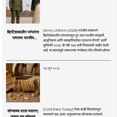
(Army Uniform 2026) भारतीय लष्कराने
ब्रिटिशकालीन परंपरांना
ब्रिटिशकालीन परंपरांपासून दूर जात भारतीय संस्कृती,
रामराम! भारतीय
आधुनिकता आणि व्यावहारिकतेला प्राधान्य देणारी ‘आर्मी
लष्कराची नवी ‘आर्मी
युनिफॉर्म २०२६’ ही नवी १७४ पानी नियमावली जाहीर केली
युनिफॉर्म २०२६’
आहे. या बदलांमुळे लष्कराच्या गणवेशात मोठे परिवर्तन होणार
नियमावली लागू
..
१७ जून २०२६
(Gold Rate Today) गेल्या काही दिवसांपासून
सोन्याच्या दरात घसरण;
सातत्याने चढ-उतार अनुभवणाऱ्या सोन्याच्या दरांमध्ये
जाणून घ्या कोणत्या