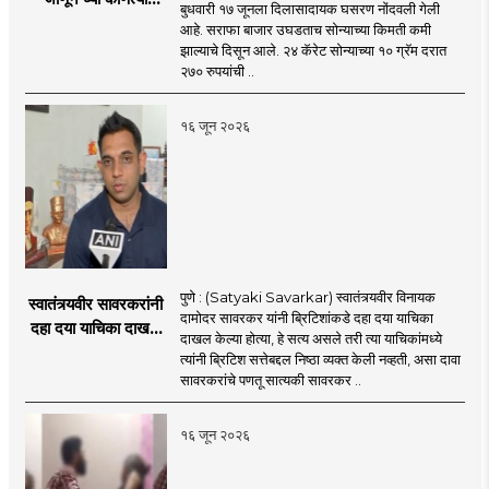
बुधवारी १७ जूनला दिलासादायक घसरण नोंदवली गेली
शहरात काय दर?
आहे. सराफा बाजार उघडताच सोन्याच्या किमती कमी
झाल्याचे दिसून आले. २४ कॅरेट सोन्याच्या १० ग्रॅम दरात
२७० रुपयांची ..
१६ जून २०२६
पुणे : (Satyaki Savarkar) स्वातंत्र्यवीर विनायक
स्वातंत्र्यवीर सावरकरांनी
दामोदर सावरकर यांनी ब्रिटिशांकडे दहा दया याचिका
दहा दया याचिका दाखल
दाखल केल्या होत्या, हे सत्य असले तरी त्या याचिकांमध्ये
केल्या, मात्र
त्यांनी ब्रिटिश सत्तेबद्दल निष्ठा व्यक्त केली नव्हती, असा दावा
ब्रिटिशांप्रति कधीही
सावरकरांचे पणतू सात्यकी सावरकर ..
निष्ठा व्यक्त केली नाही’!
पणतू सात्यकी सावरकर
१६ जून २०२६
यांनी न्यायालयात सादर
केला दावा