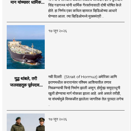
मान यांच्यावर धार्मिक
सिंह गडगज्ज यांनी धार्मिक गैरवर्तनासाठी दोषी घोषित केले
गैरवर्तनाचा ठपका!;अकाल
होते. हा निर्णय एका कथित व्हायरल व्हिडिओच्या आधारे
तख्ताच्या निर्णयाने मोठी
घेण्यात आला. त्या व्हिडिओमध्ये मुख्यमंत्री ..
खळबळ
१७ जून २०२६
नवी दिल्ली : (Strait of Hormuz) अमेरिका आणि
युद्ध थांबले, तरी
इराणमधील करारानंतर पश्चिम आशियातील तणाव
जलवाहतुक पूर्वपदावर
निवळण्याची चिन्हे निर्माण झाली असून, होर्मुत्झ समुद्रधुनी
येण्यास होणार विलंब;
खुली होण्याचा मार्ग मोकळा झाला आहे. असे असले तरीही,
अडकलेल्या जहाजांना
या संघर्षामुळे विस्कळीत झालेला जागतिक तेल पुरवठा लगेच
कराराच्या शाश्वततेची
..
चिंता.
१७ जून २०२६