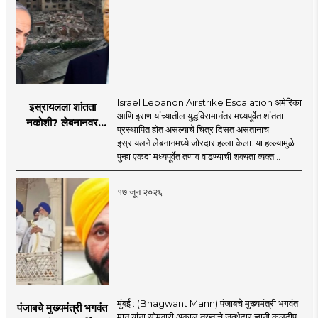
Israel Lebanon Airstrike Escalation अमेरिका
इस्रायलला शांतता
आणि इराण यांच्यातील युद्धविरामानंतर मध्यपूर्वेत शांतता
नकोशी? लेबनानवर
प्रस्थापित होत असल्याचे चित्र दिसत असतानाच
इस्रायलचा जोरदार
इस्रायलने लेबनानमध्ये जोरदार हल्ला केला. या हल्ल्यामुळे
हल्ला; चार जणांचा मृत्यू,
पुन्हा एकदा मध्यपूर्वेत तणाव वाढण्याची शक्यता व्यक्त ..
इराण-अमेरिकेत आरोप-
प्रत्यारोप
१७ जून २०२६
मुंबई : (Bhagwant Mann) पंजाबचे मुख्यमंत्री भगवंत
पंजाबचे मुख्यमंत्री भगवंत
मान यांना सोमवारी अकाल तख्ताचे जत्थेदार ज्ञानी कुलदीप