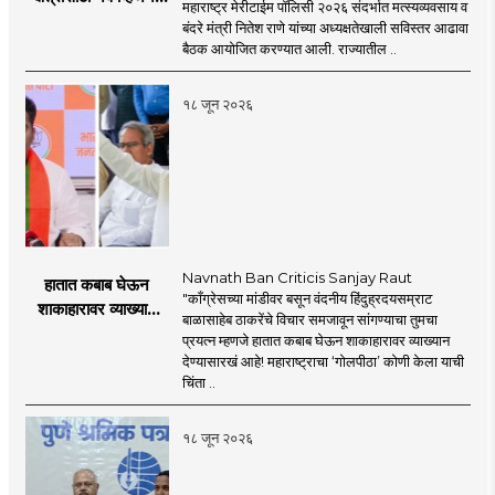
महाराष्ट्र मेरीटाईम पॉलिसी २०२६ संदर्भात मत्स्यव्यवसाय व
'महाराष्ट्र मेरीटाईम
बंदरे मंत्री नितेश राणे यांच्या अध्यक्षतेखाली सविस्तर आढावा
पॉलिसी २०२६'चा
बैठक आयोजित करण्यात आली. राज्यातील ..
प्रस्ताव
१८ जून २०२६
Navnath Ban Criticis Sanjay Raut
हातात कबाब घेऊन
"काँग्रेसच्या मांडीवर बसून वंदनीय हिंदुह्रदयसम्राट
शाकाहारावर व्याख्यान
बाळासाहेब ठाकरेंचे विचार समजावून सांगण्याचा तुमचा
देण्यासारखा राऊत यांचा
प्रयत्न म्हणजे हातात कबाब घेऊन शाकाहारावर व्याख्यान
प्रयत्न - नवनाथ बन
देण्यासारखं आहे! महाराष्ट्राचा ‘गोलपीठा’ कोणी केला याची
चिंता ..
१८ जून २०२६