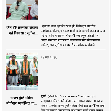
"देशाच्या नव्या म्हणजेच 'जेन झी' पिढीबद्दल राष्ट्रीय
'जेन झी' तरुणांवर संघाचा
स्वयंसेवक संघ प्रचंड आशावादी आहे. आजचे तरुण आपल्या
पूर्ण विश्वास! : सुनील
परंपरा आणि भारताच्या गौरवाशी मनापासून जोडले गेले
आंबेकर
असून समाजात रचनात्मक बदलांसाठी मोठे योगदान देत
आहेत", असे प्रतिपादन राष्ट्रीय स्वयंसेवक संघाचे ..
१७ जून २०२६
मुंबई : (Public Awareness Campaign)
भाजप मुंबई महिला
पंतप्रधान नरेंद्र मोदी यांच्या स्वस्त भारत सशक्त भारत या
मोर्चाद्वारा आयोजित 'कमी
संकल्प अंतर्गत भाजप मुंबई महिला मोर्चा द्वारा आयोजित कमी
तेल गॅस बचत ' उपक्रम
तेल गॅस बचत ' जनजागरण अभियानात मुंबई भाजप अध्यक्ष