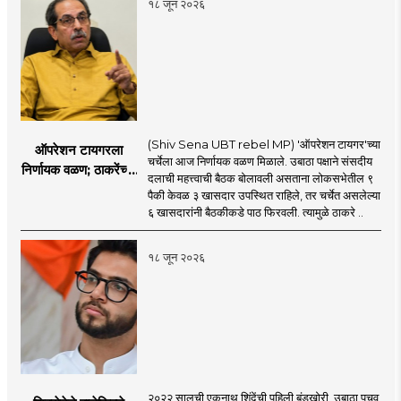
१८ जून २०२६
(Shiv Sena UBT rebel MP) 'ऑपरेशन टायगर'च्या
ऑपरेशन टायगरला
चर्चेला आज निर्णायक वळण मिळाले. उबाठा पक्षाने संसदीय
निर्णायक वळण; ठाकरेंच्या
दलाची महत्त्वाची बैठक बोलावली असताना लोकसभेतील ९
बैठकीला ६ खासदार
पैकी केवळ ३ खासदार उपस्थित राहिले, तर चर्चेत असलेल्या
गैरहजर, थेट शिंदे सेनेत
६ खासदारांनी बैठकीकडे पाठ फिरवली. त्यामुळे ठाकरे ..
विलीन होण्याचा प्रस्ताव?
१८ जून २०२६
२०२२ सालची एकनाथ शिंदेंची पहिली बंडखोरी, उबाठा पचवू