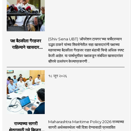
(Shiv Sena UBT) 'ऑपरेशन टायगर'च्या चर्चेदरम्यान
पक्ष बैठकीला गैरहजर
उद्धव ठाकरे यांच्या शिवसेनेतील सहा खासदारांनी पक्षाच्या
राहिल्याने खासदार
महत्त्वाच्या बैठकीला गैरहजर राहत बंडाची चिन्हे अधिक स्पष्ट
अपात्र ठरू शकतात का?
केली आहेत. या पार्श्वभूमीवर पक्षाकडून संबंधित खासदारांवर
व्हीप आणि कायदा नेमकं
व्हीपचे उल्लंघन केल्याप्रकरणी ..
काय सांगतो?
१८ जून २०२६
Maharashtra Maritime Policy 2026 राज्याच्या
राज्याच्या सागरी
सागरी अर्थव्यवस्थेला नवी दिशा देण्यासाठी प्रस्तावित
क्षेत्रासाठी नवे व्हिजन;