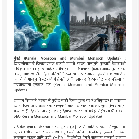
मुंबई (Kerala Monsoon and Mumbai Monsoon Update) :
देशवासीयांसाठी दिलासादायक बातमी म्हणजे नैऋत्य मान्सूनचे गुरुवारी केरळमध्ये
अधिकृत आगमन झाले आहे. भारतीय हवामान विभागाच्या (IMD) अंदाजानुसार यंदा
मान्सून साधारण तीन दिवस उशिराने केरळमध्ये दाखल झाला. दरवर्षी साधारणपणे १
जून रोजी मान्सून केरळमध्ये पोहोचतो आणि त्यानंतर देशभरातील चार महिन्यांच्या
पावसाळ्याची सुरुवात होते. (Kerala Monsoon and Mumbai Monsoon
Update)
हवामान विभागाने केरळमध्ये पुढील काही दिवस मुसळधार ते अतिमुसळधार पावसाचा
इशारा दिला आहे. केरळनंतर मान्सूनची वाटचाल आता उत्तरेकडे सुरू होणार असून,
येत्या काही दिवसांत तो महाराष्ट्रासह देशाच्या इतर भागांमध्येही पोहोचण्याची शक्यता
आहे. (Kerala Monsoon and Mumbai Monsoon Update)
प्रादेशिक हवामान केंद्राच्या अंदाजानुसार मुंबई, ठाणे आणि पालघर जिल्ह्यांत ७
जूनपर्यंत अंशतः ढगाळ वातावरण राहू शकते. तसेच मेघगर्जनेसह हलका ते मध्यम
स्वरूपाचा पाऊस आणि ताशी ४० ते ५० किलोमीटर वेगाने वाहणाऱ्या वाऱ्यांची शक्यता