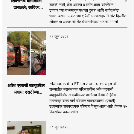
शिवसेनेचे बालेकिल्ले
शकली नाही, तोच अवघ्या ४ वर्षांत आता 'ऑपरेशन
ढासळले; आदित्य
टायगर'च्या माध्यमातून पक्षाला दुसरा आणि सर्वात मोठा
ठाकरेंच्या नेतृत्वावरच
धक्का बसला. उबाठाच्या ९ पैकी ६ खासदारांनी थेट दिल्लीत
प्रश्नचिन्ह? ठाकरे ब्रँड
लोकसभा अध्यक्षांची भेट घेऊन वेगळ्या गटाची मागणी ..
नेमका कुठे चुकला?
१८ जून २०२६
Maharashtra ST service turns a profit
अवैध प्रवासी वाहतुकीवर
राज्यातील बसस्थानक परिसरातील अवैध प्रवासी
लगाम; एसटीच्या
वाहतुकीविरोधात राबविण्यात आलेल्या विशेष मोहिमेचा
उत्पन्नात १५ दिवसांत
महाराष्ट्र राज्य मार्ग परिवहन महामंडळाच्या (एसटी)
४३.८३ कोटींची वाढ!
उत्पन्नावर सकारात्मक परिणाम दिसून आला आहे. केवळ १५
दिवसांच्या कालावधीत ..
१८ जून २०२६