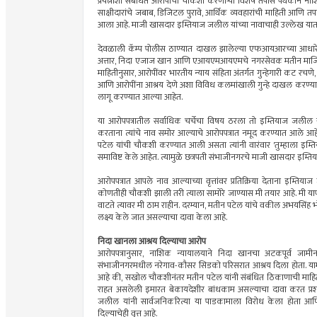
प्रयत्नांशी संबंधित आरोपांची चौकशी करणाऱ्या विशेष तपास पथकाने नाश
साक्षीदारांचे जबाब, डिजिटल पुरावे, आर्थिक व्यवहारांची माहिती आणि 
आला आहे. माजी खासदार इम्तियाज जलील यांच्या नावाचाही उल्लेख यात
देवळाली कॅम्प पोलीस ठाण्यात दाखल झालेल्या एफआयआरच्या आधारे
अत्तार, निदा एजाज खान आणि एआयएमआयएमचे नगरसेवक मतीन माजिद पटेल
माहितीनुसार, आरोपींवर भारतीय न्याय संहिता अंतर्गत गुन्हेगारी कट रचण
आणि आरोपींना आश्रय देणे अशा विविध कलमांखाली गुन्हे दाखल करण्यात
लागू करण्यात आल्या आहेत.
या आरोपपत्रातील सर्वाधिक चर्चेचा विषय ठरला तो इम्तियाज जलील
करताना त्यांचे नाव समोर आल्याचे आरोपपत्रात नमूद करण्यात आले आहे
पटेल यांची चौकशी करण्यात आली असता त्यांनी वारंवार 'तुम्हाला इम्ति
समाविष्ट केले आहेत. त्यामुळे छत्रपती संभाजीनगरचे माजी खासदार इम्ति
आरोपपत्रात आपले नाव आल्याच्या वृत्तांवर प्रतिक्रिया देताना इम्ति
कोणतीही चौकशी झाली तरी त्याला सामोरे जाण्यास मी तयार आहे. मी यापूर्
वाटते त्यावर मी ठाम राहीन. दरम्यान, मतीन पटेल यांचे वकील अभयसिंह भ
लक्ष्य केले जात असल्याचा दावा केला आहे.
निदा खानला आश्रय दिल्याचा आरोप
आरोपपत्रानुसार, नाशिक न्यायालयाने निदा खानचा अटकपूर्व जामीन
संभाजीनगरमधील नरेगाव-कौसर सिडको परिसरात आश्रय दिला होता. यामध
आहे की, सखोल चौकशीनंतर मतीन पटेल यांनी संबंधित ठिकाणाची माहिती 
राहत असलेली इमारत बेकायदेशीर बांधकाम असल्याचा दावा करत प्रश
जलील यांनी सार्वजनिकरित्या या पाडकामाला विरोध केला होता आ
दिल्याचेही वृत्त आहे.