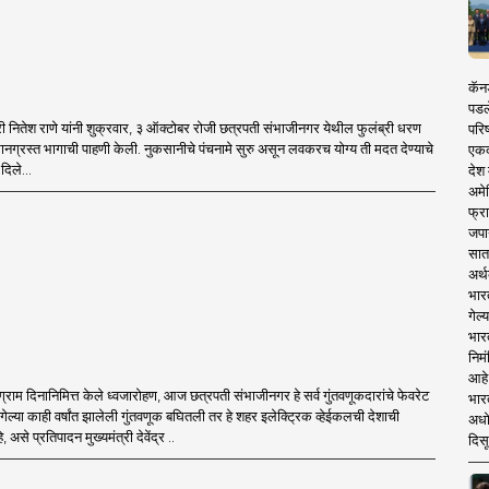
कॅनड
पडल
त्री नितेश राणे यांनी शुक्रवार, ३ ऑक्टोबर रोजी छत्रपती संभाजीनगर येथील फुलंब्री धरण
परिष
ग्रस्त भागाची पाहणी केली. नुकसानीचे पंचनामे सुरु असून लवकरच योग्य ती मदत देण्याचे
एकदा
दिले...
देश
अमेर
फ्रा
जपा
सात
अर्थ
भार
गेल्
भार
निमं
आहे.
ग्राम दिनानिमित्त केले ध्वजारोहण, आज छत्रपती संभाजीनगर हे सर्व गुंतवणूकदारांचे फेवरेट
भारत
ेल्या काही वर्षांत झालेली गुंतवणूक बघितली तर हे शहर इलेक्ट्रिक व्हेईकलची देशाची
अधो
असे प्रतिपादन मुख्यमंत्री देवेंद्र ..
दिसू