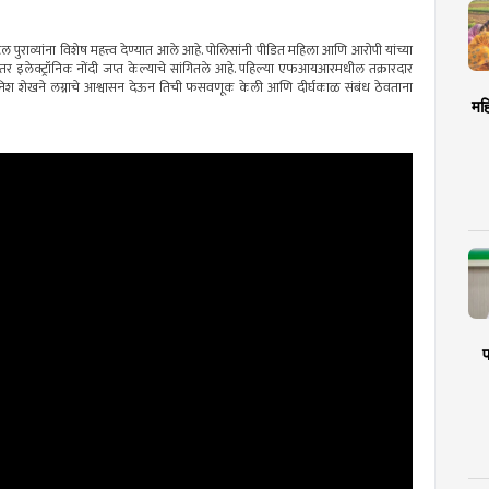
राव्यांना विशेष महत्त्व देण्यात आले आहे. पोलिसांनी पीडित महिला आणि आरोपी यांच्या
र इलेक्ट्रॉनिक नोंदी जप्त केल्याचे सांगितले आहे. पहिल्या एफआयआरमधील तक्रारदार
दानिश शेखने लग्नाचे आश्वासन देऊन तिची फसवणूक केली आणि दीर्घकाळ संबंध ठेवताना
मह
प