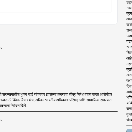
शेष प्रावीण्य.बालपणापासून रा.स्व.संघाचा स्वयंसेवक
उद्ध
नव्य
प्रय
आता 
काही
राज
उडा
गटा
खास
२५
शिव
आहे
महार
प्रा
असले
पक्
टिक
आहे
ाचे सरन्यायाधीश भूषण गवई यांच्यावर झालेल्या हल्ल्याचा तीव्र निषेध व्यक्त करत आरोपीवर
भवि
ण्यासाठी विवेक विचार मंच, अखिल भारतीय अधिवक्ता परिषद आणि सामाजिक समरसता
याव
काऱ्यांना निवेदन दिले...
राज
कुलक
रोख
२५