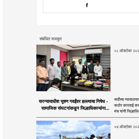
इ.ची आवड.लिवोग्राफी भाषाशैलीत वि
संबंधित मजकूर
०८ ऑक्टोबर २०
सर्वोच्च न्यायालय
सरन्यायाधीश भूषण गवईंवर हल्ल्याचा निषेध -
कठोर कारवाई कर
सामाजिक संघटनांकडून जिल्हाधिकाऱ्यांना
मंच यांनी जिल्हाधि
निवेदन
०४ ऑक्टोबर २०