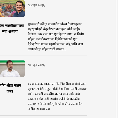
१७ जून २०२६
मुख्यमंत्री देवेंद्र फडणवीस यांच्या निर्देशानुसार,
िला सक्षमीकरणाचा
महसूलमंत्री चंद्रशेखर बावनकुळे यांनी जाहीर
नवा अध्याय
केलेला ‘एक बचत गट, एक हेक्टर जागा’ हा निर्णय
महिला सक्षमीकरणाच्या दिशेने टाकलेले एक
ऐतिहासिक पाऊल म्हणावे लागेल. बांबू आणि चारा
लागवडीतून महिलांसाठी शाश्वत ..
१६ जून २०२६
वय वाढल्यावर माणसाला नैसर्गिकरीत्याच थोडीफार
र्याय थोडा सक्षम
प्रगल्भता येते. राहुल गांधी हे या नियमालाही अपवाद!
करा!
त्यांना आजही राजकीय वास्तव काय आहे, याचे
आकलन होत नाही. अर्थात, त्यांनी जे राजकीय
सल्लागार नेमले आहेत, ते त्यांना योग्य सल्ला देत
नाहीत, अन्यथा ज्या ..