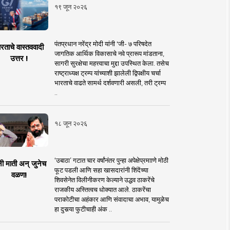
१९ जून २०२६
पंतप्रधान नरेंद्र मोदी यांनी 'जी- ७ परिषदेत
रताचे वास्तववादी
जागतिक आर्थिक विकासाचे नवे प्रारूप मांडताना,
उत्तर !
सागरी सुरक्षेचा महत्त्वाचा मुद्दा उपस्थित केला. तसेच
राष्ट्राध्यक्ष ट्रम्प यांच्याशी झालेली द्विपक्षीय चर्चा
भारताचे वाढते सामर्थ दर्शवणारी असली, तरी ट्रम्प
..
१८ जून २०२६
‘उबाठा’ गटात चार वर्षांनंतर पुन्हा अपेक्षेप्रमााणे मोठी
नी माती अन् जुनेच
फूट पडली आणि सहा खासदारांनी शिंदेंच्या
वळण!
शिवसेनेत विलीनीकरण केल्याने उद्धव ठाकरेंचे
राजकीय अस्तित्वच धोक्यात आले. ठाकरेंचा
पराकोटीचा अहंकार आणि संवादाचा अभाव, यामुळेच
हा दुसर्‍या फुटीचाही अंक ..