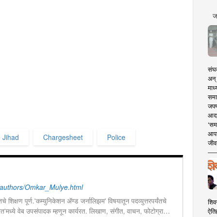
ज
संघक
अन् 
माध्
समा
जपण
आदर्
'सम
आपट
 Jihad
Chargesheet
Police
जीवन
authors/Omkar_Mulye.html
चे शिक्षण पूर्ण.'कम्युनिकेशन ॲण्ड जर्नालिझम' विषयातून पदव्युत्तरपर्यंतचे
शिव
 भारत'मध्ये वेब उपसंपादक म्हणून कार्यरत. लिखाण, संगीत, वाचन, फोटोग्राफी,
ऐति