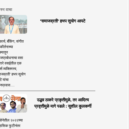
रुर वाचा
'समाजव्रती' हभप सुयोग आपटे
ार्य, बँकिंग, संगीत
कीर्तनाच्या
यमातून
जप्रबोधनाचा वसा
ारे वसईतील एक
श व्यक्तिमत्त्व,
ाजव्रती' हभप सुयोग
े यांचा
प्रवास.....
उद्धव ठाकरे प्रकृतीमुळे, तर आदित्य
प्रवृत्तीमुळे मागे पडले : सुशील कुलकर्णी
सेनेतील २०२२च्या
हासिक फुटीनंतर