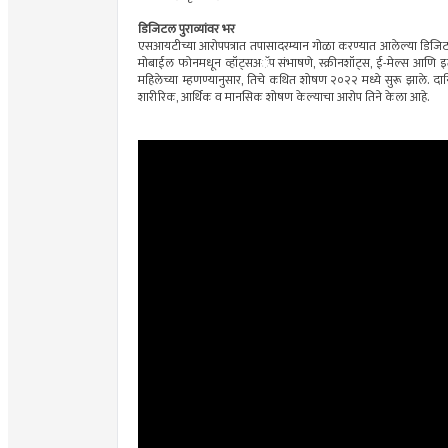
डिजिटल पुराव्यांवर भर
एसआयटीच्या आरोपपत्रात तपासादरम्यान गोळा करण्यात आलेल्या डिजिटल पु
मोबाईल फोनमधून व्हॉट्सअॅप संभाषणे, स्क्रीनशॉट्स, ई-मेल्स आणि इत
महिलेच्या म्हणण्यानुसार, तिचे कथित शोषण २०२२ मध्ये सुरू झाले. 
शारीरिक, आर्थिक व मानसिक शोषण केल्याचा आरोप तिने केला आहे.