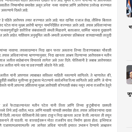
िक न्यायालयात पहिले आरोपपत्र दाखल केले आहे. सुमारे १,५०० पानांच्या या आरोपपत्रात
तपासातील निष्कर्षांचा समावेश असून अनेक नव्या नावांचा आणि आरोपांचा उल्लेख करण्यात
 असल्याचे दिसते आहे.
 हे पहिले आरोपपत्र तयार करण्यात आले आहे. यात दानिश एजाज शेख, तौसिफ बिलाल
 यांना मुख्य आरोपी म्हणून नामनिर्देशित करण्यात आले आहे. तपास अधिकाऱ्यांच्या
भा
े, फसवणुकीद्वारे शारीरिक संबंधांसाठी संमती मिळवणे, बलात्कार, धार्मिक भावना दुखावणे
 आले आहेत. याशिवाय अनुसूचित जाती-जमाती अत्याचार प्रतिबंधक कायद्याच्याही तरतुदी
 यांच्या नावाचा. तपासादरम्यान निदा खान फरार असताना तिच्या ठिकाणाबाबत चौकशी
. तपास अधिकाऱ्यांच्या म्हणण्यानुसार, निदा खानला आश्रय दिल्याच्या आरोपावरून मतीन
याज जलील साहेबांनाच विचारावे लागेल' असे उत्तर दिले. पोलिसांनी हे जबाब आरोपपत्रात
याज जलील यांचे नाव या प्रकरणाशी जोडले गेले आहे.
याज जलील यांनी आपणास त्याबाबत सविस्तर माहिती नसल्याचे सांगितले. ते म्हणालेत की,
वीही संबंधित मुलीच्या कुटुंबाला भेटल्याचे सार्वजनिकरित्या सांगितले आहे आणि जे योग्य
ोसले यांनी आपल्या अशिलाचा मुख्य आरोपांशी कोणताही संबंध नसून त्यांना राजकीय हेतूने
जु
 अर्ज फेटाळल्यानंतर मतीन पटेल यांनी तिला आणि तिच्या कुटुंबीयांना छत्रपती
्ये तिचे आई-वडील, भाऊ आणि मावशी यांचाही समावेश होता. तपास अधिकाऱ्यांचा दावा
दिली. त्यानंतर पोलिसांनी तेथे छापा टाकून निदा खानला अटक केली. त्यानंतर ती लपून
ासनाने ती पाडली. या कारवाईवरून मोठा राजकीय वाद निर्माण झाला होता. इम्तियाज
णि एआयएमआयएमतर्फे त्या जागेवर अधिक चांगली इमारत उभारून देण्याचे आश्वासन