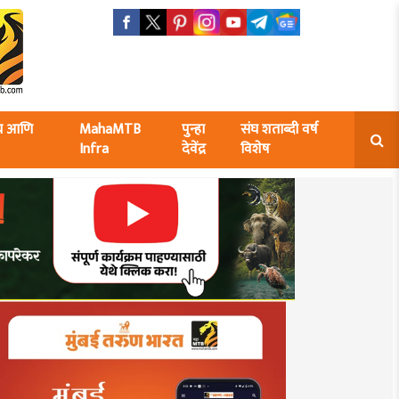
ंघ आणि
MahaMTB
पुन्हा
संघ शताब्दी वर्ष
Infra
देवेंद्र
विशेष