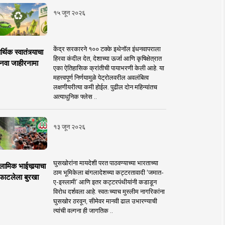
१५ जून २०२६
केंद्र सरकारने १०० टक्के इथेनॉल इंधनवापराला
्थिक स्वातंत्र्याचा
हिरवा कंदील देत, देशाच्या ऊर्जा आणि कृषिक्षेत्रात
नवा जाहीरनामा
एका ऐतिहासिक क्रांतीची पायाभरणी केली आहे. या
महत्त्वपूर्ण निर्णयामुळे पेट्रोलवरील अवलंबित्व
लक्षणीयरीत्या कमी होईल. पुढील दोन महिन्यांतच
अत्याधुनिक फ्लेस ..
१३ जून २०२६
घुसखोरांना मायदेशी परत पाठवण्याच्या भारताच्या
लामिक भाईचार्‍याचा
ठाम भूमिकेला बांगलादेशच्या कट्टरतावादी ‘जमात-
फाटलेला बुरखा
ए-इस्लामी’ आणि इतर कट्टरपंथीयांनी कडाडून
विरोध दर्शवला आहे. स्वतःच्याच मुस्लीम नागरिकांना
घुसखोर ठरवून, सीमेवर मानवी ढाल उभारण्याची
त्यांची वल्गना ही जागतिक ..