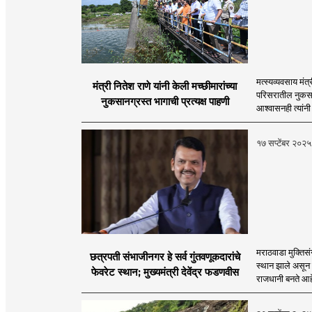
मत्स्यव्यवसाय मं
मंत्री नितेश राणे यांनी केली मच्छीमारांच्या
परिसरातील नुकसान
नुकसानग्रस्त भागाची प्रत्यक्ष पाहणी
आश्वासनही त्यांनी 
१७ सप्टेंबर २०२५
मराठवाडा मुक्तिसं
छत्रपती संभाजीनगर हे सर्व गुंतवणूकदारांचे
स्थान झाले असून ग
फेवरेट स्थान; मुख्यमंत्री देवेंद्र फडणवीस
राजधानी बनते आहे, 