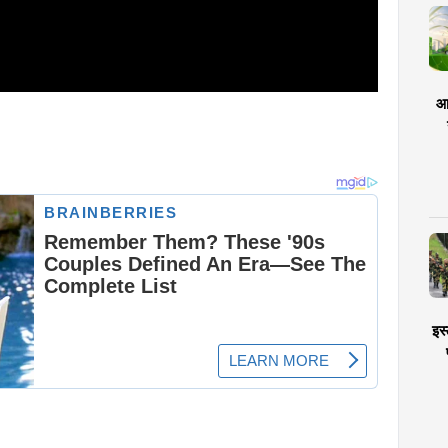
आर
इस्