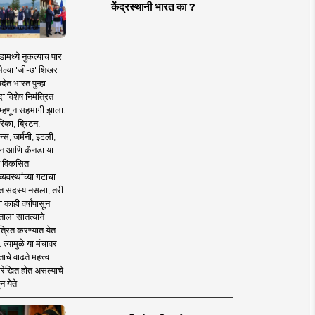
केंद्रस्थानी भारत का ?
ामध्ये नुकत्याच पार
ेल्या 'जी-७' शिखर
देत भारत पुन्हा
 विशेष निमंत्रित
 म्हणून सहभागी झाला.
िका, ब्रिटन,
न्स, जर्मनी, इटली,
न आणि कॅनडा या
 विकसित
व्यवस्थांच्या गटाचा
त सदस्य नसला, तरी
या काही वर्षांपासून
ताला सातत्याने
त्रित करण्यात येत
 त्यामुळे या मंचावर
ाचे वाढते महत्त्व
रेखित होत असल्याचे
न येते...