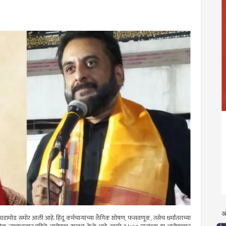
अ
 घडामोड समोर आली आहे. हिंदू कर्मचाऱ्यांच्या लैंगिक शोषण, फसवणूक, तसेच धर्मांतराच्या