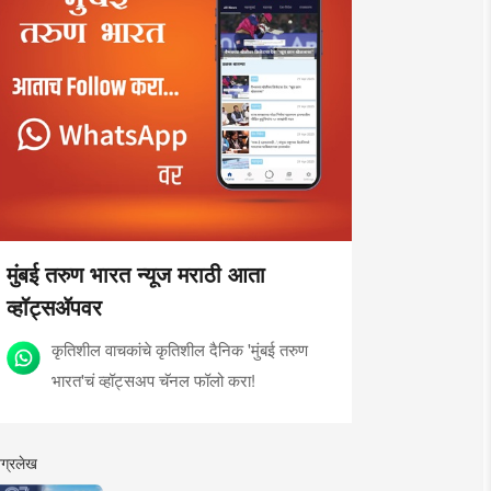
मुंबई तरुण भारत न्यूज मराठी आता
व्हॉट्सॲपवर
कृतिशील वाचकांचे कृतिशील दैनिक 'मुंबई तरुण
भारत'चं व्हॉट्सअप चॅनल फॉलो करा!
ग्रलेख