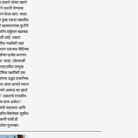
व ठाकरे यांच्या पक्षाने
ाने उभारी घेण्याचा
त्न केला खरा. मात्र,
पुन्हा एकदा पक्षातील
 खासदारांच्या फुटीने
कीय वर्तुळात खळबळ
ली आहे. उबाठा
तील नऊपैकी सहा
दार एकनाथ शिंदेंच्या
सेनेत प्रवेश करणार
त. मात्र, एकेकाळी
ाष्ट्रातील प्रमुख
देशिक पक्षांपैकी एक
ल्या उद्धव ठाकरेंच्या
षाला आता आपले स्थान
वणे अवघड का झाले
? उबाठाचे राजकीय
ष्य काय असेल?
िषयी पत्रकार आणि
कीय विश्लेषक सुशील
र्णी यांची ही
ठोक मुलाखत..