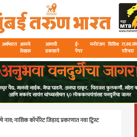
अर्थभारत
आमचे
आमची
ई-
मनोरंजन
विविध
रा.स्व.स
लेखक
प्रकाशने
पेपर
परिवार
 नाव; नाशिक कॉर्पोरेट जिहाद प्रकरणात नवा ट्विस्ट