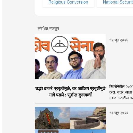
Religious Conversion
National Securit
संबंधित मजकूर
१९ जून २०२६
शिवसेनेतील २०२२च्
उद्धव ठाकरे प्रकृतीमुळे, तर आदित्य प्रवृत्तीमुळे
खरा. मात्र, आता 
मागे पडले : सुशील कुलकर्णी
उबाठा गटातील नऊप
१९ जून २०२६