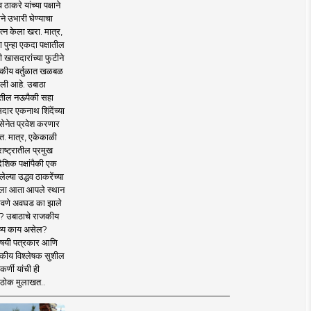
व ठाकरे यांच्या पक्षाने
ाने उभारी घेण्याचा
त्न केला खरा. मात्र,
पुन्हा एकदा पक्षातील
 खासदारांच्या फुटीने
कीय वर्तुळात खळबळ
ली आहे. उबाठा
तील नऊपैकी सहा
दार एकनाथ शिंदेंच्या
सेनेत प्रवेश करणार
त. मात्र, एकेकाळी
ाष्ट्रातील प्रमुख
देशिक पक्षांपैकी एक
ल्या उद्धव ठाकरेंच्या
षाला आता आपले स्थान
वणे अवघड का झाले
? उबाठाचे राजकीय
ष्य काय असेल?
िषयी पत्रकार आणि
कीय विश्लेषक सुशील
र्णी यांची ही
ठोक मुलाखत..