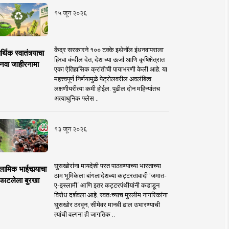
१५ जून २०२६
केंद्र सरकारने १०० टक्के इथेनॉल इंधनवापराला
्थिक स्वातंत्र्याचा
हिरवा कंदील देत, देशाच्या ऊर्जा आणि कृषिक्षेत्रात
नवा जाहीरनामा
एका ऐतिहासिक क्रांतीची पायाभरणी केली आहे. या
महत्त्वपूर्ण निर्णयामुळे पेट्रोलवरील अवलंबित्व
लक्षणीयरीत्या कमी होईल. पुढील दोन महिन्यांतच
अत्याधुनिक फ्लेस ..
१३ जून २०२६
घुसखोरांना मायदेशी परत पाठवण्याच्या भारताच्या
लामिक भाईचार्‍याचा
ठाम भूमिकेला बांगलादेशच्या कट्टरतावादी ‘जमात-
फाटलेला बुरखा
ए-इस्लामी’ आणि इतर कट्टरपंथीयांनी कडाडून
विरोध दर्शवला आहे. स्वतःच्याच मुस्लीम नागरिकांना
घुसखोर ठरवून, सीमेवर मानवी ढाल उभारण्याची
त्यांची वल्गना ही जागतिक ..