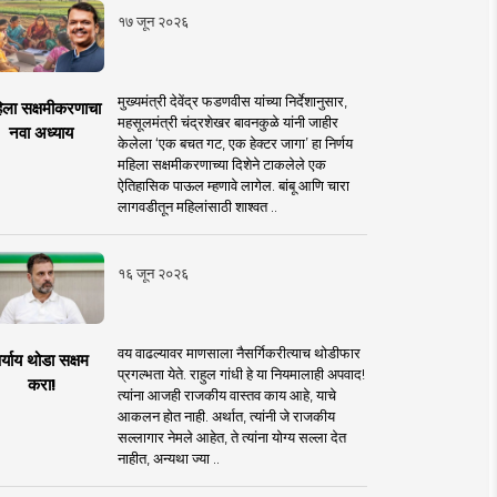
१७ जून २०२६
मुख्यमंत्री देवेंद्र फडणवीस यांच्या निर्देशानुसार,
िला सक्षमीकरणाचा
महसूलमंत्री चंद्रशेखर बावनकुळे यांनी जाहीर
नवा अध्याय
केलेला ‘एक बचत गट, एक हेक्टर जागा’ हा निर्णय
महिला सक्षमीकरणाच्या दिशेने टाकलेले एक
ऐतिहासिक पाऊल म्हणावे लागेल. बांबू आणि चारा
लागवडीतून महिलांसाठी शाश्वत ..
१६ जून २०२६
वय वाढल्यावर माणसाला नैसर्गिकरीत्याच थोडीफार
र्याय थोडा सक्षम
प्रगल्भता येते. राहुल गांधी हे या नियमालाही अपवाद!
करा!
त्यांना आजही राजकीय वास्तव काय आहे, याचे
आकलन होत नाही. अर्थात, त्यांनी जे राजकीय
सल्लागार नेमले आहेत, ते त्यांना योग्य सल्ला देत
नाहीत, अन्यथा ज्या ..