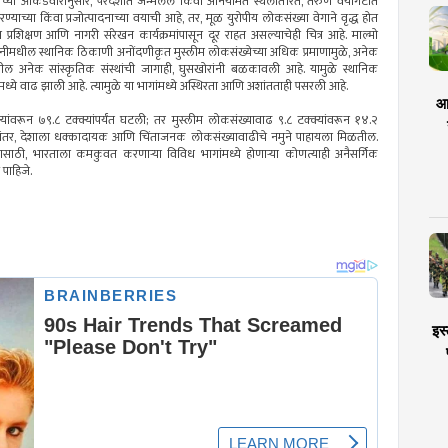
टॅट’च्या आकडेवारीनुसार, परदेशात जन्मलेले किंवा अनियमित स्थलांतरित, तरुण वयोगटात
च्या किंवा प्रजोत्पादनाच्या वयाची आहे, तर, मूळ युरोपीय लोकसंख्या वेगाने वृद्ध होत
रशिक्षण आणि नागरी संरेखन कार्यक्रमांपासून दूर राहत असल्याचेही चित्र आहे. माल्मो
जर्मनीमधील स्थानिक ठिकाणी अनोंदणीकृत मुस्लीम लोकसंख्येच्या अधिक प्रमाणामुळे, अनेक
तील अनेक सांस्कृतिक संस्थांची जागाही, घुसखोरांनी बळकावली आहे. यामुळे स्थानिक
ांमध्ये वाढ झाली आहे. त्यामुळे या भागांमध्ये अस्थिरता आणि अशांतताही पसरली आहे.
आर
वरून ७९.८ टक्क्यांपर्यंत घटली; तर मुस्लीम लोकसंख्यावाढ ९.८ टक्क्यांवरून १४.२
गणनेनंतर, देशाला धक्कादायक आणि चिंताजनक लोकसंख्यावाढीचे नमुने पाहायला मिळतील.
्यासाठी, भारताला कमकुवत करणार्‍या विविध भागांमध्ये होणार्‍या कोणत्याही अनैसर्गिक
पाहिजे.
इस्