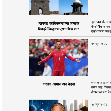
नुकत्याच संपन्न झ
‘रायगड प्राधिकरणा’च्या कामावर
गैरसोयींचा सामना
शिवप्रेमींकडूनच प्रश्नचिन्ह का?
प्राधिकरणा’च्या 
१९ जून २०२६
संध्याकाळ झाली क
वास्तव, आभास अन् वेदना
तसेच आहे. दिवसाग
तो प्रत्येक क्षण 
१८ जून २०२६