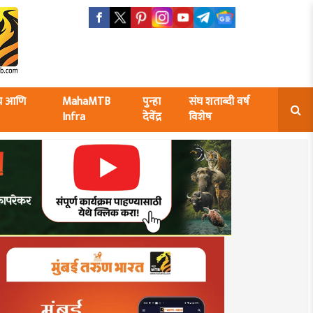
ंघ आणि
MahaMTB
पुन्हा
संघ शताब्दी वर्ष
Infra
देवेंद्र
विशेष