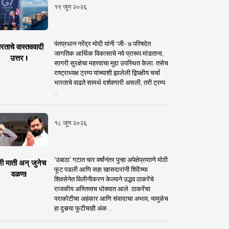
१९ जून २०२६
पंतप्रधान नरेंद्र मोदी यांनी 'जी- ७ परिषदेत
रताचे वास्तववादी
जागतिक आर्थिक विकासाचे नवे प्रारूप मांडताना,
उत्तर !
सागरी सुरक्षेचा महत्त्वाचा मुद्दा उपस्थित केला. तसेच
राष्ट्राध्यक्ष ट्रम्प यांच्याशी झालेली द्विपक्षीय चर्चा
भारताचे वाढते सामर्थ दर्शवणारी असली, तरी ट्रम्प
..
१८ जून २०२६
‘उबाठा’ गटात चार वर्षांनंतर पुन्हा अपेक्षेप्रमााणे मोठी
नी माती अन् जुनेच
फूट पडली आणि सहा खासदारांनी शिंदेंच्या
वळण!
शिवसेनेत विलीनीकरण केल्याने उद्धव ठाकरेंचे
राजकीय अस्तित्वच धोक्यात आले. ठाकरेंचा
पराकोटीचा अहंकार आणि संवादाचा अभाव, यामुळेच
हा दुसर्‍या फुटीचाही अंक ..