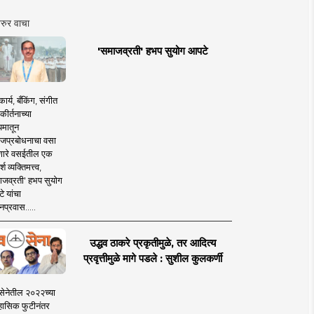
रुर वाचा
'समाजव्रती' हभप सुयोग आपटे
ार्य, बँकिंग, संगीत
कीर्तनाच्या
यमातून
जप्रबोधनाचा वसा
ारे वसईतील एक
श व्यक्तिमत्त्व,
ाजव्रती' हभप सुयोग
े यांचा
प्रवास.....
उद्धव ठाकरे प्रकृतीमुळे, तर आदित्य
प्रवृत्तीमुळे मागे पडले : सुशील कुलकर्णी
सेनेतील २०२२च्या
हासिक फुटीनंतर