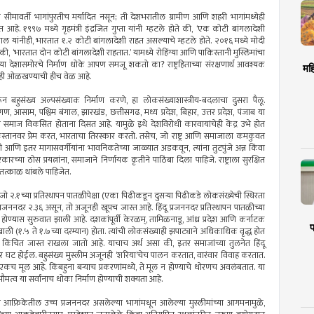
ीमावर्ती भागांपुरतीच मर्यादित नसून; ती देशभरातील ग्रामीण आणि शहरी भागांमध्येही
े. १९९७ मध्ये गृहमंत्री इंद्रजित गुप्ता यांनी म्हटले होते की, ‘एक कोटी बांगलादेशी
स्वाल यांनीही, भारतात १.२ कोटी बांगलादेशी राहत असल्याचे म्हटले होते. २०१६ मध्ये मोदी
, ‘भारतात दोन कोटी बांगलादेशी राहतात.’ यामध्ये रोहिंग्या आणि पाकिस्तानी मुस्लिमांचा
 देशासमोरचे निर्माण धोके आपण समजू शकतो का? राष्ट्रहिताच्या संरक्षणार्थ आवश्यक
मह
नाही ओळखण्याची हीच वेळ आहे.
करून बहुसंख्य अल्पसंख्याक निर्माण करणे, हा लोकसंख्याशास्त्रीय-बदलाचा दुसरा पैलू.
गण, आसाम, पश्चिम बंगाल, झारखंड, छत्तीसगढ, मध्य प्रदेश, बिहार, उत्तर प्रदेश, पंजाब या
रित समाज विकसित होताना दिसत आहे. यामुळे इथे देशविरोधी कारवायांचेही केंद्र उभे होत
तानवर प्रेम करत, भारताचा तिरस्कार करतो. तसेच, जो राष्ट्र आणि समाजाला कमकुवत
 आणि इतर मागासवर्गीयांना भावनिकतेच्या जाळ्यात अडकवून, त्यांना तुटपुंजे अन्न किंवा
च्या ठोस प्रयत्नांना, समाजाने निर्णायक कृतीने पाठिंबा दिला पाहिजे. राष्ट्राला सुरक्षित
 तत्काळ थांबले पाहिजेत.
न, जो २.१च्या प्रतिस्थापन पातळीपेक्षा (एका पिढीकडून दुसर्‍या पिढीकडे लोकसंख्येची स्थिरता
जननदर २.३६ असून, तो अजूनही खूपच जास्त आहे. हिंदू प्रजननदर प्रतिस्थापन पातळीच्या
ध होण्यास सुरुवात झाली आहे. दशकांपूर्वी केरळम्, तामिळनाडू, आंध्र प्रदेश आणि कर्नाटक
प
पच खाली (१.५ ते १.७च्या दरम्यान) होता. त्यांची लोकसंख्याही झपाट्याने अधिकाधिक वृद्ध होत
ननदर किंचित जास्त राखला जातो आहे. याचाच अर्थ असा की, इतर समाजांच्या तुलनेत हिंदू
 घट होईल. बहुसंख्य मुस्लीम अजूनही ‘शरिया’चेच पालन करतात, वारंवार विवाह करतात.
कच मूल आहे. किंबहुना बर्‍याच प्रकरणांमध्ये, ते मूल न होण्याचे धोरणच अवलंबतात. या
वभौमत्व या सर्वांनाच धोका निर्माण होण्याची शक्यता आहे.
आफ्रिकेतील उच्च प्रजननदर असलेल्या भागांमधून आलेल्या मुस्लीमांच्या आगमनामुळे,