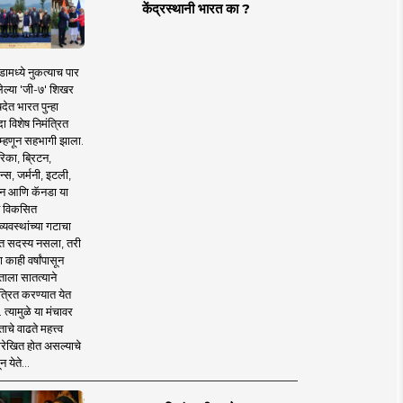
केंद्रस्थानी भारत का ?
ामध्ये नुकत्याच पार
ेल्या 'जी-७' शिखर
देत भारत पुन्हा
 विशेष निमंत्रित
 म्हणून सहभागी झाला.
िका, ब्रिटन,
न्स, जर्मनी, इटली,
न आणि कॅनडा या
 विकसित
व्यवस्थांच्या गटाचा
त सदस्य नसला, तरी
या काही वर्षांपासून
ताला सातत्याने
त्रित करण्यात येत
 त्यामुळे या मंचावर
ाचे वाढते महत्त्व
रेखित होत असल्याचे
न येते...