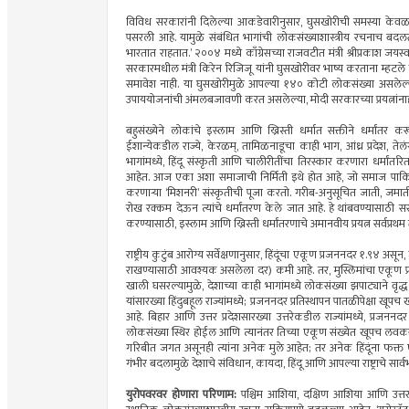
विविध सरकारांनी दिलेल्या आकडेवारीनुसार, घुसखोरीची समस्या केवळ स
पसरली आहे. यामुळे संबंधित भागांची लोकसंख्याशास्त्रीय रचनाच बदलत आह
भारतात राहतात.’ २००४ मध्ये काँग्रेसच्या राजवटीत मंत्री श्रीप्रकाश जय
सरकारमधील मंत्री किरेन रिजिजू यांनी घुसखोरीवर भाष्य करताना म्हटले की
समावेश नाही. या घुसखोरीमुळे आपल्या १४० कोटी लोकसंख्या असलेल्या
उपाययोजनांची अंमलबजावणी करत असलेल्या, मोदी सरकारच्या प्रयत्नां
बहुसंख्येने लोकांचे इस्लाम आणि ख्रिस्ती धर्मात सक्तीने धर्मांतर 
ईशान्येकडील राज्ये, केरळम्, तामिळनाडूचा काही भाग, आंध्र प्रदेश, तेलं
भागांमध्ये, हिंदू संस्कृती आणि चालीरीतींचा तिरस्कार करणारा धर्मांत
आहेत. आज एका अशा समाजाची निर्मिती इथे होत आहे, जो समाज पाकिस्
करणार्‍या ‘मिशनरी’ संस्कृतीची पूजा करतो. गरीब-अनुसूचित जाती, जमाती
रोख रक्कम देऊन त्यांचे धर्मांतरण केले जात आहे. हे थांबवण्यासाठी सरकार
करण्यासाठी, इस्लाम आणि ख्रिस्ती धर्मांतरणाचे अमानवीय प्रयत्न सर्वप्रथम
राष्ट्रीय कुटुंब आरोग्य सर्वेक्षणानुसार, हिंदूंचा एकूण प्रजननदर १.९४ असू
राखण्यासाठी आवश्यक असलेला दर) कमी आहे. तर, मुस्लिमांचा एकूण प्र
खाली घसरल्यामुळे, देशाच्या काही भागांमध्ये लोकसंख्या झपाट्याने वृद्
यांसारख्या हिंदुबहूल राज्यांमध्ये; प्रजननदर प्रतिस्थापन पातळीपेक्षा खू
आहे. बिहार आणि उत्तर प्रदेशसारख्या उत्तरेकडील राज्यांमध्ये, प्रज
लोकसंख्या स्थिर होईल आणि त्यानंतर तिच्या एकूण संख्येत खूपच लवकर
गरिबीत जगत असूनही त्यांना अनेक मुले आहेत; तर अनेक हिंदूंना फक्त ए
गंभीर बदलामुळे देशाचे संविधान, कायदा, हिंदू आणि आपल्या राष्ट्राचे सार्
युरोपवरवर होणारा परिणाम:
पश्चिम आशिया, दक्षिण आशिया आणि उत्तर 