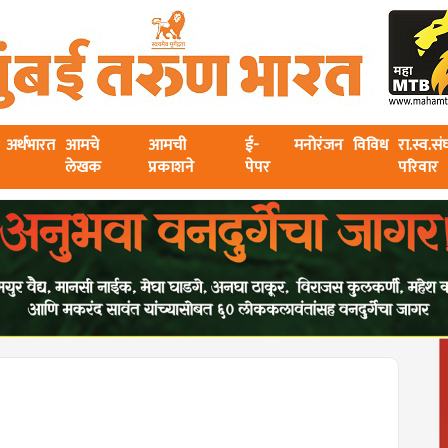
अर्थभारत
आमचे
आमची
ई-
मनोरंजन
विविध
रा.स्व.स
लेखक
प्रकाशने
पेपर
परिवार