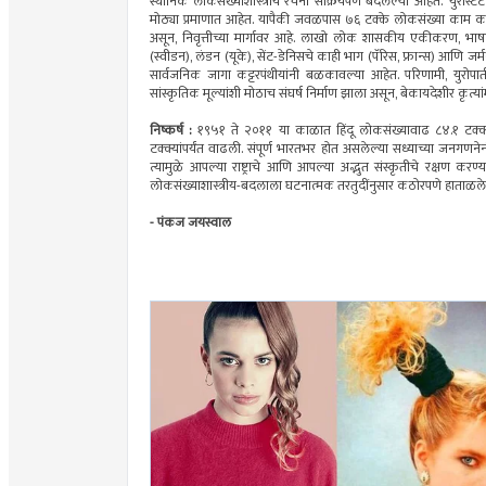
स्थानिक लोकसंख्याशास्त्रीय रचना सक्रियपणे बदलल्या आहेत. ‘युरोस्
मोठ्या प्रमाणात आहेत. यापैकी जवळपास ७६ टक्के लोकसंख्या काम करण्या
असून, निवृत्तीच्या मार्गावर आहे. लाखो लोक शासकीय एकीकरण, भाषा प्
(स्वीडन), लंडन (यूके), सेंट-डेनिसचे काही भाग (पॅरिस, फ्रान्स) आणि 
सार्वजनिक जागा कट्टरपंथीयांनी बळकावल्या आहेत. परिणामी, युरोपा
सांस्कृतिक मूल्यांशी मोठाच संघर्ष निर्माण झाला असून, बेकायदेशीर कृत्य
निष्कर्ष :
१९५१ ते २०११ या काळात हिंदू लोकसंख्यावाढ ८४.१ टक्क्यां
टक्क्यांपर्यंत वाढली. संपूर्ण भारतभर होत असलेल्या सध्याच्या जन
त्यामुळे आपल्या राष्ट्राचे आणि आपल्या अद्भुत संस्कृतीचे रक्षण करण
लोकसंख्याशास्त्रीय-बदलाला घटनात्मक तरतुदींनुसार कठोरपणे हाताळले 
- पंकज जयस्वाल