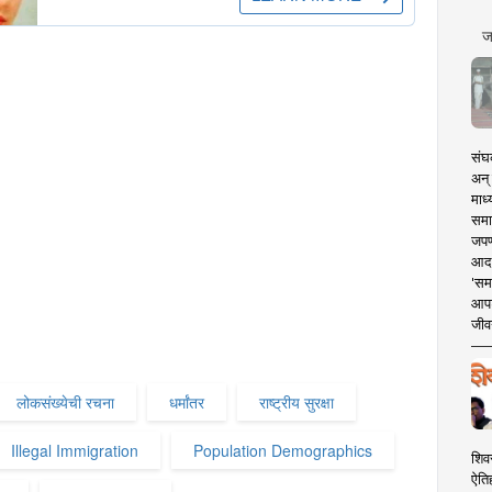
ज
संघक
अन् 
माध्
समा
जपण
आदर्
'सम
आपट
जीवन
लोकसंख्येची रचना
धर्मांतर
राष्ट्रीय सुरक्षा
Illegal Immigration
Population Demographics
शिव
ऐति