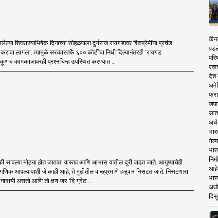
कॅनड
ालेल्या शिवराज्याभिषेक दिनाच्या सोहळ्याला दुर्गराज रायगडावर शिवप्रेमींना प्रचंड
पडल
 करावा लागला. त्यामुळे सरकारतर्फे ६०० कोटींचा निधी दिल्यानंतरही ‘रायगड
परिष
एकूणच कामकाजावरही प्रश्नचिन्ह उपस्थित करण्यात ..
एकदा
देश
अमेर
फ्रा
जपा
सात
अर्थ
भार
गेल्
भार
निमं
ी सावल्या मोठ्या होत जातात. वास्तव आणि आभास यातील दूरी वाढत जाते. आयुष्याचेही
आहे.
णिक आपल्यापाशी जे काही आहे, ते मुठीतील वाळूप्रमाणे हळूवार निसटत जाते. निसटणारा
भारत
वेदनादायी असतो आणि तो क्षण जर 'दि ग्रेट' ..
अधो
दिसू