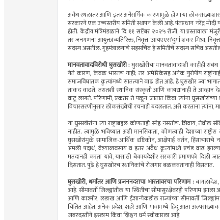
अवैध स्थलांतर आणि इतर अनैसर्गिक कारणांमुळे होणार्‍या लोकसंख्याशा
सरकारने एक उच्चस्तरीय समिती स्थापन केली आहे. पंतप्रधान नरेंद्र मोद
होती. केंद्रीय मंत्रिमंडळाने दि. ११ सप्टेंबर २०२५ रोजी, या प्रस्तावाला म
तर जनगणना आयुक्तांव्यतिरिक्त, निवृत्त ‘आयएएस’दुर्गा शंकर मिश्रा, निव
सदस्य असतील. गृहमंत्रालयाचे सहसचिव हे समितीचे सदस्य सचिव असती
मानवतावादविरोधी घुसखोरी :
घुसखोरीचा मानवतावादाशी काहीही संबंध न
येते कारण, केवळ भारतच नाही; तर अमेरिकेसह अनेक युरोपीय राष्ट्रां
समाजविघातक कृत्यांमध्ये सातत्याने वाढ होत आहे. हे घुसखोर ज्या भागा
ताकद वाढते, तसतशी स्थानिक संस्कृती आणि कायद्यांनाही ते आव्हान देता
वाटू लागते. परिणामी, एकतर ते पळून जातात किंवा त्यांना घुसखोरांच्य
विचारसरणीनुसार लोकसंख्येची रचनाही बदलतात. असे करताना त्यांना, म
या घुसखोरांना त्या राष्ट्राबद्दल कोणताही स्नेह नसतोच. शिवाय, तेथील 
नाहीत. त्यामुळे भविष्यात अशी मानसिकता, कोणत्याही देशाच्या राष्ट्री
घुसखोरांमुळे सामाजिक-आर्थिक दृष्टिकोन, आक्षेपार्ह वर्तन, हिंसाचाराच
अमली पदार्थ, वेश्याव्यवसाय व इतर अवैध कृत्यांमध्ये प्रचंड वाढ झा
मतदानही करता यावे, यासाठी बेकायदेशीर सरकारी प्रमाणपत्रे दिली जा
दिसतात. पुढे हे घुसखोरच स्थानिकांचे रोजगार बळकवतानाही दिसतात.
घुसखोरी, धर्मांतर आणि प्रजननदराचा भारतावरचा परिणाम :
बांगलादेश,
आहे. सीमावर्ती जिल्ह्यांतील या स्थितीचा सीमासुरक्षेवरही परिणाम झाला
आणि काश्मीर, लडाख आणि ईशान्येकडील राज्यांच्या सीमावर्ती जिल्ह्यांम
चिंतित आहेत. अनेक प्रदेश, शहरे आणि गावांमध्ये हिंदू आता अल्पसंख्
जबरदस्तीने इस्लाम किंवा ख्रिश्चन धर्म स्वीकारला आहे.