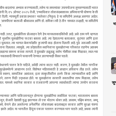
स्त्रीय-बदलांचा अभ्यास करण्यासाठी, तसेच या समस्यांवर उपाययोजना सुचवण्यासाठी भारत
ी यांनी दि. १५ ऑगस्ट २०२५ रोजी, ‘उच्चाधिकार लोकसंख्याशास्त्र अभियाना’ची घोषणा केली
ंजुरी दिली. न्यायमूर्ती प्रकाश प्रभाकर नवलेकर (निवृत्त) हे या समितीचे अध्यक्ष असणार आहेत.
ृत्त ‘आयपीएस’ बालाजी श्रीवास्तव आणि डॉ. शमिका रवी हे तीन नामवंत तज्ज्ञही, या समितीचे
भा
ल.
ाही. उलट, घुसखोरीला प्रोत्साहन देणे हेच मानवतावादविरोधी आहे. असे ठाम पणे म्हणता
नाही मुस्लीम घुसखोरीचा फटका बसला आहे. त्या देशातल्या बलात्कार, लूटमार आणि इतर
त घुसतात; त्या भागात बेकायदेशीर कृत्यांची वाढ होताना दिसली आहे. पुढे जसजशी त्यांची
ना दिसतात. त्यामुळे, त्या प्रदेशातील स्थानिकांना घुसखोरांच्या परिसरात राहणेच अशक्य
ा छळाचा सामना करावा लागतो. हे घुसखोर हळूहळू सर्वच गोष्टींवर ताबा मिळवत, स्वत:च्या
ानवतावादी विचाराने परवानगी देण्यात आल्याचाही विसर पडतो.
संविधानाचे पालन केले पाहिजे, असेही त्यांना वाटत नाही. कारण, हे घुसखोर तेथील नागरिक
स सुरक्षेसमोरचे आव्हानच ठरते. विशेषतः महिलांसाठी हे आव्हान अधिकच तीव्र ठरते. तसेच
े नवे स्वरूप, सामाजिक अशांतता, इतर संस्कृतींवरील हल्ले किंवा त्यांच्यावरील बंदी आणि
ल्याने, तरुण पिढी उद्ध्वस्त होते. या घुसखोरांना सरकारी सवलतींचा लाभ मिळावा, तसेच
जु
तात. यामध्ये स्थानिक सरकार व राजकारणी आपल्या स्वार्थासाठी त्यांचा उपयोग करताना
 म्यानमार आणि पाकिस्तानातून होणार्‍या घुसखोरीचा सर्वाधिक फटका, भारतालाच बसला
 असून, शेजारी देशांशी युद्ध झाल्यास तो एक मोठाच धोका आहे. आसाम, पश्चिम बंगाल, जम्मू
ध्ये, वेगाने होत असलेल्या अनैसर्गिक लोकसंख्या बदलांबद्दल सरकार आणि सुरक्षा यंत्रणा
याक झाले आहेत. या भागतील हिंदूंना एकतर पलायन करण्यास भाग पाडले आहे, अथवा त्यांनी