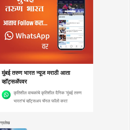
मुंबई तरुण भारत न्यूज मराठी आता
व्हॉट्सॲपवर
कृतिशील वाचकांचे कृतिशील दैनिक 'मुंबई तरुण
भारत'चं व्हॉट्सअप चॅनल फॉलो करा!
ग्रलेख