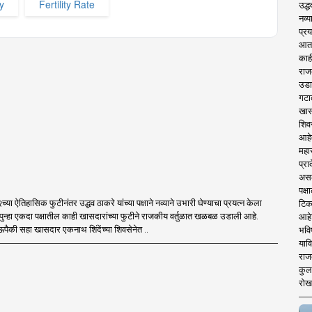
y
Fertility Rate
उद्ध
नव्य
प्रय
आता 
काही
राज
उडा
गटा
खास
शिव
आहे
महार
प्रा
असले
पक्
या ऐतिहासिक फुटीनंतर उद्धव ठाकरे यांच्या पक्षाने नव्याने उभारी घेण्याचा प्रयत्न केला
टिक
पुन्हा एकदा पक्षातील काही खासदारांच्या फुटीने राजकीय वर्तुळात खळबळ उडाली आहे.
आहे
ैकी सहा खासदार एकनाथ शिंदेंच्या शिवसेनेत ..
भवि
याव
राज
कुलक
रोख