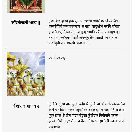
मुखं बिन्दुं कृत्वा कुचयुगमध-स्तस्य तदधो हरार्धं ध्यायेद्यो
सौंदर्यलहरी भाष्य ||
हरमहिषि ते मन्मथकलाम्| स सद्यः सङ्क्षोभं नयति वनिता
इत्यतिलघु त्रिलोकीमप्याशु भ्रमयति रवीन्दु-स्तनयुगाम्॥
१९॥ या श्लोकाचा अर्थ समजून घेण्यासाठी, त्यामागील
पार्श्वभूमी ज्ञात असणे आवश्यक ..
२८ मे २०२६
कुंतीचे एकूण चार पुत्र. त्यांपैकी कुंतीच्या कौमार्य अवस्थेतील
गीतासार भाग १५
कर्ण हा पहिला. नंतर पंडुबरोबर विवाह झाल्यानंतर, तिला तीन
पुत्र झाले. हे तीन पांडव पंडुला कुंतीद्वारे नियोगाने प्राप्त
झाले. नियोग म्हणजे तत्त्वचिंतनाने प्राप्त झालेली त्या तत्त्वाची
एकरूपता ..