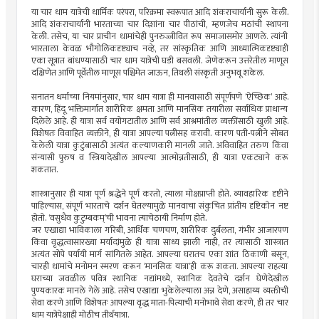
या चार धाम यात्रेची धार्मिक परंपरा, परिक्रमा स्वरूपात आदि शंकराचार्यांनी सुरू केली.
आदि शंकराचार्यांनी भारताच्या चार दिशांना चार पीठांची, म्हणजेच मठांची स्थापना
केली. तसेच, या चार प्राचीन धामांचेही पुनरुज्जीवित रूप समाजासमोर आणले. त्यांनी
भारताला केवळ भौगोलिकदृष्ट्याच नव्हे, तर सांस्कृतिक आणि आध्यात्मिकदृष्ट्याही
एका सूत्रात बांधण्यासाठी चार धाम यात्रेची घडी बसवली. जेणेकरून उत्तरेतील माणूस
दक्षिणेत आणि पूर्वेतील माणूस पश्चिमेत जाऊन, तिथली संस्कृती अनुभवू शकेल.
सनातन धर्माच्या नियमांनुसार, चार धाम यात्रा ही मानवासाठी संपूर्णपणे ‘ऐच्छिक’ आहे.
कारण, हिंदू भक्तिमार्गात शारीरिक क्षमता आणि मानसिक तयारीला सर्वाधिक प्राधान्य
दिलेले आहे. ही यात्रा सर्व वयोगटातील आणि सर्व आश्रमांतील व्यक्तींसाठी खुली आहे.
विशेषतः विवाहित व्यक्तीने, ही यात्रा आपल्या पत्नीसह करावी. कारण पती-पत्नीने सोबत
केलेली यात्रा कुटुंबासाठी अत्यंत कल्याणकारी मानली जाते. अविवाहित तरुण किंवा
संन्यासी पुरुष व स्त्रियादेखील आपल्या आत्मोन्नतीसाठी, ही यात्रा एकट्याने करू
शकतात.
शास्त्रानुसार ही यात्रा पूर्ण श्रद्धेने पूर्ण करतो, त्याला मोक्षप्राप्ती होते. व्यावहारिक दृष्टीने
पाहिल्यास, संपूर्ण भारताचे दर्शन घेतल्यामुळे मानवाचा संकुचित प्रांतीय दृष्टिकोन नष्ट
होतो. ‘वसुधैव कुटुम्बकम्’ची भावना त्याचेठायी निर्माण होते.
जर एखाद्या भाविकाला गरिबी, आर्थिक चणचण, शारीरिक दुर्बलता, गंभीर आजारपण
किंवा वृद्धत्वासारख्या मर्यादांमुळे ही यात्रा साध्य झाली नाही, तर त्यासाठी शास्त्रात
अत्यंत सोपे पर्यायी मार्ग सांगितले आहेत. आपल्या घरातच एका शांत ठिकाणी बसून,
चारही धामांचे मनोमन स्मरण करून ‘मानसिक यात्रा’ही करू शकता. आपल्या राहत्या
घराच्या जवळील पवित्र स्थानिक नद्यांमध्ये, स्थानिक देवतेचे दर्शन घेणेदेखील
पुण्यकारक मानले गेले आहे. तसेच एखाद्या भुकेलेल्याला अन्न देणे, असाहाय्य व्यक्तीची
सेवा करणे आणि विशेषतः आपल्या वृद्ध माता-पित्याची मनोभावे सेवा करणे, ही तर चार
धाम यात्रेपेक्षाही मोठीच तीर्थयात्रा.