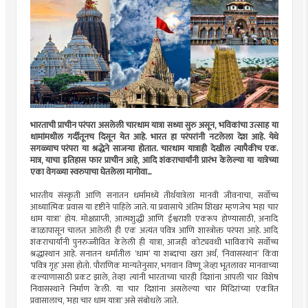
भारताची प्राचीन परंपरा असलेली चारधाम यात्रा सध्या सुरु असून, भविकांचा उत्साह या
धामांमधील गर्दीतूनच दिसून येत आहे. भारत हा परंपरांनी नटलेला देश आहे. येथे
सगळ्याच परंपरा या श्रद्धेने साजर्‍या होतात. चारधाम यात्राही देखील त्यापैकीच एक.
मात्र, याचा इतिहास फार प्राचीन आहे, आदि शंकराचार्यांनी प्रारंभ केलेल्या या यात्रेच्या
एका वेगळ्या स्वरुपाचा घेतलेला मागोवा...
भारतीय संस्कृती आणि सनातन धर्मामध्ये तीर्थयात्रेला मानवी जीवनाचा, सर्वोच्च
आध्यात्मिक प्रवास या दृष्टीने पाहिले जाते. या प्रवासाचे अंतिम शिखर म्हणजेच ‘महा चार
धाम यात्रा’ होय. मोक्षप्राप्ती, आत्मशुद्धी आणि ईश्वराशी एकरूप होण्यासाठी, अनादि
काळापासून चालत आलेली ही एक अत्यंत पवित्र आणि शास्त्रोक्त परंपरा आहे. आदि
शंकराचार्यांनी पुनरुज्जीवित केलेली ही यात्रा, आजही कोट्यवधी भाविकांचे सर्वोच्च
श्रद्धास्थान आहे. सनातन धर्मातील ‘धाम’ या शब्दाचा खरा अर्थ, ‘निवासस्थान’ किंवा
‘पवित्र गृह’ असा होतो. पौराणिक मान्यतेनुसार, भगवान विष्णू जेव्हा भूतलावर मानवाच्या
कल्याणासाठी प्रकट झाले, तेव्हा त्यांनी भारताच्या चारही दिशांना आपली चार विशेष
निवासस्थाने निर्माण केली. या चार दिशांना असलेल्या चार मिंदिरांच्या एकत्रित
प्रवासालाच, ‘महा चार धाम यात्रा’ असे संबोधले जाते.