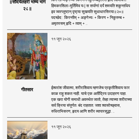
॥सौंदर्यलहरी भाष्य भाग
हिमकरशिला-मूर्तिमिव यः| स सर्पाणां दर्पं शमयति शकुन्तधिप
२८॥
इव ज्वरप्लुष्टान् दृष्ट्या सुखयति सुधाधारसिरया॥२०॥
पदच्छेद : किरन्तीम् + अङ्गेभ्यः + किरण + निकुरुम्ब +
अमृतरसम् हृदि + त्वाम् + ..
११ जून २०२६
ईश्वरांश जीवात्मा, शरीराशिवाय म्हणजेच प्रकृतीशिवाय फार
गीतसार
काळ राहू शकत नाही. याचे एक अतींद्रिय उदाहरण पाहा.
एक खरा योगी समाधी अवस्थेत जातो, तेव्हा त्याच्या शरीराच्या
सर्व क्रिया संपूर्णतः बंद राहतात. जशा श्वासोच्छ्वास,
रुधिराभिसरण, हृदय आणि शरीर व्यापारसुद्धा. ..
११ जून २०२६