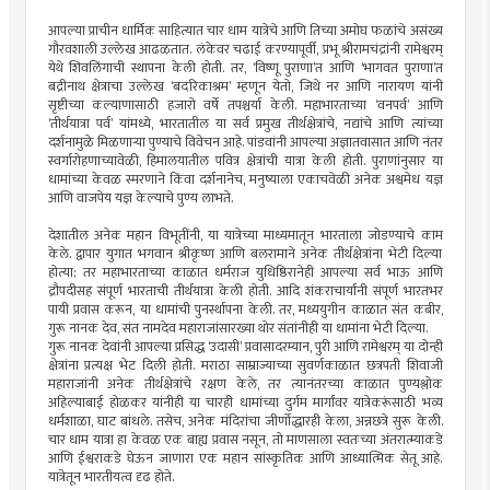
आपल्या प्राचीन धार्मिक साहित्यात चार धाम यात्रेचे आणि तिच्या अमोघ फळांचे असंख्य
गौरवशाली उल्लेख आढळतात. लंकेवर चढाई करण्यापूर्वी, प्रभू श्रीरामचंद्रांनी रामेश्वरम्
येथे शिवलिंगाची स्थापना केली होती. तर, ‘विष्णू पुराणा’त आणि ‘भागवत पुराणा’त
बद्रीनाथ क्षेत्राचा उल्लेख ‘बदरिकाश्रम’ म्हणून येतो, जिथे नर आणि नारायण यांनी
सृष्टीच्या कल्याणासाठी हजारो वर्षे तपश्चर्या केली. महाभारताच्या ‘वनपर्व’ आणि
‘तीर्थयात्रा पर्व’ यांमध्ये, भारतातील या सर्व प्रमुख तीर्थक्षेत्रांचे, नद्यांचे आणि त्यांच्या
दर्शनामुळे मिळणार्‍या पुण्याचे विवेचन आहे. पांडवांनी आपल्या अज्ञातवासात आणि नंतर
स्वर्गारोहणाच्यावेळी, हिमालयातील पवित्र क्षेत्रांची यात्रा केली होती. पुराणांनुसार या
धामांच्या केवळ स्मरणाने किंवा दर्शनानेच, मनुष्याला एकाचवेळी अनेक अश्वमेध यज्ञ
आणि वाजपेय यज्ञ केल्याचे पुण्य लाभते.
देशातील अनेक महान विभूतींनी, या यात्रेच्या माध्यमातून भारताला जोडण्याचे काम
केले. द्वापार युगात भगवान श्रीकृष्ण आणि बलरामाने अनेक तीर्थक्षेत्रांना भेटी दिल्या
होत्या; तर महाभारताच्या काळात धर्मराज युधिष्ठिरानेही आपल्या सर्व भाऊ आणि
द्रौपदीसह संपूर्ण भारताची तीर्थयात्रा केली होती. आदि शंकराचार्यांनी संपूर्ण भारतभर
पायी प्रवास करून, या धामांची पुनर्स्थापना केली. तर, मध्ययुगीन काळात संत कबीर,
गुरू नानक देव, संत नामदेव महाराजांसारख्या थोर संतांनीही या धामांना भेटी दिल्या.
गुरू नानक देवांनी आपल्या प्रसिद्ध ‘उदासी’ प्रवासादरम्यान, पुरी आणि रामेश्वरम् या दोन्ही
क्षेत्रांना प्रत्यक्ष भेट दिली होती. मराठा साम्राज्याच्या सुवर्णकाळात छत्रपती शिवाजी
महाराजांनी अनेक तीर्थक्षेत्रांचे रक्षण केले, तर त्यानंतरच्या काळात पुण्यश्लोक
अहिल्याबाई होळकर यांनीही या चारही धामांच्या दुर्गम मार्गांवर यात्रेकरूंसाठी भव्य
धर्मशाळा, घाट बांधले. तसेच, अनेक मंदिरांचा जीर्णोद्धारही केला, अन्नछत्रे सुरू केली.
चार धाम यात्रा हा केवळ एक बाह्य प्रवास नसून, तो माणसाला स्वतःच्या अंतरात्म्याकडे
आणि ईश्वराकडे घेऊन जाणारा एक महान सांस्कृतिक आणि आध्यात्मिक सेतू आहे.
यात्रेतून भारतीयत्व दृढ होते.