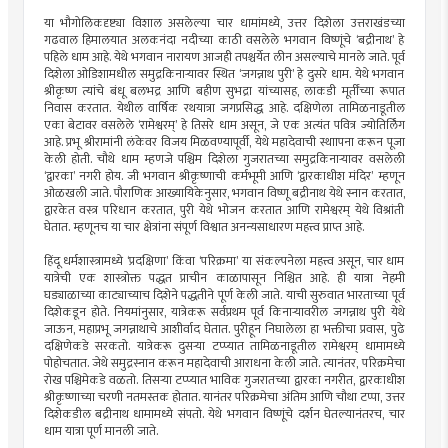
या भौगोलिकदृष्ट्या विशाल असलेल्या चार धामांमध्ये, उत्तर दिशेला उत्तराखंडच्या
गढवाल हिमालयात अलकनंदा नदीच्या काठी वसलेले भगवान विष्णूंचे ‘बद्रीनाथ’ हे
पहिले धाम आहे. येथे भगवान नारायण आजही तपश्चर्येत लीन असल्याचे मानले जाते. पूर्व
दिशेला ओडिशामधील समुद्रकिनार्‍यावर स्थित ‘जगन्नाथ पुरी’ हे दुसरे धाम. येथे भगवान
श्रीकृष्ण त्यांचे बंधू बलभद्र आणि बहीण सुभद्रा यांच्यासह, लाकडी मूर्तींच्या रूपात
निवास करतात. येथील वार्षिक रथयात्रा जगप्रसिद्ध आहे. दक्षिणेला तामिळनाडूतील
एका बेटावर वसलेले ‘रामेश्वरम्’ हे तिसरे धाम असून, जे एक अत्यंत पवित्र ज्योतिर्लिंग
आहे. प्रभू श्रीरामांनी लंकेवर विजय मिळवण्यापूर्वी, येथे महादेवाची स्थाापना करून पूजा
केली होती. चौथे धाम म्हणजे पश्चिम दिशेला गुजरातच्या समुद्रकिनार्‍यावर वसलेली
‘द्वारका’ नगरी होय. जी भगवान श्रीकृष्णाची कर्मभूमी आणि ‘द्वारकाधीश मंदिर’ म्हणून
ओळखली जाते. पौराणिक आख्यायिकेनुसार, भगवान विष्णू बद्रीनाथ येथे स्नान करतात,
द्वारकेत वस्त्र परिधान करतात, पुरी येथे भोजन करतात आणि रामेश्वरम् येथे विश्रांती
घेतात. म्हणूनच या चार क्षेत्रांना संपूर्ण विश्वात अनन्यसाधारण महत्त्व प्राप्त आहे.
हिंदू धर्मशास्त्रामध्ये ‘प्रदक्षिणा’ किंवा ‘परिक्रमा’ या संकल्पनेला महत्त्व असून, चार धाम
यात्रेची एक शास्त्रोक्त पद्धत प्राचीन काळापासून निश्चित आहे. ही यात्रा नेहमी
घड्याळाच्या काट्याच्याच दिशेने पद्धतीने पूर्ण केली जाते. याची सुरुवात भारताच्या पूर्व
दिशेकडून होते. नियमांनुसार, यात्रेकरू सर्वप्रथम पूर्व किनार्‍यावरील जगन्नाथ पुरी येथे
जाऊन, महाप्रभू जगन्नाथाचे आशीर्वाद घेतात. पुरीहून निघालेला हा भक्तीचा प्रवास, पुढे
दक्षिणेकडे सरकतो. यात्रेकरू दुसर्‍या टप्प्यात तामिळनाडूतील रामेश्वरम् धामामध्ये
पोहोचतात. जेथे समुद्रस्नान करून महादेवाची आराधना केली जाते. त्यानंतर, परिक्रमेचा
रोख पश्चिमेकडे वळतो. तिसर्‍या टप्प्यात भाविक गुजरातच्या द्वारका नगरीत, द्वारकाधीश
श्रीकृष्णाच्या चरणी नतमस्तक होतात. यानंतर परिक्रमेचा अंतिम आणि चौथा टप्पा, उत्तर
दिशेकडील बद्रीनाथ धामामध्ये संपतो. येथे भगवान विष्णूंचे दर्शन घेतल्यानंतरच, चार
धाम यात्रा पूर्ण मानली जाते.