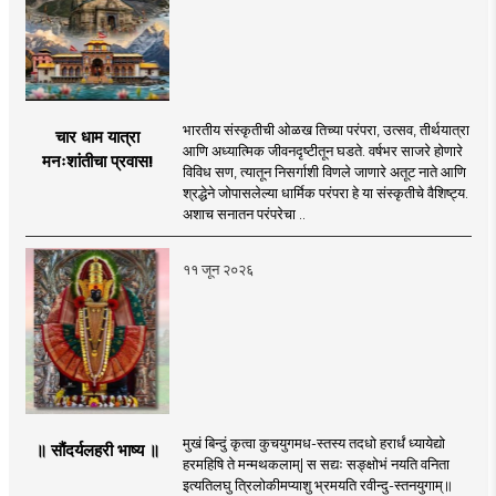
भारतीय संस्कृतीची ओळख तिच्या परंपरा, उत्सव, तीर्थयात्रा
चार धाम यात्रा
आणि अध्यात्मिक जीवनदृष्टीतून घडते. वर्षभर साजरे होणारे
मनःशांतीचा प्रवास!
विविध सण, त्यातून निसर्गाशी विणले जाणारे अतूट नाते आणि
श्रद्धेने जोपासलेल्या धार्मिक परंपरा हे या संस्कृतीचे वैशिष्ट्य.
अशाच सनातन परंपरेचा ..
११ जून २०२६
मुखं बिन्दुं कृत्वा कुचयुगमध-स्तस्य तदधो हरार्धं ध्यायेद्यो
॥ सौंदर्यलहरी भाष्य ॥
हरमहिषि ते मन्मथकलाम्| स सद्यः सङ्क्षोभं नयति वनिता
इत्यतिलघु त्रिलोकीमप्याशु भ्रमयति रवीन्दु-स्तनयुगाम्॥