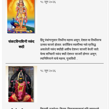
१८ जून २०२६
हिंदू पंचांगानुसार तिथींना महत्त्व असून, देशात या तिथींवरच
संकटविनाशिनी स्कंद
उत्सव साजरे होतात. कार्तिकेय स्वामींच्या नावे प्रसिद्ध
षष्ठी
असलेली स्कंद षष्ठीही अशीच देशभर साजरी केली जाते.
येत्या शनिवारी स्कंद षष्ठी देशभर साजरी होणार असून,
त्यानिमित्ताने याचे महत्त्व, पूजाविधी ..
१८ जून २०२६
किरन्ती-मङ्गेभ्यः किरण-निकुरुम्बमृतरसं हृदि त्वामाधत्ते