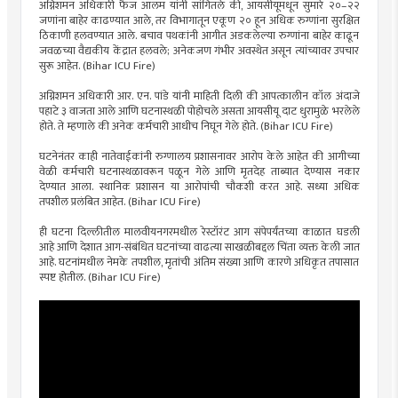
अग्निशमन अधिकारी फैज आलम यांनी सांगितले की, आयसीयूमधून सुमारे २०–२२
जणांना बाहेर काढण्यात आले, तर विभागातून एकूण २० हून अधिक रुग्णांना सुरक्षित
ठिकाणी हलवण्यात आले. बचाव पथकांनी आगीत अडकलेल्या रुग्णांना बाहेर काढून
जवळच्या वैद्यकीय केंद्रात हलवले; अनेकजण गंभीर अवस्थेत असून त्यांच्यावर उपचार
सुरू आहेत. (Bihar ICU Fire)
अग्निशमन अधिकारी आर. एन. पांडे यांनी माहिती दिली की आपत्कालीन कॉल अंदाजे
पहाटे ३ वाजता आले आणि घटनास्थळी पोहोचले असता आयसीयू दाट धुरामुळे भरलेले
होते. ते म्हणाले की अनेक कर्मचारी आधीच निघून गेले होते. (Bihar ICU Fire)
घटनेनंतर काही नातेवाईकांनी रुग्णालय प्रशासनावर आरोप केले आहेत की आगीच्या
वेळी कर्मचारी घटनास्थळावरून पळून गेले आणि मृतदेह ताब्यात देण्यास नकार
देण्यात आला. स्थानिक प्रशासन या आरोपांची चौकशी करत आहे. सध्या अधिक
तपशील प्रलंबित आहेत. (Bihar ICU Fire)
ही घटना दिल्लीतील मालवीयनगरमधील रेस्टॉरंट आग संपेपर्यंतच्या काळात घडली
आहे आणि देशात आग-संबंधित घटनांच्या वाढत्या साखळीबद्दल चिंता व्यक्त केली जात
आहे. घटनांमधील नेमके तपशील, मृतांची अंतिम संख्या आणि कारणे अधिकृत तपासात
स्पष्ट होतील. (Bihar ICU Fire)