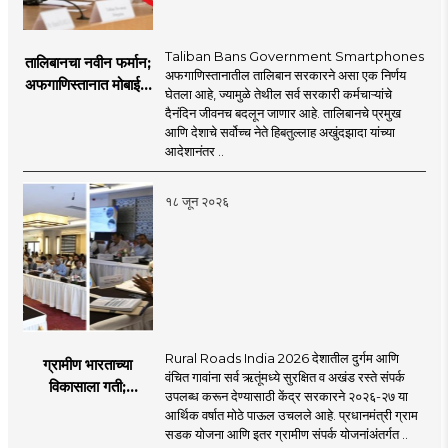
content. We are coming before you. Role in
information explosion. However, there is a
the new era, 'smart' journalism with a view,
need for complementary knowledge to
Taliban Bans Government Smartphones
तालिबानचा नवीन फर्मान;
'smart' multimedia for the new era, and
determine a modern role and approach
अफगाणिस्तानातील तालिबान सरकारने असा एक निर्णय
अफगाणिस्तानात मोबाईल
journalism for a 'smart' Maharashtra will
घेतला आहे, ज्यामुळे तेथील सर्व सरकारी कर्मचाऱ्यांचे
that is compatible with culture,
बॅन
दैनंदिन जीवनच बदलून जाणार आहे. तालिबानचे प्रमुख
be the side of the game.
motionlessness and tradition.
आणि देशाचे सर्वोच्च नेते हिबतुल्लाह अखुंदझादा यांच्या
आदेशानंतर ..
१८ जून २०२६
Rural Roads India 2026 देशातील दुर्गम आणि
ग्रामीण भारताच्या
वंचित गावांना सर्व ऋतूंमध्ये सुरक्षित व अखंड रस्ते संपर्क
विकासाला गती;
उपलब्ध करून देण्यासाठी केंद्र सरकारने २०२६-२७ या
२०२६-२७ मध्ये २६
आर्थिक वर्षात मोठे पाऊल उचलले आहे. प्रधानमंत्री ग्राम
हजार किमी नव्या रस्त्यांचे
सडक योजना आणि इतर ग्रामीण संपर्क योजनांअंतर्गत ..