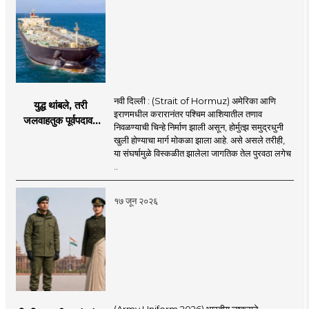
नवी दिल्ली : (Strait of Hormuz) अमेरिका आणि
युद्ध थांबले, तरी
इराणमधील करारानंतर पश्चिम आशियातील तणाव
जलवाहतुक पूर्वपदावर
निवळण्याची चिन्हे निर्माण झाली असून, होर्मुत्झ समुद्रधुनी
येण्यास होणार विलंब;
खुली होण्याचा मार्ग मोकळा झाला आहे. असे असले तरीही,
अडकलेल्या जहाजांना
या संघर्षामुळे विस्कळीत झालेला जागतिक तेल पुरवठा लगेच
कराराच्या शाश्वततेची
..
चिंता.
१७ जून २०२६
(Army Uniform 2026) भारतीय लष्कराने