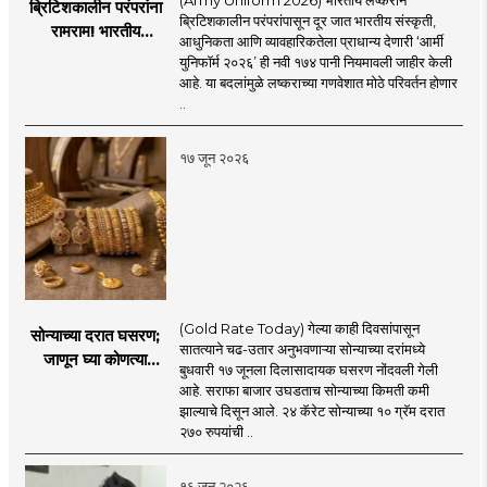
ब्रिटिशकालीन परंपरांना
ब्रिटिशकालीन परंपरांपासून दूर जात भारतीय संस्कृती,
रामराम! भारतीय
आधुनिकता आणि व्यावहारिकतेला प्राधान्य देणारी ‘आर्मी
लष्कराची नवी ‘आर्मी
युनिफॉर्म २०२६’ ही नवी १७४ पानी नियमावली जाहीर केली
युनिफॉर्म २०२६’
आहे. या बदलांमुळे लष्कराच्या गणवेशात मोठे परिवर्तन होणार
नियमावली लागू
..
१७ जून २०२६
(Gold Rate Today) गेल्या काही दिवसांपासून
सोन्याच्या दरात घसरण;
सातत्याने चढ-उतार अनुभवणाऱ्या सोन्याच्या दरांमध्ये
जाणून घ्या कोणत्या
बुधवारी १७ जूनला दिलासादायक घसरण नोंदवली गेली
शहरात काय दर?
आहे. सराफा बाजार उघडताच सोन्याच्या किमती कमी
झाल्याचे दिसून आले. २४ कॅरेट सोन्याच्या १० ग्रॅम दरात
२७० रुपयांची ..
१६ जून २०२६