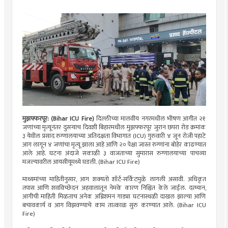
मुझफ्फरपूर: (Bihar ICU Fire)
दिल्लीच्या मालवीय नगरमधील भीषण आगीत २१
जणांच्या मृत्यूनंतर दुसऱ्याच दिवशी बिहारमधील मुझफ्फरपूर जुरान छपरा रोड क्रमांक
३ येथील प्रसाद रुग्णालयाच्या अतिदक्षता विभागात (ICU) गुरुवारी ४ जून रोजी पहाटे
आग लागून ४ जणांचा मृत्यू झाला आहे आणि २० पेक्षा जास्त रुग्णांना बोहेर काढण्यात
आले आहे. घटना अंदाजे सकाळी ३ वाजताच्या सुमारास रुग्णालयाच्या पाचव्या
मजल्यावरील आयसीयूमध्ये घडली. (Bihar ICU Fire)
माध्यमांच्या माहितीनुसार, आग शक्यतो शॉर्ट-सर्किटमुळे लागली असावी. अधिकृत
तपास आणि शवविच्छेदन अहवालातून नेमके कारण निश्चित केले जाईल. दरम्यान,
आगीची माहिती मिळताच अनेक अग्निशमन गाड्या घटनास्थळी दाखल झाल्या आणि
बचावकार्य व आग विझवण्याचे काम तात्काळ सुरु करण्यात आले. (Bihar ICU
Fire)