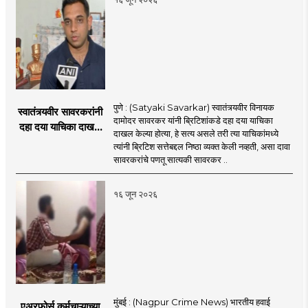
पुणे : (Satyaki Savarkar) स्वातंत्र्यवीर विनायक
स्वातंत्र्यवीर सावरकरांनी
दामोदर सावरकर यांनी ब्रिटिशांकडे दहा दया याचिका
दहा दया याचिका दाखल
दाखल केल्या होत्या, हे सत्य असले तरी त्या याचिकांमध्ये
केल्या, मात्र
त्यांनी ब्रिटिश सत्तेबद्दल निष्ठा व्यक्त केली नव्हती, असा दावा
ब्रिटिशांप्रति कधीही
सावरकरांचे पणतू सात्यकी सावरकर ..
निष्ठा व्यक्त केली नाही’!
पणतू सात्यकी सावरकर
१६ जून २०२६
यांनी न्यायालयात सादर
केला दावा
मुंबई : (Nagpur Crime News) भारतीय हवाई
एअरफोर्स कर्मचाऱ्याच्या