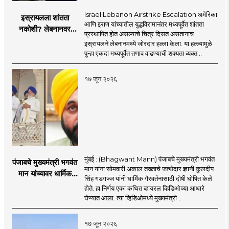
Israel Lebanon Airstrike Escalation अमेरिका
इस्रायलला शांतता
आणि इराण यांच्यातील युद्धविरामानंतर मध्यपूर्वेत शांतता
नकोशी? लेबनानवर
प्रस्थापित होत असल्याचे चित्र दिसत असतानाच
इस्रायलचा जोरदार
इस्रायलने लेबनानमध्ये जोरदार हल्ला केला. या हल्ल्यामुळे
हल्ला; चार जणांचा मृत्यू,
पुन्हा एकदा मध्यपूर्वेत तणाव वाढण्याची शक्यता व्यक्त ..
इराण-अमेरिकेत आरोप-
प्रत्यारोप
१७ जून २०२६
मुंबई : (Bhagwant Mann) पंजाबचे मुख्यमंत्री भगवंत
पंजाबचे मुख्यमंत्री भगवंत
मान यांना सोमवारी अकाल तख्ताचे जत्थेदार ज्ञानी कुलदीप
मान यांच्यावर धार्मिक
सिंह गडगज्ज यांनी धार्मिक गैरवर्तनासाठी दोषी घोषित केले
गैरवर्तनाचा ठपका!;अकाल
होते. हा निर्णय एका कथित व्हायरल व्हिडिओच्या आधारे
तख्ताच्या निर्णयाने मोठी
घेण्यात आला. त्या व्हिडिओमध्ये मुख्यमंत्री ..
खळबळ
१७ जून २०२६