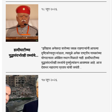
लक्ष्य!
१८ जून २०२६
"इतिहास अनेकदा सत्तेच्या जवळ राहणाऱ्यांनी आपल्या
हल्दीघाटीच्या
दृष्टिकोनातून मांडला, त्यामुळे अनेक राष्ट्रीय नायकांच्या
युद्धासंदर्भातही तथ्यांचे
योगदानाला अपेक्षित स्थान मिळाले नाही. हल्दीघाटीच्या
पुनर्मूल्यांकन आवश्यक! :
युद्धासंदर्भातही तथ्यांचे पुनर्मूल्यांकन आवश्यक आहे. आज
सरसंघचालक डॉ.
देशभर महाराणा प्रताप यांची जयंती ..
मोहनजी भागवत
१७ जून २०२६