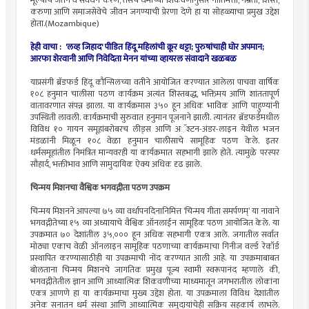
मूल्यांचे जतन व संवर्धन करणे, तसेच धर्माच्या शिकवणीनुसार नीतिमत्ता, नम्रता, शिस्त,
करुणा आणि समाजसेवेचे जीवन जगण्याची प्रेरणा देणे हा या सोहळ्याचा प्रमुख उद्देश
होता.(Mozambique)
हेही वाचा : 'लव्ह जिहाद' पीडित हिंदू महिलांची क्रूर थट्टा; पुरुषांचाही घोर अपमान;
आरफा शेरवानी आणि निवेदिता मेनन यांच्या व्हायरल संवादाने खळबळ
याप्रसंगी ब्रॅडफर्ड हिंदू कौन्सिलच्या वतीने आयोजित करण्यात आलेला पाचवा वार्षिक
१०८ हनुमान चालीसा पठण कार्यक्रम अत्यंत शिस्तबद्ध, भक्तिमय आणि शांततापूर्ण
वातावरणात संपन्न झाला. या कार्यक्रमास ३५० हून अधिक भाविक आणि पाहुण्यांनी
उपस्थिती लावली. कार्यक्रमाची सुरुवात हनुमान पूजनाने झाली. त्यानंतर ब्रॅडफर्डमधील
विविध १० गायन समूहांबरोबरच लीड्स आणि अॅश्टन-अंडर-लाइन येथील भजन
मंडळांनी मिळून १०८ वेळा हनुमान चालीसाचे सामूहिक पठण केले. इतर
धर्मसमूहांतील निमंत्रित मान्यवरही या कार्यक्रमात सहभागी झाले होते. त्यामुळे परस्पर
सौहार्द, भक्तीभाव आणि सामुदायिक ऐक्य अधिक दृढ झाले.
चिन्मय मिशनचा वैश्विक भगवद्गीता पठण उपक्रम
चिन्मय मिशनने आपल्या ७५ व्या वर्धापनदिनानिमित्त ‘चिन्मय गीता समर्पणम्’ या नावाने
भगवद्गीतेच्या १५ व्या अध्यायाचे वैश्विक ऑनलाईन सामूहिक पठण आयोजित केले. या
उपक्रमात ७० देशांतील ३५,००० हून अधिक सहभागी एकत्र आले. जगातील सर्वात
मोठ्या एकाच वेळी ऑनलाइन सामूहिक पठणाच्या कार्यक्रमाचा गिनीज वर्ल्ड रेकॉर्ड
प्रस्थापित करण्यासाठीही या उपक्रमाची नोंद करण्यात आली आहे. या उपक्रमाबाबत
बोलताना चिन्मय मिशनचे जागतिक प्रमुख पूज्य स्वामी स्वरूपानंद म्हणाले की,
भगवद्गीतेतील ज्ञान आणि आध्यात्मिक शिकवणीच्या माध्यमातून जगभरातील लोकांना
एकत्र आणणे हा या कार्यक्रमाचा मुख्य उद्देश होता. या उपक्रमाला विविध देशांतील
अनेक सनातन धर्म संस्था आणि आध्यात्मिक समुदायांचेही सक्रिय सहकार्य लाभले.