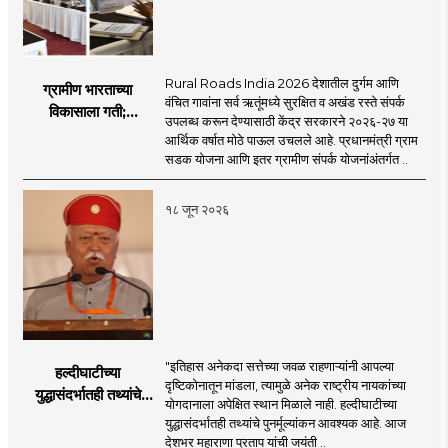
Rural Roads India 2026 देशातील दुर्गम आणि
ग्रामीण भारताच्या
वंचित गावांना सर्व ऋतूंमध्ये सुरक्षित व अखंड रस्ते संपर्क
विकासाला गती;
उपलब्ध करून देण्यासाठी केंद्र सरकारने २०२६-२७ या
२०२६-२७ मध्ये २६
आर्थिक वर्षात मोठे पाऊल उचलले आहे. प्रधानमंत्री ग्राम
हजार किमी नव्या रस्त्यांचे
सडक योजना आणि इतर ग्रामीण संपर्क योजनांअंतर्गत ..
लक्ष्य!
१८ जून २०२६
"इतिहास अनेकदा सत्तेच्या जवळ राहणाऱ्यांनी आपल्या
हल्दीघाटीच्या
दृष्टिकोनातून मांडला, त्यामुळे अनेक राष्ट्रीय नायकांच्या
युद्धासंदर्भातही तथ्यांचे
योगदानाला अपेक्षित स्थान मिळाले नाही. हल्दीघाटीच्या
पुनर्मूल्यांकन आवश्यक! :
युद्धासंदर्भातही तथ्यांचे पुनर्मूल्यांकन आवश्यक आहे. आज
सरसंघचालक डॉ.
देशभर महाराणा प्रताप यांची जयंती ..