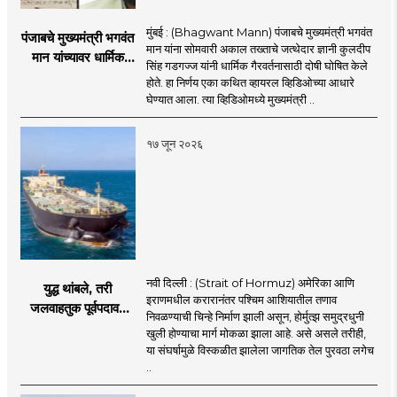
मुंबई : (Bhagwant Mann) पंजाबचे मुख्यमंत्री भगवंत
पंजाबचे मुख्यमंत्री भगवंत
मान यांना सोमवारी अकाल तख्ताचे जत्थेदार ज्ञानी कुलदीप
मान यांच्यावर धार्मिक
सिंह गडगज्ज यांनी धार्मिक गैरवर्तनासाठी दोषी घोषित केले
गैरवर्तनाचा ठपका!;अकाल
होते. हा निर्णय एका कथित व्हायरल व्हिडिओच्या आधारे
तख्ताच्या निर्णयाने मोठी
घेण्यात आला. त्या व्हिडिओमध्ये मुख्यमंत्री ..
खळबळ
१७ जून २०२६
नवी दिल्ली : (Strait of Hormuz) अमेरिका आणि
युद्ध थांबले, तरी
इराणमधील करारानंतर पश्चिम आशियातील तणाव
जलवाहतुक पूर्वपदावर
निवळण्याची चिन्हे निर्माण झाली असून, होर्मुत्झ समुद्रधुनी
येण्यास होणार विलंब;
खुली होण्याचा मार्ग मोकळा झाला आहे. असे असले तरीही,
अडकलेल्या जहाजांना
या संघर्षामुळे विस्कळीत झालेला जागतिक तेल पुरवठा लगेच
कराराच्या शाश्वततेची
..
चिंता.