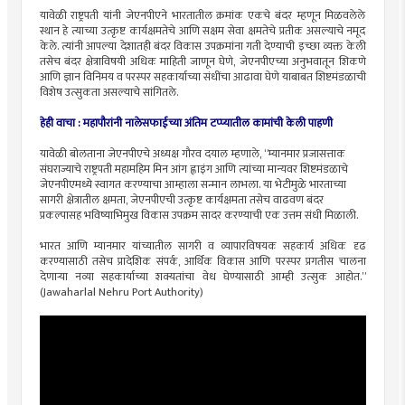
यावेळी राष्ट्रपती यांनी जेएनपीएने भारतातील क्रमांक एकचे बंदर म्हणून मिळवलेले
स्थान हे त्याच्या उत्कृष्ट कार्यक्षमतेचे आणि सक्षम सेवा क्षमतेचे प्रतीक असल्याचे नमूद
केले. त्यांनी आपल्या देशातही बंदर विकास उपक्रमांना गती देण्याची इच्छा व्यक्त केली
तसेच बंदर क्षेत्राविषयी अधिक माहिती जाणून घेणे, जेएनपीएच्या अनुभवातून शिकणे
आणि ज्ञान विनिमय व परस्पर सहकार्याच्या संधींचा आढावा घेणे याबाबत शिष्टमंडळाची
विशेष उत्सुकता असल्याचे सांगितले.
हेही वाचा : महापौरांनी नालेसफाईच्या अंतिम टप्प्यातील कामांची केली पाहणी
यावेळी बोलताना जेएनपीएचे अध्यक्ष गौरव दयाल म्हणाले, “म्यानमार प्रजासत्ताक
संघराज्याचे राष्ट्रपती महामहिम मिन आंग ह्लाइंग आणि त्यांच्या मान्यवर शिष्टमंडळाचे
जेएनपीएमध्ये स्वागत करण्याचा आम्हाला सन्मान लाभला. या भेटीमुळे भारताच्या
सागरी क्षेत्रातील क्षमता, जेएनपीएची उत्कृष्ट कार्यक्षमता तसेच वाढवण बंदर
प्रकल्पासह भविष्याभिमुख विकास उपक्रम सादर करण्याची एक उत्तम संधी मिळाली.
भारत आणि म्यानमार यांच्यातील सागरी व व्यापारविषयक सहकार्य अधिक दृढ
करण्यासाठी तसेच प्रादेशिक संपर्क, आर्थिक विकास आणि परस्पर प्रगतीस चालना
देणाऱ्या नव्या सहकार्याच्या शक्यतांचा वेध घेण्यासाठी आम्ही उत्सुक आहोत.”
(Jawaharlal Nehru Port Authority)