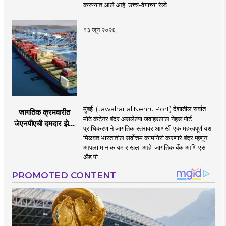
बोगद्यांतील दाबलहरी आणि
करण्यात आले आहे. उच्च-वेगाच्या रेल्वे ..
आवाजावर
नियंत्रण;प्रवास अधिक
१३ जून २०२६
सुरक्षित व आरामदायी
होणार
मुंबई: (Jawaharlal Nehru Port) देशातील सर्वात
जागतिक क्रमवारीत
मोठे कंटेनर बंदर असलेल्या जवाहरलाल नेहरू पोर्ट
जेएनपीएची दमदार झेप;
प्राधिकरणाने जागतिक स्तरावर आणखी एक महत्त्वपूर्ण यश
भारतातील अव्वल कंटेनर
मिळवत भारतातील सर्वोत्तम कामगिरी करणारे बंदर म्हणून
बंदराचा मान कायम
आपला मान कायम राखला आहे. जागतिक बँक आणि एस
अँड पी ..