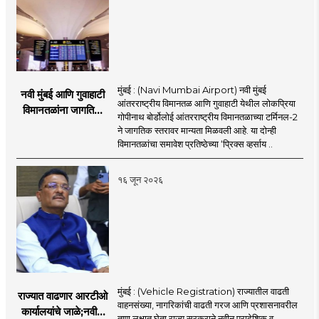
मुंबई : (Navi Mumbai Airport) नवी मुंबई
नवी मुंबई आणि गुवाहाटी
आंतरराष्ट्रीय विमानतळ आणि गुवाहाटी येथील लोकप्रिया
विमानतळांना जागतिक
गोपीनाथ बोर्डोलोई आंतरराष्ट्रीय विमानतळाच्या टर्मिनल-2
गौरव; प्रिक्स व्हर्साय
ने जागतिक स्तरावर मान्यता मिळवली आहे. या दोन्ही
२०२६च्या यादीत स्थान
विमानतळांचा समावेश प्रतिष्ठेच्या ‘प्रिक्स व्हर्साय ..
१६ जून २०२६
मुंबई : (Vehicle Registration) राज्यातील वाढती
राज्यात वाढणार आरटीओ
वाहनसंख्या, नागरिकांची वाढती गरज आणि प्रशासनावरील
कार्यालयांचे जाळे;नवीन
ताण लक्षात घेता राज्य सरकराने नवीन प्रादेशिक व