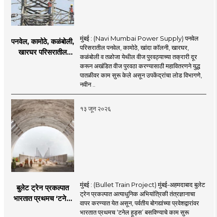
मुंबई : (Navi Mumbai Power Supply) पनवेल
पनवेल, कामोठे, कळंबोली,
परिसरातील पनवेल, कामोठे, खांदा कॉलनी, खारघर,
खारघर परिसरातील
कळंबोली व तळोजा येथील वीज पुरवठ्याच्या तक्रारी दूर
नागरिकांना दिलासा; नवी
करून अखंडित वीज पुरवठा करण्यासाठी महावितरणने युद्ध
मुंबईत वीज पुरवठ्यासाठी
पातळीवर काम सुरू केले असून उपकेंद्रांचा लोड विभागणे,
महावितरणची तातडीची
नवीन ..
उपाययोजना
१३ जून २०२६
मुंबई : (Bullet Train Project) मुंबई-अहमदाबाद बुलेट
बुलेट ट्रेन प्रकल्पात
ट्रेन प्रकल्पात अत्याधुनिक अभियांत्रिकी तंत्रज्ञानाचा
भारतात प्रथमच ‘टनेल
वापर करण्यात येत असून, पर्वतीय बोगद्यांच्या प्रवेशद्वारांवर
हूड्स’ तंत्रज्ञान;
भारतात प्रथमच ‘टनेल हूड्स’ बसविण्याचे काम सुरू