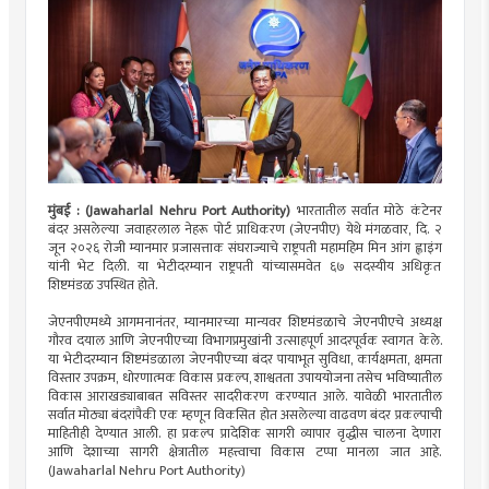
मुंबई : (Jawaharlal Nehru Port Authority)
भारतातील सर्वात मोठे कंटेनर
बंदर असलेल्या जवाहरलाल नेहरू पोर्ट प्राधिकरण (जेएनपीए) येथे मंगळवार, दि. २
जून २०२६ रोजी म्यानमार प्रजासत्ताक संघराज्याचे राष्ट्रपती महामहिम मिन आंग ह्लाइंग
यांनी भेट दिली. या भेटीदरम्यान राष्ट्रपती यांच्यासमवेत ६७ सदस्यीय अधिकृत
शिष्टमंडळ उपस्थित होते.
जेएनपीएमध्ये आगमनानंतर, म्यानमारच्या मान्यवर शिष्टमंडळाचे जेएनपीएचे अध्यक्ष
गौरव दयाल आणि जेएनपीएच्या विभागप्रमुखांनी उत्साहपूर्ण आदरपूर्वक स्वागत केले.
या भेटीदरम्यान शिष्टमंडळाला जेएनपीएच्या बंदर पायाभूत सुविधा, कार्यक्षमता, क्षमता
विस्तार उपक्रम, धोरणात्मक विकास प्रकल्प, शाश्वतता उपाययोजना तसेच भविष्यातील
विकास आराखड्याबाबत सविस्तर सादरीकरण करण्यात आले. यावेळी भारतातील
सर्वात मोठ्या बंदरांपैकी एक म्हणून विकसित होत असलेल्या वाढवण बंदर प्रकल्पाची
माहितीही देण्यात आली. हा प्रकल्प प्रादेशिक सागरी व्यापार वृद्धीस चालना देणारा
आणि देशाच्या सागरी क्षेत्रातील महत्त्वाचा विकास टप्पा मानला जात आहे.
(Jawaharlal Nehru Port Authority)