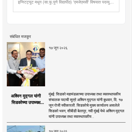
इन्स्टिट्यूट मधून (सा.फु.पुणे विद्यापीठ) 'एमजेएमसी' विषयात पदव्युत्तर
शिक्षण. २०१९मध्ये मुंबई तरुण भारतमध्ये 'मंत्रालय प्रतिनिधी' या
पदावर रुजू. सद्यस्थितीत 'इन्फ्रास्ट्रक्चर आणि डेव्हलपमेंट' विशेष
प्रतिनिधी म्हणून कार्यरत. राज्यातील पायाभूत सुविधांविषयी फिल्ड
रिपोर्ट आणि लेखनात रस.
संबंधित मजकूर
१७ जून २०२६
मुंबई: सिडको महामंडळाच्या उपाध्यक्ष तथा व्यवस्थापकीय
अश्विन मुद्गल यांनी
संचालक पदाची सूत्रे अश्विन मुद्गल यांनी बुधवार, दि. १७
सिडकोच्या उपाध्यक्ष
जून रोजी स्वीकारली. सिडकोचे मुख्य कार्यालय असलेले
पदाचा पदभार स्वीकारला;
सिडको भवन, सीबीडी बेलापूर, नवी मुंबई येथे अश्विन मुद्गल
प्रकल्प वेळेत पूर्ण
यांनी उपाध्यक्ष तथा व्यवस्थापकीय ..
करण्यास प्राधान्य देणार :
अश्विन मुद्गल
१७ जून २०२६