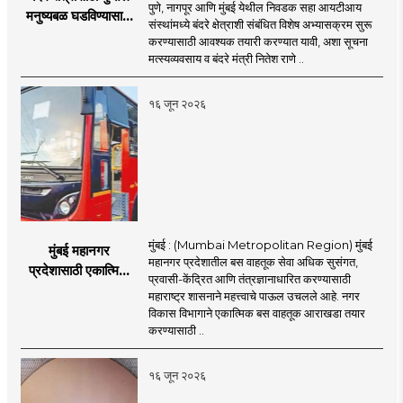
पुणे, नागपूर आणि मुंबई येथील निवडक सहा आयटीआय
मनुष्यबळ घडविण्यासाठी
संस्थांमध्ये बंदरे क्षेत्राशी संबंधित विशेष अभ्यासक्रम सुरू
वेगाने प्रयत्न; राज्यातील
करण्यासाठी आवश्यक तयारी करण्यात यावी, अशा सूचना
सहा आयटीआयमध्ये विशेष
मत्स्यव्यवसाय व बंदरे मंत्री नितेश राणे ..
अभ्यासक्रम - मंत्री
नितेश राणे
१६ जून २०२६
मुंबई : (Mumbai Metropolitan Region) मुंबई
मुंबई महानगर
महानगर प्रदेशातील बस वाहतूक सेवा अधिक सुसंगत,
प्रदेशासाठी एकात्मिक
प्रवासी-केंद्रित आणि तंत्रज्ञानाधारित करण्यासाठी
बस वाहतूक व्यवस्था
महाराष्ट्र शासनाने महत्त्वाचे पाऊल उचलले आहे. नगर
विकास विभागाने एकात्मिक बस वाहतूक आराखडा तयार
करण्यासाठी ..
१६ जून २०२६