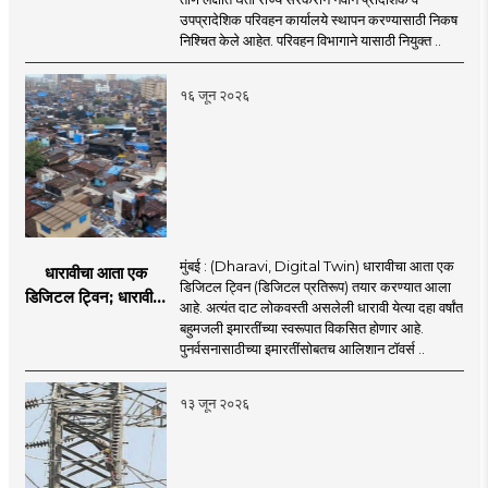
आरटीओ कार्यालयांसाठी
उपप्रादेशिक परिवहन कार्यालये स्थापन करण्यासाठी निकष
निकष निश्चित
निश्चित केले आहेत. परिवहन विभागाने यासाठी नियुक्त ..
१६ जून २०२६
मुंबई : (Dharavi, Digital Twin) धारावीचा आता एक
धारावीचा आता एक
डिजिटल ट्विन (डिजिटल प्रतिरूप) तयार करण्यात आला
डिजिटल ट्विन; धारावीची
आहे. अत्यंत दाट लोकवस्ती असलेली धारावी येत्या दहा वर्षांत
सर्व माहिती या डिजिटल
बहुमजली इमारतींच्या स्वरूपात विकसित होणार आहे.
ट्विनमध्ये जतन
पुनर्वसनासाठीच्या इमारतींसोबतच आलिशान टॉवर्स ..
१३ जून २०२६