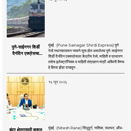
मुंबई : (Pune Sainagar Shirdi Express) पुणे
पुणे-साईनगर शिर्डी
रेल्वे स्थानकावरून नव्याने सुरू होत असलेल्या पुणे-साईनगर
दैनंदिन एक्प्रेसचा
शिर्डी दैनंदिन एक्सप्रेसला केंद्रीय रेल्वे, माहिती व प्रसारण
शुभारंभ; केंद्रीय मंत्री
तसेच इलेक्ट्रॉनिक्स व माहिती तंत्रज्ञान मंत्री अश्विनी वैष्णव
अश्विनी वैष्णव दाखवणार
हे हिरवा झेंडा दाखवून ..
हिरवा झेंडा
१६ जून २०२६
मुंबई : (Nitesh Rane) सिंधुदुर्ग, नाशिक, पालघर, औंध-
बंदर क्षेत्रासाठी कुशल